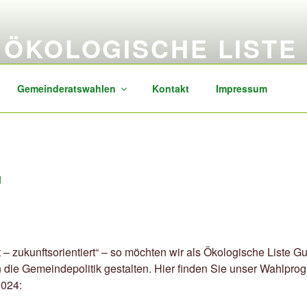
ÖKOLOGISCHE LISTE
sozial, transparent, zukunftsorientiert
Gemeinderatswahlen
Kontakt
Impressum
M
t – zukunftsorientiert“ – so möchten wir als Ökologische Liste G
 die Gemeindepolitik gestalten. Hier finden Sie unser Wahlpro
024: