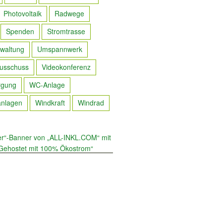
Photovoltaik
Radwege
Spenden
Stromtrasse
waltung
Umspannwerk
usschuss
Videokonferenz
rgung
WC-Anlage
anlagen
Windkraft
Windrad