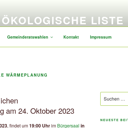
ÖKOLOGISCHE LISTE
sozial, transparent, zukunftsorientiert
Gemeinderatswahlen
Kontakt
Impressum
LE WÄRMEPLANUNG
Suchen
lichen
nach:
g am 24. Oktober 2023
NEUESTE BE
2023
, findet um
19:00 Uhr
im
Bürgersaal
in