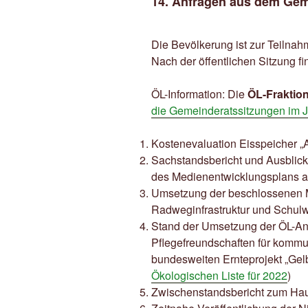
14. Anfragen aus dem Gem
Die Bevölkerung ist zur Teilnah
Nach der öffentlichen Sitzung fin
ÖL-Information: Die
ÖL-Fraktio
die Gemeinderatssitzungen im J
Kostenevaluation Eisspeicher „A
Sachstandsbericht und Ausblick
des Medienentwicklungsplans a
Umsetzung der beschlossenen 
Radweginfrastruktur und Schulw
Stand der Umsetzung der ÖL-An
Pflegefreundschaften für kommu
bundesweiten Ernteprojekt „Gel
Ökologischen Liste für 2022
)
Zwischenstandsbericht zum Hau