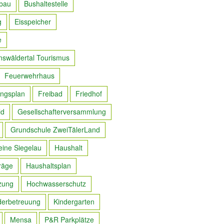
bau
Bushaltestelle
g
Eisspeicher
e
nswäldertal Tourismus
Feuerwehrhaus
ngsplan
Freibad
Friedhof
ld
Gesellschafterversammlung
Grundschule ZweiTälerLand
eine Siegelau
Haushalt
räge
Haushaltsplan
zung
Hochwasserschutz
derbetreuung
Kindergarten
Mensa
P&R Parkplätze