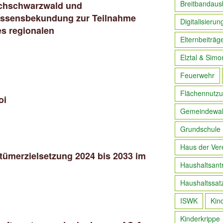
Breitbandaus
ochschwarzwald und
essensbekundung zur Teilnahme
Digitalisierun
s regionalen
Elternbeiträg
Elztal & Simo
Feuerwehr
Flächennutzu
oi
Gemeindewa
Grundschule
Haus der Ver
ntümerzielsetzung 2024 bis 2033 im
Haushaltsant
Haushaltssat
ISWK
Kin
Kinderkrippe