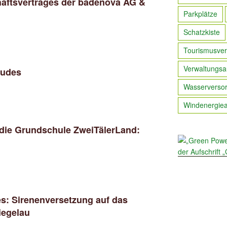
haftsvertrages der badenova AG &
Parkplätze
Schatzkiste
Tourismusver
Verwaltungsa
äudes
Wasserverso
Windenergie
 die Grundschule ZweiTälerLand:
s: Sirenenversetzung auf das
iegelau