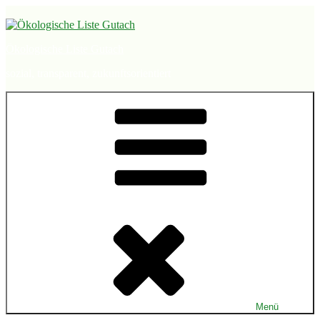
Zum
Inhalt
springen
Ökologische Liste Gutach
sozial, transparent, zukunftsorientiert
Menü