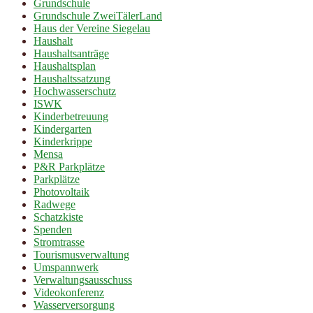
Grundschule
Grundschule ZweiTälerLand
Haus der Vereine Siegelau
Haushalt
Haushaltsanträge
Haushaltsplan
Haushaltssatzung
Hochwasserschutz
ISWK
Kinderbetreuung
Kindergarten
Kinderkrippe
Mensa
P&R Parkplätze
Parkplätze
Photovoltaik
Radwege
Schatzkiste
Spenden
Stromtrasse
Tourismusverwaltung
Umspannwerk
Verwaltungsausschuss
Videokonferenz
Wasserversorgung