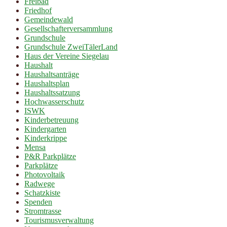
Freibad
Friedhof
Gemeindewald
Gesellschafterversammlung
Grundschule
Grundschule ZweiTälerLand
Haus der Vereine Siegelau
Haushalt
Haushaltsanträge
Haushaltsplan
Haushaltssatzung
Hochwasserschutz
ISWK
Kinderbetreuung
Kindergarten
Kinderkrippe
Mensa
P&R Parkplätze
Parkplätze
Photovoltaik
Radwege
Schatzkiste
Spenden
Stromtrasse
Tourismusverwaltung