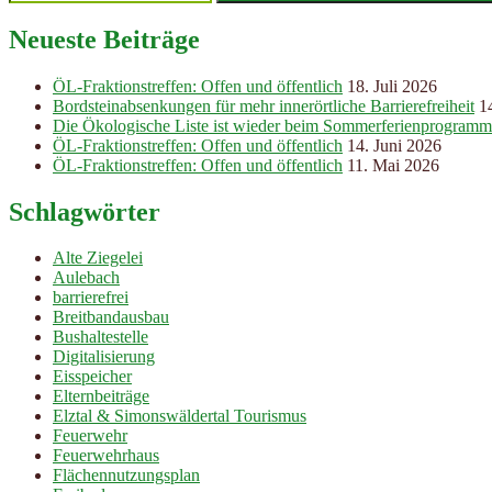
Neueste Beiträge
ÖL-Fraktionstreffen: Offen und öffentlich
18. Juli 2026
Bordsteinabsenkungen für mehr innerörtliche Barrierefreiheit
1
Die Ökologische Liste ist wieder beim Sommerferienprogramm
ÖL-Fraktionstreffen: Offen und öffentlich
14. Juni 2026
ÖL-Fraktionstreffen: Offen und öffentlich
11. Mai 2026
Schlagwörter
Alte Ziegelei
Aulebach
barrierefrei
Breitbandausbau
Bushaltestelle
Digitalisierung
Eisspeicher
Elternbeiträge
Elztal & Simonswäldertal Tourismus
Feuerwehr
Feuerwehrhaus
Flächennutzungsplan