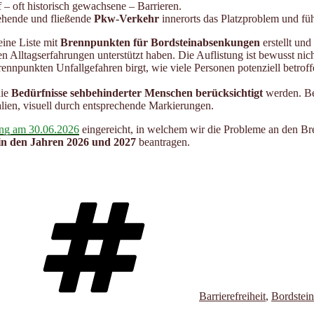
 – oft historisch gewachsene – Barrieren.
tehende und fließende
Pkw-Verkehr
innerorts das Platzproblem und füh
ine Liste mit
Brennpunkten für Bordsteinabsenkungen
erstellt un
n Alltagserfahrungen unterstützt haben. Die Auflistung ist bewusst nic
Brennpunkten Unfallgefahren birgt, wie viele Personen potenziell betro
die
Bedürfnisse sehbehinderter Menschen berücksichtigt
werden. Be
alien, visuell durch entsprechende Markierungen.
ung am 30.06.2026
eingereicht, in welchem wir die Probleme an den Br
n den Jahren 2026 und 2027
beantragen.
Schlagwörter
Barrierefreiheit
,
Bordstei