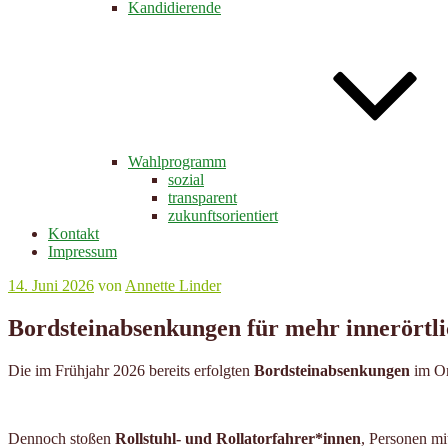
Kandidierende
Wahlprogramm
sozial
transparent
zukunftsorientiert
Kontakt
Impressum
Veröffentlicht
14. Juni 2026
von
Annette Linder
am
Bordsteinabsenkungen für mehr innerörtli
Die im Frühjahr 2026 bereits erfolgten
Bordsteinabsenkungen
im Or
Dennoch stoßen
Rollstuhl- und Rollatorfahrer*innen
, Personen m