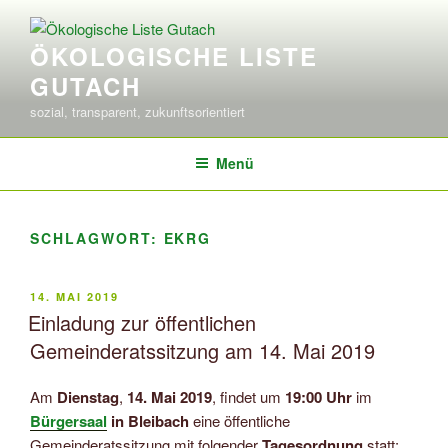
Zum
Inhalt
ÖKOLOGISCHE LISTE
springen
GUTACH
sozial, transparent, zukunftsorientiert
Menü
SCHLAGWORT:
EKRG
VERÖFFENTLICHT
14. MAI 2019
AM
Einladung zur öffentlichen
Gemeinderatssitzung am 14. Mai 2019
Am
Dienstag
,
14. Mai 2019
, findet um
19:00 Uhr
im
Bürgersaal
in Bleibach
eine öffentliche
Gemeinderatssitzung mit folgender
Tagesordnung
statt: