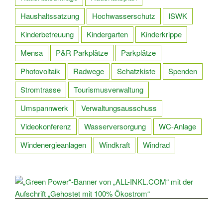
Haushaltssatzung
Hochwasserschutz
ISWK
Kinderbetreuung
Kindergarten
Kinderkrippe
Mensa
P&R Parkplätze
Parkplätze
Photovoltaik
Radwege
Schatzkiste
Spenden
Stromtrasse
Tourismusverwaltung
Umspannwerk
Verwaltungsausschuss
Videokonferenz
Wasserversorgung
WC-Anlage
Windenergieanlagen
Windkraft
Windrad