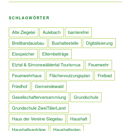
SCHLAGWÖRTER
Alte Ziegelei
Aulebach
barrierefrei
Breitbandausbau
Bushaltestelle
Digitalisierung
Eisspeicher
Elternbeiträge
Elztal & Simonswäldertal Tourismus
Feuerwehr
Feuerwehrhaus
Flächennutzungsplan
Freibad
Friedhof
Gemeindewald
Gesellschafterversammlung
Grundschule
Grundschule ZweiTälerLand
Haus der Vereine Siegelau
Haushalt
Haushaltsanträge
Haushaltsplan