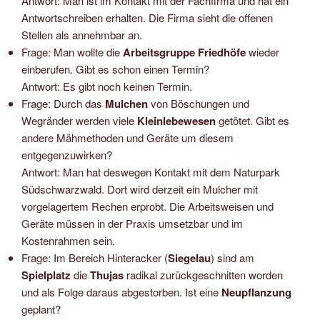
Antwort: Man ist im Kontakt mit der Fachfirma und hat ein
Antwortschreiben erhalten. Die Firma sieht die offenen
Stellen als annehmbar an.
Frage: Man wollte die
Arbeitsgruppe Friedhöfe
wieder
einberufen. Gibt es schon einen Termin?
Antwort: Es gibt noch keinen Termin.
Frage: Durch das
Mulchen
von Böschungen und
Wegränder werden viele
Kleinlebewesen
getötet. Gibt es
andere Mähmethoden und Geräte um diesem
entgegenzuwirken?
Antwort: Man hat deswegen Kontakt mit dem Naturpark
Südschwarzwald. Dort wird derzeit ein Mulcher mit
vorgelagertem Rechen erprobt. Die Arbeitsweisen und
Geräte müssen in der Praxis umsetzbar und im
Kostenrahmen sein.
Frage: Im Bereich Hinteracker (
Siegelau
) sind am
Spielplatz
die
Thujas
radikal zurückgeschnitten worden
und als Folge daraus abgestorben. Ist eine
Neupflanzung
geplant?