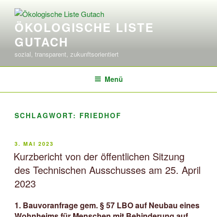
Zum
Inhalt
ÖKOLOGISCHE LISTE
springen
GUTACH
sozial, transparent, zukunftsorientiert
Menü
SCHLAGWORT:
FRIEDHOF
VERÖFFENTLICHT
3. MAI 2023
AM
Kurzbericht von der öffentlichen Sitzung
des Technischen Ausschusses am 25. April
2023
1. Bauvoranfrage gem. § 57 LBO auf Neubau eines
Wohnheims für Menschen mit Behinderung auf