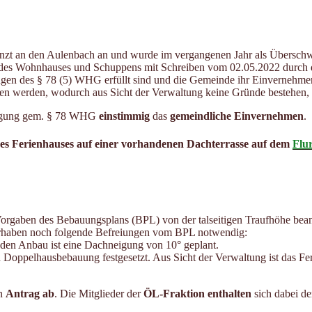
renzt an den Aulenbach an und wurde im vergangenen Jahr als Übersc
uch des Wohnhauses und Schuppens mit Schreiben vom 02.05.2022 durch
en des § 78 (5) WHG erfüllt sind und die Gemeinde ihr Einvernehmen 
en werden, wodurch aus Sicht der Verwaltung keine Gründe bestehen,
migung gem. § 78 WHG
einstimmig
das
gemeindliche Einvernehmen
.
es Ferienhauses auf einer vorhandenen Dachterrasse auf dem
Flur
Vorgaben des Bebauungsplans (BPL) von der talseitigen Traufhöhe bean
orhaben noch folgende Befreiungen vom BPL notwendig:
 den Anbau ist eine Dachneigung von 10° geplant.
 Doppelhausbebauung festgesetzt. Aus Sicht der Verwaltung ist das F
n
Antrag ab
. Die Mitglieder der
ÖL-Fraktion enthalten
sich dabei de