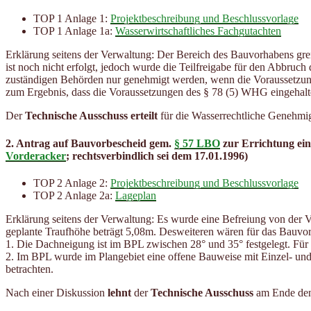
TOP 1 Anlage 1:
Projektbeschreibung und Beschlussvorlage
TOP 1 Anlage 1a:
Wasserwirtschaftliches Fachgutachten
Erklärung seitens der Verwaltung: Der Bereich des Bauvorhabens g
ist noch nicht erfolgt, jedoch wurde die Teilfreigabe für den Abbr
zuständigen Behörden nur genehmigt werden, wenn die Voraussetzung
zum Ergebnis, dass die Voraussetzungen des § 78 (5) WHG eingehalt
Der
Technische Ausschuss erteilt
für die Wasserrechtliche Geneh
2. Antrag auf Bauvorbescheid gem.
§ 57 LBO
zur Errichtung ein
Vorderacker
; rechtsverbindlich sei dem 17.01.1996)
TOP 2 Anlage 2:
Projektbeschreibung und Beschlussvorlage
TOP 2 Anlage 2a:
Lageplan
Erklärung seitens der Verwaltung: Es wurde eine Befreiung von der 
geplante Traufhöhe beträgt 5,08m. Desweiteren wären für das Bauv
1. Die Dachneigung ist im BPL zwischen 28° und 35° festgelegt. Für
2. Im BPL wurde im Plangebiet eine offene Bauweise mit Einzel- und
betrachten.
Nach einer Diskussion
lehnt
der
Technische Ausschuss
am Ende de