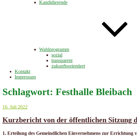
Kandidierende
Wahlprogramm
sozial
transparent
zukunftsorientiert
Kontakt
Impressum
Schlagwort:
Festhalle Bleibach
Veröffentlicht
16. Juli 2022
am
Kurzbericht von der öffentlichen Sitzung 
1. Erteilung des Gemeindlichen Einvernehmens zur Errichtung 