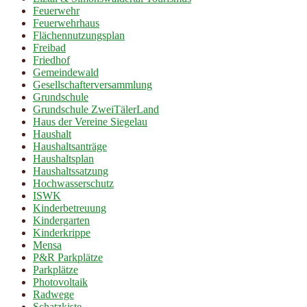
Feuerwehr
Feuerwehrhaus
Flächennutzungsplan
Freibad
Friedhof
Gemeindewald
Gesellschafterversammlung
Grundschule
Grundschule ZweiTälerLand
Haus der Vereine Siegelau
Haushalt
Haushaltsanträge
Haushaltsplan
Haushaltssatzung
Hochwasserschutz
ISWK
Kinderbetreuung
Kindergarten
Kinderkrippe
Mensa
P&R Parkplätze
Parkplätze
Photovoltaik
Radwege
Schatzkiste