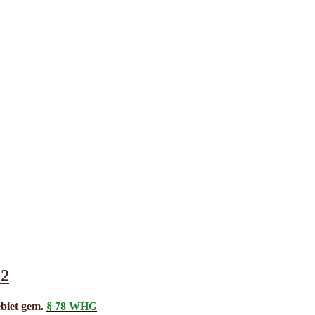
22
ebiet gem.
§ 78 WHG