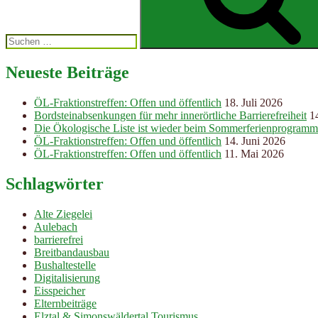
Neueste Beiträge
ÖL-Fraktionstreffen: Offen und öffentlich
18. Juli 2026
Bordsteinabsenkungen für mehr innerörtliche Barrierefreiheit
1
Die Ökologische Liste ist wieder beim Sommerferienprogramm
ÖL-Fraktionstreffen: Offen und öffentlich
14. Juni 2026
ÖL-Fraktionstreffen: Offen und öffentlich
11. Mai 2026
Schlagwörter
Alte Ziegelei
Aulebach
barrierefrei
Breitbandausbau
Bushaltestelle
Digitalisierung
Eisspeicher
Elternbeiträge
Elztal & Simonswäldertal Tourismus