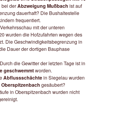
e bei der
Abzweigung Mußbach
ist auf
renzung dauerhaft? Die Bushaltestelle
ndern frequentiert.
 Verkehrsschau mit der unteren
20 wurden die Hofzufahrten wegen des
zt. Die Geschwindigkeitsbegrenzung in
f die Dauer der dortigen Bauphase
rch die Gewitter der letzten Tage ist in
raße geschwemmt
worden.
ie
Abflussschächte
in Siegelau wurden
n
Oberspitzenbach
gesäubert?
läufe in Oberspitzenbach wurden nicht
ereinigt.