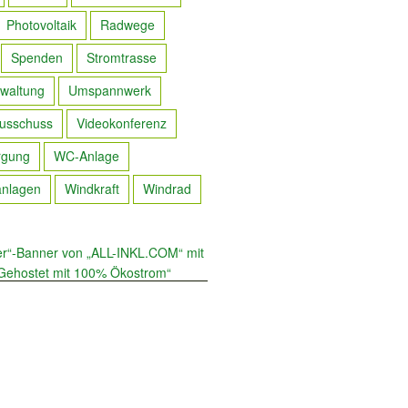
Photovoltaik
Radwege
Spenden
Stromtrasse
waltung
Umspannwerk
usschuss
Videokonferenz
rgung
WC-Anlage
anlagen
Windkraft
Windrad