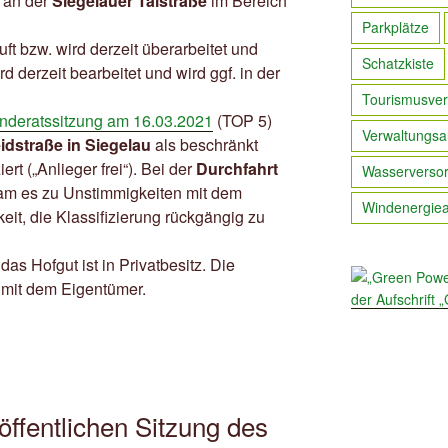
an der
Siegelauer Talstraße
im Bereich
Parkplätze
ft bzw. wird derzeit überarbeitet und
Schatzkiste
rd derzeit bearbeitet und wird ggf. in der
Tourismusver
deratssitzung am 16.03.2021
(TOP 5)
Verwaltungsa
dstraße in Siegelau
als beschränkt
ert („Anlieger frei“). Bei der
Durchfahrt
Wasserverso
am es zu Unstimmigkeiten mit dem
Windenergie
eit, die Klassifizierung rückgängig zu
das Hofgut ist in Privatbesitz. Die
 mit dem Eigentümer.
öffentlichen Sitzung des