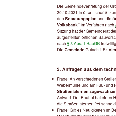
Die Gemeindevertretung der Gr
20.10.2021 in öffentlicher Sit
den
Bebauungsplan
und die
ö
Volksbank“
im Verfahren nach
Sitzung hat der Gemeinderat d
aufgestellten örtlichen Bauvorsc
nach
§ 3 Abs. 1 BauGB
freiwilli
Die
Gemeinde
Gutach i. Br.
nim
3. Anfragen aus dem tech
Frage: An verschiedenen Stellen 
Webermühle und am Fuß- und Rad
Straßenlaternen zugewachse
Antwort: Der Bauhof hat einen Hu
die Straßenlaternen frei schneid
Frage: Gib es Neuigkeiten im Be