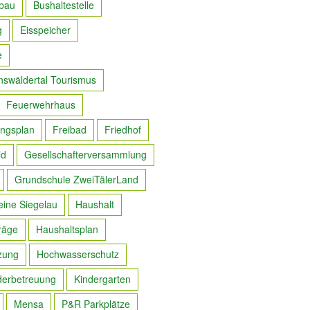
bau
Bushaltestelle
g
Eisspeicher
e
nswäldertal Tourismus
Feuerwehrhaus
ngsplan
Freibad
Friedhof
ld
Gesellschafterversammlung
Grundschule ZweiTälerLand
eine Siegelau
Haushalt
räge
Haushaltsplan
zung
Hochwasserschutz
derbetreuung
Kindergarten
Mensa
P&R Parkplätze