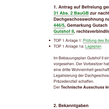
1. Antrag auf Befreiung g
31 Abs. 2 BauGB
zur nacht
Dachgeschosswohnung na
446/5
, Gemarkung Gutach 
Gutshof II
, rechtsverbindl
TOP 1 Anlage 1:
Prüfung des B
TOP 1 Anlage 1a:
Lageplan
Im Bebauungsplan Gutshof II s
vorgesehen. Der Vorbesitzer 
eine dritte Wohneinheit geschaf
Legalisierung der Dachgescho
Präzedenzfall schaffen.
Der
Technische Ausschuss le
2. Bekanntgaben