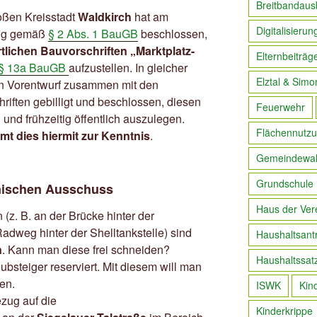
Breitbandaus
oßen Kreisstadt
Waldkirch
hat am
Digitalisierun
zung gemäß
§ 2 Abs. 1 BauGB
beschlossen,
rtlichen Bauvorschriften „Marktplatz-
Elternbeiträg
§ 13a BauGB
aufzustellen. In gleicher
Elztal & Simo
en Vorentwurf zusammen mit den
hriften gebilligt und beschlossen, diesen
Feuerwehr
g und frühzeitig öffentlich auszulegen.
Flächennutzu
mt dies hiermit zur Kenntnis
.
Gemeindewa
Grundschule
nischen Ausschuss
Haus der Ver
(z. B. an der Brücke hinter der
weg hinter der Shelltankstelle) sind
Haushaltsant
n
. Kann man diese frei schneiden?
Haushaltssat
bsteiger reserviert. Mit diesem will man
en.
ISWK
Kin
zug auf die
Kinderkrippe