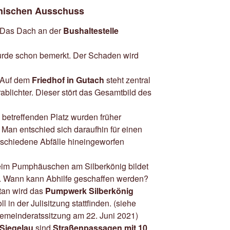
hnischen Ausschuss
 Das Dach an der
Bushaltestelle
urde schon bemerkt. Der Schaden wird
 Auf dem
Friedhof in Gutach
steht zentral
rablichter. Dieser stört das Gesamtbild des
 betreffenden Platz wurden früher
 Man entschied sich daraufhin für einen
erschiedene Abfälle hineingeworfen
im Pumphäuschen am Silberkönig bildet
ee. Wann kann Abhilfe geschaffen werden?
tan wird das
Pumpwerk Silberkönig
 in der Julisitzung stattfinden. (siehe
meinderatssitzung am 22. Juni 2021)
Siegelau
sind
Straßenpassagen mit 10