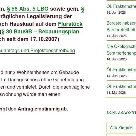
ÖL-Fraktionstre
em.
§ 56 Abs. 5 LBO
sowie gem.
§
18. Juli 2026
räglichen Legalisierung der
ch Hauskauf auf dem
Flurstück
Bordsteinabsen
Barrierefreiheit
(
§ 30 BauGB
–
Bebauungsplan
14. Juni 2026
ich seit dem 17.10.2007)
Die Ökologische
auantrags und Projektbeschreibung
Sommerferien
14. Juni 2026
ÖL-Fraktionstre
ind nur 2 Wohneinheiten pro Gebäude
14. Juni 2026
hat im Dachgeschoss ohne Genehmigung
ÖL-Fraktionstre
fen und vermietet. Durch die nachträgliche
11. Mai 2026
sswohnung würde man einen
hnt
den
Antrag einstimmig ab
.
SCHLAGWÖR
Alte Ziegelei