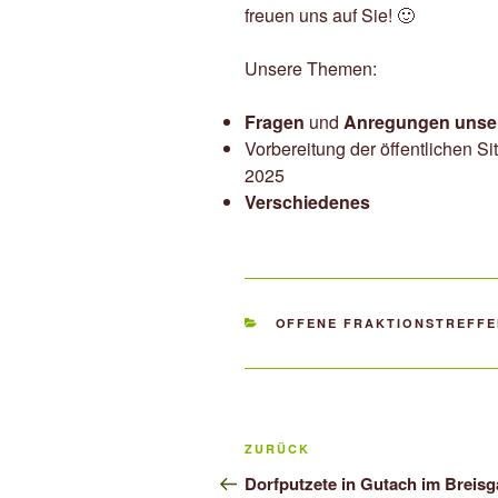
freuen uns auf Sie! 🙂
Unsere Themen:
Fragen
und
Anregungen unser
Vorbereitung der öffentlichen S
2025
Verschiedenes
KATEGORIEN
OFFENE FRAKTIONSTREFF
Beitragsnavigation
Vorheriger
ZURÜCK
Beitrag
Dorfputzete in Gutach im Breis