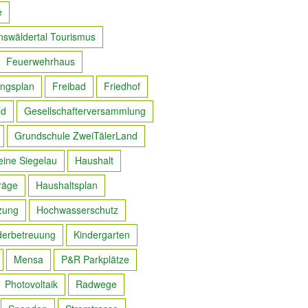
e
nswäldertal Tourismus
Feuerwehrhaus
ngsplan
Freibad
Friedhof
ld
Gesellschafterversammlung
Grundschule ZweiTälerLand
eine Siegelau
Haushalt
räge
Haushaltsplan
zung
Hochwasserschutz
derbetreuung
Kindergarten
Mensa
P&R Parkplätze
Photovoltaik
Radwege