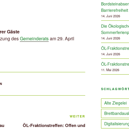
Bordsteinabsen
Barrierefreiheit
14. Juni 2026
Die Ökologische
er Gäste
Sommerferien
itzung des
Gemeinderats
am 29. April
14. Juni 2026
ÖL-Fraktionstre
14. Juni 2026
ÖL-Fraktionstre
11. Mai 2026
EN
SCHLAGWÖR
Alte Ziegelei
Breitbandaus
Nächster
WEITER
Beitrag
Digitalisierun
gau
ÖL-Fraktionstreffen: Offen und