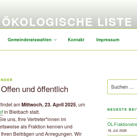
ÖKOLOGISCHE LISTE
sozial, transparent, zukunftsorientiert
Gemeinderatswahlen
Kontakt
Impressum
INDER
Suchen
 Offen und öffentlich
nach:
 findet am
Mittwoch, 23. April 2025
, um
NEUESTE BE
of
in Bleibach statt.
e uns, Ihre Vertreter*innen im
ÖL-Fraktionstre
itsweise als Fraktion kennen und
18. Juli 2026
t Ihren Beiträgen und Anregungen. Wir