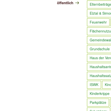
öffentlich
Elternbeiträg
Elztal & Simo
Feuerwehr
Flächennutzu
Gemeindewa
Grundschule
Haus der Ver
Haushaltsant
Haushaltssat
ISWK
Kin
Kinderkrippe
Parkplätze