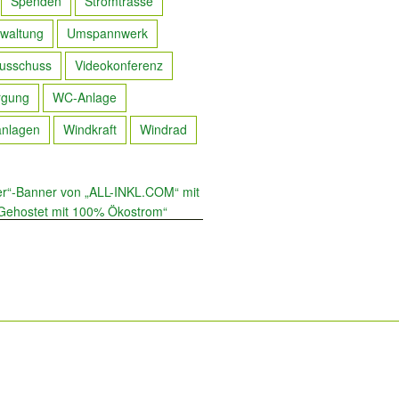
Spenden
Stromtrasse
waltung
Umspannwerk
usschuss
Videokonferenz
rgung
WC-Anlage
anlagen
Windkraft
Windrad