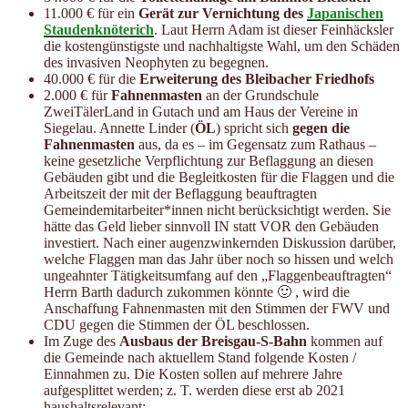
11.000 € für ein
Gerät zur Vernichtung des
Japanischen
Staudenknöterich
. Laut Herrn Adam ist dieser Feinhäcksler
die kostengünstigste und nachhaltigste Wahl, um den Schäden
des invasiven Neophyten zu begegnen.
40.000 € für die
Erweiterung des Bleibacher Friedhofs
2.000 € für
Fahnenmasten
an der Grundschule
ZweiTälerLand in Gutach und am Haus der Vereine in
Siegelau. Annette Linder (
ÖL
) spricht sich
gegen die
Fahnenmasten
aus, da es – im Gegensatz zum Rathaus –
keine gesetzliche Verpflichtung zur Beflaggung an diesen
Gebäuden gibt und die Begleitkosten für die Flaggen und die
Arbeitszeit der mit der Beflaggung beauftragten
Gemeindemitarbeiter*innen nicht berücksichtigt werden. Sie
hätte das Geld lieber sinnvoll IN statt VOR den Gebäuden
investiert. Nach einer augenzwinkernden Diskussion darüber,
welche Flaggen man das Jahr über noch so hissen und welch
ungeahnter Tätigkeitsumfang auf den „Flaggenbeauftragten“
Herrn Barth dadurch zukommen könnte 🙂 , wird die
Anschaffung Fahnenmasten mit den Stimmen der FWV und
CDU gegen die Stimmen der ÖL beschlossen.
Im Zuge des
Ausbaus der
Breisgau-S-Bahn
kommen auf
die Gemeinde nach aktuellem Stand folgende Kosten /
Einnahmen zu. Die Kosten sollen auf mehrere Jahre
aufgesplittet werden; z. T. werden diese erst ab 2021
haushaltsrelevant: