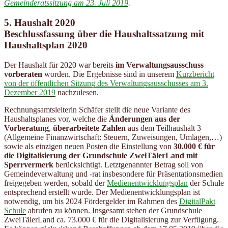
Gemeinderatssitzung am 23. Juli 2019
.
5.
Haushalt 2020
Beschlussfassung über die Haushaltssatzung mit
Haushaltsplan 2020
Der Haushalt für 2020 war bereits
im Verwaltungsausschuss
vorberaten
worden. Die Ergebnisse sind in unserem
Kurzbericht
von der öffentlichen Sitzung des Verwaltungsausschusses am 3.
Dezember 2019
nachzulesen.
Rechnungsamtsleiterin Schäfer stellt die neue Variante des
Haushaltsplanes vor, welche die
Änderungen aus der
Vorberatung
,
überarbeitete Zahlen
aus dem Teilhaushalt 3
(Allgemeine Finanzwirtschaft: Steuern, Zuweisungen, Umlagen,…)
sowie als einzigen neuen Posten die Einstellung von
30.000 € für
die Digitalisierung der Grundschule ZweiTälerLand mit
Sperrvermerk
berücksichtigt. Letztgenannter Betrag soll von
Gemeindeverwaltung und -rat insbesondere für Präsentationsmedien
freigegeben werden, sobald der
Medienentwicklungsplan
der Schule
entsprechend erstellt wurde. Der Medienentwicklungsplan ist
notwendig, um bis 2024 Fördergelder im Rahmen des
DigitalPakt
Schule
abrufen zu können. Insgesamt stehen der Grundschule
ZweiTälerLand ca. 73.000 € für die Digitalisierung zur Verfügung.