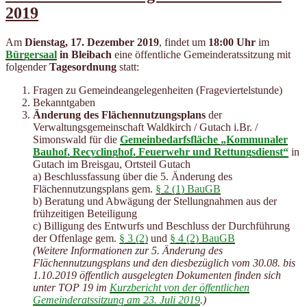
2019
Am
Dienstag, 17. Dezember 2019
, findet um
18:00 Uhr
im
Bürgersaal
in Bleibach
eine öffentliche Gemeinderatssitzung mit
folgender
Tagesordnung
statt:
Fragen zu Gemeindeangelegenheiten (Frageviertelstunde)
Bekanntgaben
Änderung des Flächennutzungsplans
der
Verwaltungsgemeinschaft Waldkirch / Gutach i.Br. /
Simonswald für die
Gemeinbedarfsfläche „Kommunaler
Bauhof, Recyclinghof, Feuerwehr und Rettungsdienst“
in
Gutach im Breisgau, Ortsteil Gutach
a) Beschlussfassung über die 5. Änderung des
Flächennutzungsplans gem.
§ 2 (1) BauGB
b) Beratung und Abwägung der Stellungnahmen aus der
frühzeitigen Beteiligung
c) Billigung des Entwurfs und Beschluss der Durchführung
der Offenlage gem.
§ 3 (2)
und
§ 4 (2) BauGB
(Weitere Informationen zur 5. Änderung des
Flächennutzungsplans und den diesbezüglich vom 30.08. bis
1.10.2019 öffentlich ausgelegten Dokumenten finden sich
unter TOP 19 im
Kurzbericht von der öffentlichen
Gemeinderatssitzung am 23. Juli 2019
.)