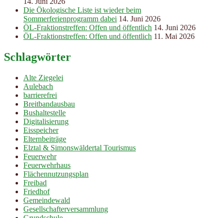
14. Juni 2026
Die Ökologische Liste ist wieder beim
Sommerferienprogramm dabei
14. Juni 2026
ÖL-Fraktionstreffen: Offen und öffentlich
14. Juni 2026
ÖL-Fraktionstreffen: Offen und öffentlich
11. Mai 2026
Schlagwörter
Alte Ziegelei
Aulebach
barrierefrei
Breitbandausbau
Bushaltestelle
Digitalisierung
Eisspeicher
Elternbeiträge
Elztal & Simonswäldertal Tourismus
Feuerwehr
Feuerwehrhaus
Flächennutzungsplan
Freibad
Friedhof
Gemeindewald
Gesellschafterversammlung
Grundschule