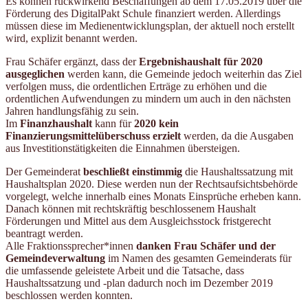
Es können rückwirkend Beschaffungen ab dem 17.05.2019 über die
Förderung des DigitalPakt Schule finanziert werden. Allerdings
müssen diese im Medienentwicklungsplan, der aktuell noch erstellt
wird, explizit benannt werden.
Frau Schäfer ergänzt, dass der
Ergebnishaushalt für 2020
ausgeglichen
werden kann, die Gemeinde jedoch weiterhin das Ziel
verfolgen muss, die ordentlichen Erträge zu erhöhen und die
ordentlichen Aufwendungen zu mindern um auch in den nächsten
Jahren handlungsfähig zu sein.
Im
Finanzhaushalt
kann für
2020 kein
Finanzierungsmittelüberschuss erzielt
werden, da die Ausgaben
aus Investitionstätigkeiten die Einnahmen übersteigen.
Der Gemeinderat
beschließt einstimmig
die Haushaltssatzung mit
Haushaltsplan 2020. Diese werden nun der Rechtsaufsichtsbehörde
vorgelegt, welche innerhalb eines Monats Einsprüche erheben kann.
Danach können mit rechtskräftig beschlossenem Haushalt
Förderungen und Mittel aus dem Ausgleichsstock fristgerecht
beantragt werden.
Alle Fraktionssprecher*innen
danken Frau Schäfer
und der
Gemeindeverwaltung
im Namen des gesamten Gemeinderats für
die umfassende geleistete Arbeit und die Tatsache, dass
Haushaltssatzung und -plan dadurch noch im Dezember 2019
beschlossen werden konnten.