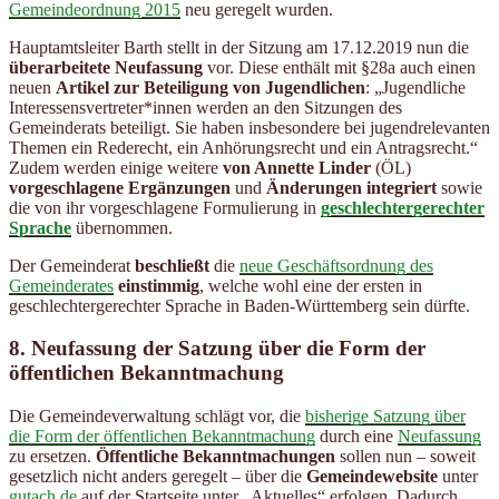
Gemeindeordnung 2015
neu geregelt wurden.
Hauptamtsleiter Barth stellt in der Sitzung am 17.12.2019 nun die
überarbeitete Neufassung
vor. Diese enthält mit §28a auch einen
neuen
Artikel zur Beteiligung von Jugendlichen
: „Jugendliche
Interessensvertreter*innen werden an den Sitzungen des
Gemeinderats beteiligt. Sie haben insbesondere bei jugendrelevanten
Themen ein Rederecht, ein Anhörungsrecht und ein Antragsrecht.“
Zudem werden einige weitere
von Annette Linder
(ÖL)
vorgeschlagene
Ergänzungen
und
Änderungen integriert
sowie
die von ihr vorgeschlagene Formulierung in
geschlechtergerechter
Sprache
übernommen.
Der Gemeinderat
beschließt
die
neue Geschäftsordnung des
Gemeinderates
einstimmig
, welche wohl eine der ersten in
geschlechtergerechter Sprache in Baden-Württemberg sein dürfte.
8.
Neufassung der Satzung über die Form der
öffentlichen Bekanntmachung
Die Gemeindeverwaltung schlägt vor, die
bisherige Satzung über
die Form der öffentlichen Bekanntmachung
durch eine
Neufassung
zu ersetzen.
Öffentliche Bekanntmachungen
sollen nun – soweit
gesetzlich nicht anders geregelt – über die
Gemeindewebsite
unter
gutach.de
auf der Startseite unter „Aktuelles“ erfolgen. Dadurch