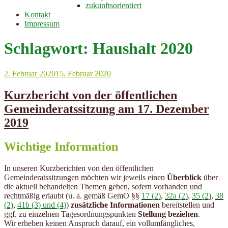
zukunftsorientiert
Kontakt
Impressum
Schlagwort:
Haushalt 2020
Veröffentlicht
2. Februar 2020
15. Februar 2020
am
Kurzbericht von der öffentlichen
Gemeinderatssitzung am 17. Dezember
2019
Wichtige Information
In unseren Kurzberichten von den öffentlichen
Gemeinderatssitzungen möchten wir jeweils einen
Überblick
über
die aktuell behandelten Themen geben, sofern vorhanden und
rechtmäßig erlaubt (u. a. gemäß GemO §§
17 (2)
,
32a (2)
,
35 (2)
,
38
(2)
,
41b (3) und (4)
)
zusätzliche Informationen
bereitstellen und
ggf. zu einzelnen Tagesordnungspunkten
Stellung beziehen
.
Wir erheben keinen Anspruch darauf, ein vollumfängliches,