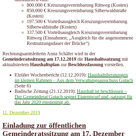
800.000 € Kreuzungsvereinbarung Rittweg (Kosten)
850.000 € Kreuzungsvereinbarung Silberwaldstraße
(Kosten)
197.500 € Vorteilsausgleich Kreuzungsvereinbarung
Silberwaldstraße (Kosten)
337.500 € Vorteilsausgleich Kreuzungsvereinbarung
Rittweg (Einnahmen; „Ausgleich für die angenommene
Restnutzungsdauer der Brücke“)
Rechnungsamtsleiterin Anna Schäfer wird in der
Gemeinderatssitzung am 17.12.2019
die
Haushaltssatzung
mit
aktualisiertem
Haushaltsplan
zur
Beschlussfassung
vorstellen.
Elztäler Wochenbericht (12.12.2019):
Haushaltsberatungen
im kleinen Rahmen – Aus dem Verwaltungsausschuss Gutach
(Seite 6)
Badische Zeitung (21.12.2019):
Haushalt ist beschlossen –
Der Gemeinderat Gutach segnet Etatentwurf und -satzung für
das Jahr 2020 einstimmig ab.
Veröffentlicht
11. Dezember 2019
am
Einladung zur öffentlichen
Gemeinderatssitzung am 17. Dezember