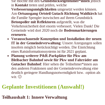
Sie möchte mit den
Grundstückseigentümer*innen
jedoch
in
Kontakt
treten und prüfen, welche
Verbesserungsmöglichkeiten
umgesetzt werden können.
Am
Ortsausgang Ortsteil Gutach Richtung Waldkirch
hat
die Familie Spengler inzwischen auf ihrem Grundstück
Betonpoller mit Reflektoren
aufgestellt, was die
Verkehrssicherheit dort enorm verbessert. Vielen Dank! Die
Gemeinde wird dort 2020 noch die
Bodenmarkierungen
erneuern
.
Vorausschauende Konzeption und Installation der neuen
IT in der Gemeinde­verwaltung
: Unsere Anregungen sollen
insofern möglich berücksichtigt werden. Die Einrichtung
eines Ratsinformationssystems ist für 2021 geplant.
Planung weiterer P&R-Parkplätze für Pkw am
Bleibacher Bahnhof sowie für Pkw und Fahrräder am
Gutacher Bahnhof
: Hier sehen die Teilnehmer*innen aus
den anderen Fraktionen und der Gemeindeverwaltung eine
deutlich geringere Handlungsnotwendigkeit bzw. -option als
wir. 🙁
Geplante Investitionen (Auswahl!)
Teilhaushalt 1: Innere Verwaltung