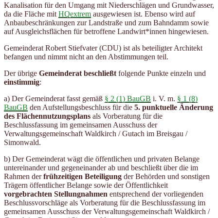
Kanalisation für den Umgang mit Niederschlägen und Grundwasser,
da die Fläche mit
HQextrem
ausgewiesen ist. Ebenso wird auf
Anbaubeschränkungen zur Landstraße und zum Bahndamm sowie
auf Ausgleichsflächen für betroffene Landwirt*innen hingewiesen.
Gemeinderat Robert Stiefvater (CDU) ist als beteiligter Architekt
befangen und nimmt nicht an den Abstimmungen teil.
Der übrige
Gemeinderat beschließt
folgende Punkte einzeln und
einstimmig
:
a) Der Gemeinderat fasst gemäß
§ 2 (1) BauGB
i. V. m.
§ 1 (8)
BauGB
den Aufstellungsbeschluss für die
5. punktuelle Änderung
des Flächennutzungsplans
als Vorberatung für die
Beschlussfassung im gemeinsamen Ausschuss der
Verwaltungsgemeinschaft Waldkirch / Gutach im Breisgau /
Simonwald.
b) Der Gemeinderat wägt die öffentlichen und privaten Belange
untereinander und gegeneinander ab und beschließt über die im
Rahmen der
frühzeitigen Beteiligung
der Behörden und sonstigen
Trägern öffentlicher Belange sowie der Öffentlichkeit
vorgebrachten Stellungnahmen
entsprechend der vorliegenden
Beschlussvorschläge als Vorberatung für die Beschlussfassung im
gemeinsamen Ausschuss der Verwaltungsgemeinschaft Waldkirch /