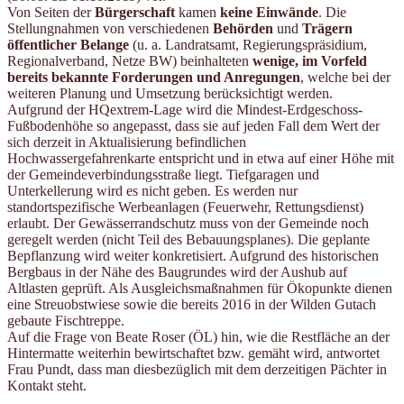
Von Seiten der
Bürgerschaft
kamen
keine Einwände
. Die
Stellungnahmen von verschiedenen
Behörden
und
Trägern
öffentlicher Belange
(u. a. Landratsamt, Regierungspräsidium,
Regionalverband, Netze BW) beinhalteten
wenige, im Vorfeld
bereits bekannte Forderungen und Anregungen
, welche bei der
weiteren Planung und Umsetzung berücksichtigt werden.
Aufgrund der HQextrem-Lage wird die Mindest-Erdgeschoss-
Fußbodenhöhe so angepasst, dass sie auf jeden Fall dem Wert der
sich derzeit in Aktualisierung befindlichen
Hochwassergefahrenkarte entspricht und in etwa auf einer Höhe mit
der Gemeindeverbindungsstraße liegt. Tiefgaragen und
Unterkellerung wird es nicht geben. Es werden nur
standortspezifische Werbeanlagen (Feuerwehr, Rettungsdienst)
erlaubt. Der Gewässerrandschutz muss von der Gemeinde noch
geregelt werden (nicht Teil des Bebauungsplanes). Die geplante
Bepflanzung wird weiter konkretisiert. Aufgrund des historischen
Bergbaus in der Nähe des Baugrundes wird der Aushub auf
Altlasten geprüft. Als Ausgleichsmaßnahmen für Ökopunkte dienen
eine Streuobstwiese sowie die bereits 2016 in der Wilden Gutach
gebaute Fischtreppe.
Auf die Frage von Beate Roser (ÖL) hin, wie die Restfläche an der
Hintermatte weiterhin bewirtschaftet bzw. gemäht wird, antwortet
Frau Pundt, dass man diesbezüglich mit dem derzeitigen Pächter in
Kontakt steht.