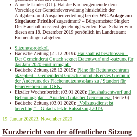
Annette Linder (ÖL): Hat die Kirchengemeinde dem
Vorschlag der Gemeindeverwaltung hinsichtlich der
Aufgaben- und Ausgabenverteilung bei der
WC-Anlage am
Siegelauer Friedhof
zugestimmt? – Bürgermeister Singler:
Der Haushalt muss erst genehmigt werden. Frau Schäfer wird
diesen am 18. Dezember 2019 persönlich im Landratsamt
Emmendingen abgeben.
Sitzungsprotokoll
Badische Zeitung (21.12.2019):
Haushalt ist beschlossen –
Der Gemeinderat Gutach segnet Etatentwurf und -satzung für
das Jahr 2020 einstimmig ab.
Badische Zeitung (28.12.2019):
Pläne für Rettungszentrum
akzeptiert – Gemeinderat Gutach stimmt als erstes Gremium
der Änderung des Flächennutzungsplans zu / Standort für
Feuerwehren und DRK.
Elztäler Wochenbericht (03.01.2020):
Haushaltsentwurf und
Bebauungsplan – Aus dem Gutacher Gemeinderat
(Seite 6)
Badische Zeitung (03.01.2020):
„Vollzugsdienst ist
berechtigt“ – Gutach: letzte Ratssitzung 2019.
Veröffentlicht
19. Januar 2020
23. November 2020
am
Kurzbericht von der öffentlichen Sitzung