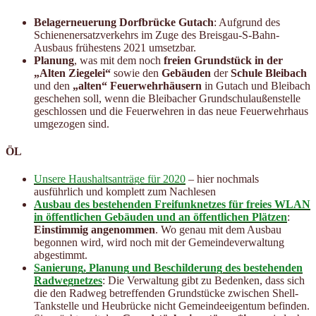
Belagerneuerung Dorfbrücke Gutach
: Aufgrund des
Schienenersatzverkehrs im Zuge des Breisgau-S-Bahn-
Ausbaus frühestens 2021 umsetzbar.
Planung
, was mit dem noch
freien Grundstück in der
„Alten Ziegelei“
sowie den
Gebäuden
der
Schule Bleibach
und den
„alten“ Feuerwehrhäusern
in Gutach und Bleibach
geschehen soll, wenn die Bleibacher Grundschulaußenstelle
geschlossen und die Feuerwehren in das neue Feuerwehrhaus
umgezogen sind.
ÖL
Unsere Haushaltsanträge für 2020
– hier nochmals
ausführlich und komplett zum Nachlesen
Ausbau des bestehenden Freifunknetzes für freies WLAN
in öffentlichen Ge­bäuden und an öffentlichen Plätzen
:
Einstimmig angenommen
. Wo genau mit dem Ausbau
begonnen wird, wird noch mit der Gemeindeverwaltung
abgestimmt.
Sanierung, Planung und Beschilderung des bestehenden
Radwegnetzes
: Die Verwaltung gibt zu Bedenken, dass sich
die den Radweg betreffenden Grundstücke zwischen Shell-
Tankstelle und Heubrücke nicht Gemeindeeigentum befinden.