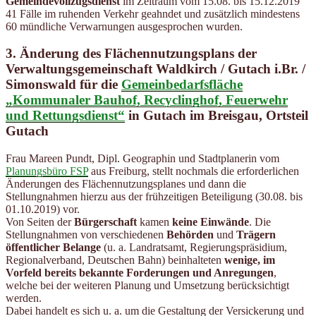
Gemeindevollzugsdienst
im Zeitraum vom 15.08. bis 15.12.2019
41 Fälle im ruhenden Verkehr geahndet und zusätzlich mindestens
60 mündliche Verwarnungen ausgesprochen wurden.
3.
Änderung des Flächennutzungsplans
der
Verwaltungsgemeinschaft Waldkirch / Gutach i.Br. /
Simonswald für die
Gemeinbedarfsfläche
„Kommunaler Bauhof, Recyclinghof, Feuerwehr
und Rettungsdienst“
in Gutach im Breisgau, Ortsteil
Gutach
Frau Mareen Pundt, Dipl. Geographin und Stadtplanerin vom
Planungsbüro FSP
aus Freiburg, stellt nochmals die erforderlichen
Änderungen des Flächennutzungsplanes und dann die
Stellungnahmen hierzu aus der frühzeitigen Beteiligung (30.08. bis
01.10.2019) vor.
Von Seiten der
Bürgerschaft
kamen
keine Einwände
. Die
Stellungnahmen von verschiedenen
Behörden
und
Trägern
öffentlicher Belange
(u. a. Landratsamt, Regierungspräsidium,
Regionalverband, Deutschen Bahn) beinhalteten
wenige, im
Vorfeld bereits bekannte Forderungen und Anregungen
,
welche bei der weiteren Planung und Umsetzung berücksichtigt
werden.
Dabei handelt es sich u. a. um die Gestaltung der Versickerung und