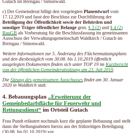
Gutach im Breisgau / Simonwald.
c) Der Gemeinderat billigt den vorgelegten
Planentwurf
vom
17.12.2019 und fasst den Beschluss zur Durchführung der
Beteiligung der Öffentlichkeit sowie der Behörden und
sonstiger Träger öffentlicher Belange
gem.
§ 3 (2)
und
§ 4 (2)
BauGB
als Vorberatung für die Beschlussfassung im gemeinsamen
Ausschuss der Verwaltungsgemeinschaft Waldkirch / Gutach im
Breisgau / Simonwald.
Weitere Informationen zur 5. Änderung des Flächennutzungsplans
und den diesbezüglich vom 30.08. bis 1.10.2019 öffentlich
ausgelegten Dokumenten finden sich unter TOP 19 im
Kurzbericht
von der öffentlichen Gemeinderatssitzung am 23. Juli 2019
.
Die
Sitzung des gemeinsamen Ausschusses
findet am 30. Januar
2020 in Waldkirch statt.
4.
Bebauungsplan
„Erweiterung der
Gemeinbedarfsfläche für Feuerwehr und
Rettungsdienst“
im Ortsteil Gutach
Frau Pundt erläutert nochmals kurz die geplante Bebauung und stellt
dann die Stellungnahmen hierzu aus der frühzeitigen Beteiligung
(30.08. bis 01.10.2019) vor.