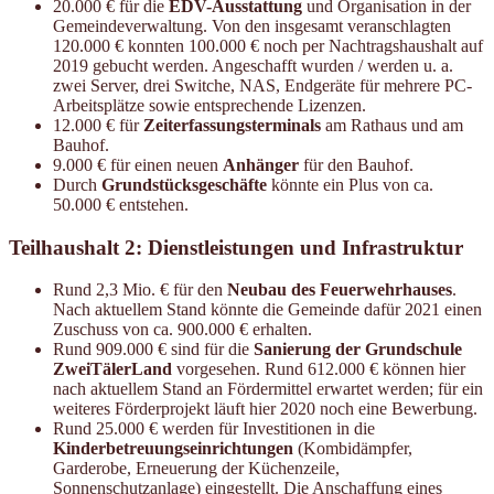
20.000 € für die
EDV-Ausstattung
und Organisation in der
Gemeindeverwaltung. Von den insgesamt veranschlagten
120.000 € konnten 100.000 € noch per Nachtragshaushalt auf
2019 gebucht werden. Angeschafft wurden / werden u. a.
zwei Server, drei Switche, NAS, Endgeräte für mehrere PC-
Arbeitsplätze sowie entsprechende Lizenzen.
12.000 € für
Zeiterfassungsterminals
am Rathaus und am
Bauhof.
9.000 € für einen neuen
Anhänger
für den Bauhof.
Durch
Grundstücksgeschäfte
könnte ein Plus von ca.
50.000 € entstehen.
Teilhaushalt 2: Dienstleistungen und Infrastruktur
Rund 2,3 Mio. € für den
Neubau des Feuerwehrhauses
.
Nach aktuellem Stand könnte die Gemeinde dafür 2021 einen
Zuschuss von ca. 900.000 € erhalten.
Rund 909.000 € sind für die
Sanierung der Grundschule
ZweiTälerLand
vorgesehen. Rund 612.000 € können hier
nach aktuellem Stand an Fördermittel erwartet werden; für ein
weiteres Förderprojekt läuft hier 2020 noch eine Bewerbung.
Rund 25.000 € werden für Investitionen in die
Kinderbetreuungseinrichtungen
(Kombidämpfer,
Garderobe, Erneuerung der Küchenzeile,
Sonnenschutzanlage) eingestellt. Die Anschaffung eines