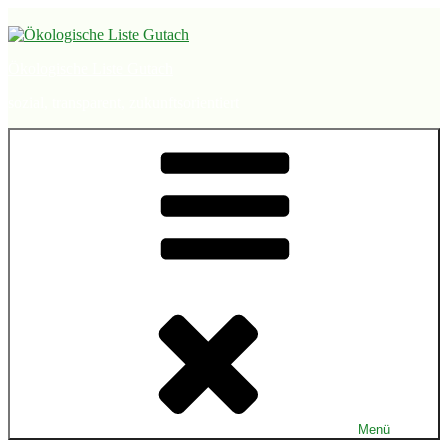
Zum
Inhalt
springen
Ökologische Liste Gutach
sozial, transparent, zukunftsorientiert
Menü