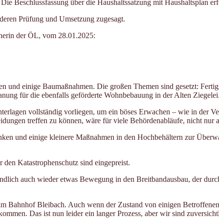
 Die Beschlussfassung über die Haushaltssatzung mit Haushaltsplan erf
deren Prüfung und Umsetzung zugesagt.
herin der ÖL, vom 28.01.2025:
hlen und einige Baumaßnahmen. Die großen Themen sind gesetzt: Ferti
nung für die ebenfalls geförderte Wohnbebauung in der Alten Ziegelei
nterlagen vollständig vorliegen, um ein böses Erwachen – wie in der 
dungen treffen zu können, wäre für viele Behördenabläufe, nicht nur a
ken und einige kleinere Maßnahmen in den Hochbehältern zur Überwach
 den Katastrophenschutz sind eingepreist.
ndlich auch wieder etwas Bewegung in den Breitbandausbau, der dur
 am Bahnhof Bleibach. Auch wenn der Zustand von einigen Betroffenen 
en. Das ist nun leider ein langer Prozess, aber wir sind zuversichtli