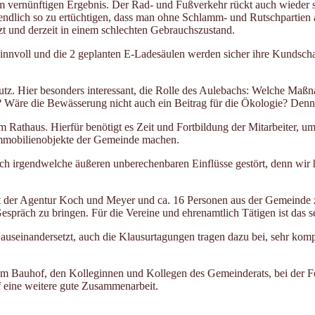
 vernünftigen Ergebnis. Der Rad- und Fußverkehr rückt auch wieder stä
e endlich so zu ertüchtigen, dass man ohne Schlamm- und Rutschpartie
zt und derzeit in einem schlechten Gebrauchszustand.
innvoll und die 2 geplanten E-Ladesäulen werden sicher ihre Kundscha
z. Hier besonders interessant, die Rolle des Aulebachs: Welche Maßnah
 Wäre die Bewässerung nicht auch ein Beitrag für die Ökologie? Denn 
 Rathaus. Hierfür benötigt es Zeit und Fortbildung der Mitarbeiter, um
 Immobilienobjekte der Gemeinde machen.
urch irgendwelche äußeren unberechenbaren Einflüsse gestört, denn wir
it der Agentur Koch und Meyer und ca. 16 Personen aus der Gemeinde
spräch zu bringen. Für die Vereine und ehrenamtlich Tätigen ist das s
auseinandersetzt, auch die Klausurtagungen tragen dazu bei, sehr kompa
 dem Bauhof, den Kolleginnen und Kollegen des Gemeinderats, bei der 
f eine weitere gute Zusammenarbeit.