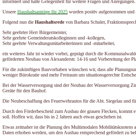
informiert und hatte Gelegenheit für weitere Fragen und Anregungen.
Unsere
Haushaltsanträge für 2025
wurden positiv aufgenommen und 
Folgend nun die
Haushaltsrede
von Barbara Schuler, Fraktionssprec
Sehr geehrter Herr Bürgermeister,
Sehr geehrte Gemeinderatskolleginnen und -kollegen,
Sehr geehrte Verwaltungsmitarbeiterinnen und -mitarbeiter,
ein weiteres Jahr ist wieder vorbei, geprägt durch die Kommunalwa
geförderten Neubau von Alexanderstr. 14-16 und Vorbereitung der Pla
Für die zukünftigen Bauvorhaben wünschen wir, dass alle Planungsu
weniger Bürokratie und mehr Freiraum um situationsgerechte Entschei
Bei der Wasserversorgung sind der Neubau der Wasserversorgung Zin
Geräte für den Bauhof.
Die Neubeschaffung des Feuerwehrautos für die Abt. Siegelau und für
Durch den Förderbescheid zum Ausbau der grauen Flecken, kommt e
soll. Hoffen wir, dass bis in 2 Jahren auch etwas geschehen ist.
Etwas zeitnaher ist die Planung des Multimodalen Mobilitätsknotens
Daten erhoben werden, um den Ausbau entsprechend gefördert zu bekomm