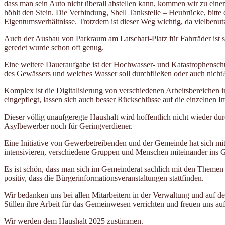
dass man sein Auto nicht überall abstellen kann, kommen wir zu einem
höhlt den Stein. Die Verbindung, Shell Tankstelle – Heubrücke, bitt
Eigentumsverhältnisse. Trotzdem ist dieser Weg wichtig, da vielbenut
Auch der Ausbau von Parkraum am Latschari-Platz für Fahrräder ist s
geredet wurde schon oft genug.
Eine weitere Daueraufgabe ist der Hochwasser- und Katastrophenschut
des Gewässers und welches Wasser soll durchfließen oder auch nicht?
Komplex ist die Digitalisierung von verschiedenen Arbeitsbereichen im
eingepflegt, lassen sich auch besser Rückschlüsse auf die einzelnen
Dieser völlig unaufgeregte Haushalt wird hoffentlich nicht wieder d
Asylbewerber noch für Geringverdiener.
Eine Initiative von Gewerbetreibenden und der Gemeinde hat sich m
intensivieren, verschiedene Gruppen und Menschen miteinander ins Ge
Es ist schön, dass man sich im Gemeinderat sachlich mit den Themen 
positiv, dass die Bürgerinformationsveranstaltungen stattfinden.
Wir bedanken uns bei allen Mitarbeitern in der Verwaltung und auf
Stillen ihre Arbeit für das Gemeinwesen verrichten und freuen uns au
Wir werden dem Haushalt 2025 zustimmen.