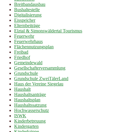
Breitbandausbau
Bushaltestelle
Digitalisierung
Eisspeicher
Elternbeiträge
Elztal & Simonswäldertal Tourismus
Feuerwehr
Feuerwehrhaus
Flächennutzungsplan
Freibad
Friedhof
Gemeindewald
Gesellschafterversammlung
Grundschule
Grundschule ZweiTälerLand
Haus der Vereine Siegelau
Haushalt
Haushaltsanträge
Haushaltsplan
Haushaltssatzung
Hochwasserschutz
ISWK
Kinderbetreuung
Kindergarten
Kinderkrippe