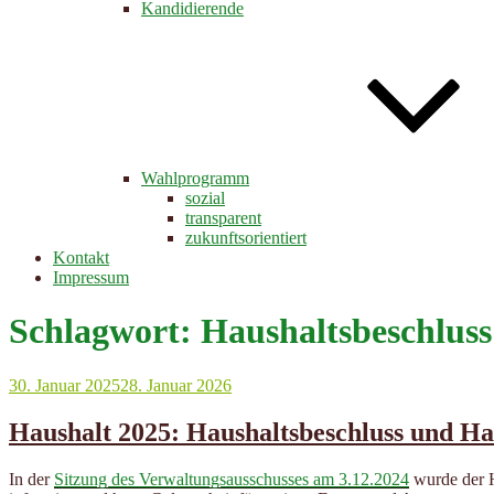
Kandidierende
Wahlprogramm
sozial
transparent
zukunftsorientiert
Kontakt
Impressum
Schlagwort:
Haushaltsbeschluss
Veröffentlicht
30. Januar 2025
28. Januar 2026
am
Haushalt 2025: Haushaltsbeschluss und Ha
In der
Sitzung des Verwaltungsausschusses am 3.12.2024
wurde der H