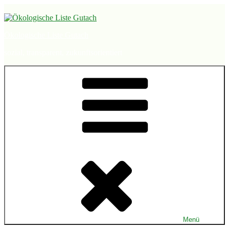
Zum
Inhalt
springen
Ökologische Liste Gutach
sozial, transparent, zukunftsorientiert
Menü