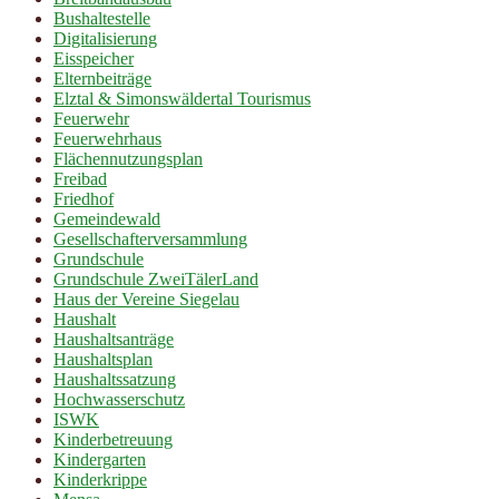
Bushaltestelle
Digitalisierung
Eisspeicher
Elternbeiträge
Elztal & Simonswäldertal Tourismus
Feuerwehr
Feuerwehrhaus
Flächennutzungsplan
Freibad
Friedhof
Gemeindewald
Gesellschafterversammlung
Grundschule
Grundschule ZweiTälerLand
Haus der Vereine Siegelau
Haushalt
Haushaltsanträge
Haushaltsplan
Haushaltssatzung
Hochwasserschutz
ISWK
Kinderbetreuung
Kindergarten
Kinderkrippe