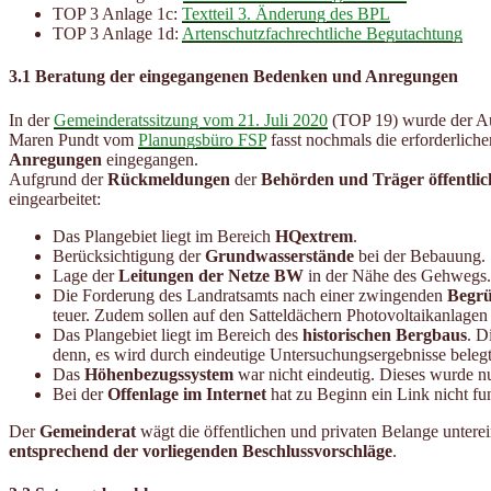
TOP 3 Anlage 1c:
Textteil 3. Änderung des BPL
TOP 3 Anlage 1d:
Artenschutzfachrechtliche Begutachtung
3.1 Beratung der eingegangenen Bedenken und Anregungen
In der
Gemeinderatssitzung vom 21. Juli 2020
(TOP 19) wurde der Auf
Maren Pundt vom
Planungsbüro FSP
fasst nochmals die erforderlich
Anregungen
eingegangen.
Aufgrund der
Rückmeldungen
der
Behörden und Träger öffentlic
eingearbeitet:
Das Plangebiet liegt im Bereich
HQextrem
.
Berücksichtigung der
Grundwasserstände
bei der Bebauung.
Lage der
Leitungen der Netze BW
in der Nähe des Gehwegs.
Die Forderung des Landratsamts nach einer zwingenden
Begr
teuer. Zudem sollen auf den Satteldächern Photovoltaikanlag
Das Plangebiet liegt im Bereich des
historischen Bergbaus
. D
denn, es wird durch eindeutige Untersuchungsergebnisse belegt
Das
Höhenbezugssystem
war nicht eindeutig. Dieses wurde n
Bei der
Offenlage im Internet
hat zu Beginn ein Link nicht fun
Der
Gemeinderat
wägt die öffentlichen und privaten Belange unter
entsprechend der vorliegenden Beschlussvorschläge
.