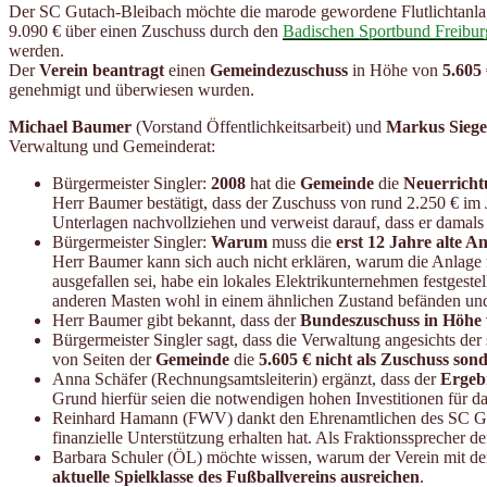
Der SC Gutach-Bleibach möchte die marode gewordene Flutlichtanla
9.090 € über einen Zuschuss durch den
Badischen Sportbund Freiburg
werden.
Der
Verein beantragt
einen
Gemeindezuschuss
in Höhe von
5.605
genehmigt und überwiesen wurden.
Michael Baumer
(Vorstand Öffentlichkeitsarbeit) und
Markus Siege
Verwaltung und Gemeinderat:
Bürgermeister Singler:
2008
hat die
Gemeinde
die
Neuerrichtu
Herr Baumer bestätigt, dass der Zuschuss von rund 2.250 € im
Unterlagen nachvollziehen und verweist darauf, dass er damals 
Bürgermeister Singler:
Warum
muss die
erst 12 Jahre alte 
Herr Baumer kann sich auch nicht erklären, warum die Anlage n
ausgefallen sei, habe ein lokales Elektrikunternehmen festgeste
anderen Masten wohl in einem ähnlichen Zustand befänden und mi
Herr Baumer gibt bekannt, dass der
Bundeszuschuss in Höhe v
Bürgermeister Singler sagt, dass die Verwaltung angesichts de
von Seiten der
Gemeinde
die
5.605 € nicht als Zuschuss sond
Anna Schäfer (Rechnungsamtsleiterin) ergänzt, dass der
Ergeb
Grund hierfür seien die notwendigen hohen Investitionen für 
Reinhard Hamann (FWV) dankt den Ehrenamtlichen des SC Gutac
finanzielle Unterstützung erhalten hat. Als Fraktionssprecher d
Barbara Schuler (ÖL) möchte wissen, warum der Verein mit der
aktuelle Spielklasse des Fußballvereins ausreichen
.