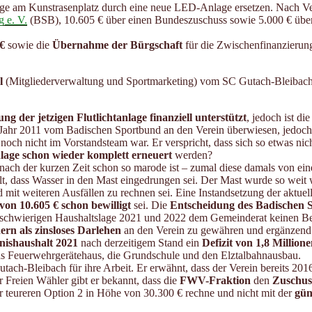
ge am Kunstrasenplatz durch eine neue LED-Anlage ersetzen. Nach V
 e. V.
(BSB), 10.605 € über einen Bundeszuschuss sowie 5.000 € über
 €
sowie die
Übernahme der Bürgschaft
für die Zwischenfinanzieru
l
(Mitgliederverwaltung und Sportmarketing) vom SC Gutach-Bleibach 
ng der jetzigen Flutlichtanlage finanziell unterstützt
, jedoch ist di
 Jahr 2011 vom Badischen Sportbund an den Verein überwiesen, jedoch 
noch nicht im Vorstandsteam war. Er verspricht, dass sich so etwas nic
Anlage schon wieder komplett erneuert
werden?
ach der kurzen Zeit schon so marode ist – zumal diese damals von eine
llt, dass Wasser in den Mast eingedrungen sei. Der Mast wurde so weit 
t weiteren Ausfällen zu rechnen sei. Eine Instandsetzung der aktuellen 
on 10.605 € schon bewilligt
sei. Die
Entscheidung des Badischen S
r schwierigen Haushaltslage 2021 und 2022 dem Gemeinderat keinen Bes
ern als zinsloses Darlehen
an den Verein zu gewähren und ergänzend
nishaushalt 2021
nach derzeitigem Stand ein
Defizit von 1,8 Millione
das Feuerwehrgerätehaus, die Grundschule und den Elztalbahnausbau.
h-Bleibach für ihre Arbeit. Er erwähnt, dass der Verein bereits 201
er Freien Wähler gibt er bekannt, dass die
FWV-Fraktion
den
Zuschus
 teureren Option 2 in Höhe von 30.300 € rechne und nicht mit der
gün