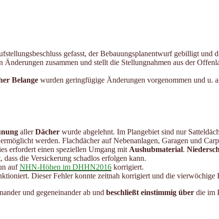
stellungsbeschluss gefasst, der Bebauungsplanentwurf gebilligt und d
en Änderungen zusammen und stellt die Stellungnahmen aus der Offenl
her Belange
wurden geringfügige Änderungen vorgenommen und u. a. 
ünung
aller
Dächer
wurde abgelehnt. Im Plangebiet sind nur Satteldäch
en ermöglicht werden. Flachdächer auf Nebenanlagen, Garagen und Carp
ies erfordert einen speziellen Umgang mit
Aushubmaterial
.
Niedersc
, dass die Versickerung schadlos erfolgen kann.
un auf
NHN-Höhen im DHHN2016
korrigiert.
ktioniert. Dieser Fehler konnte zeitnah korrigiert und die vierwöchige 
einander und gegeneinander ab und
beschließt einstimmig
über
die im 