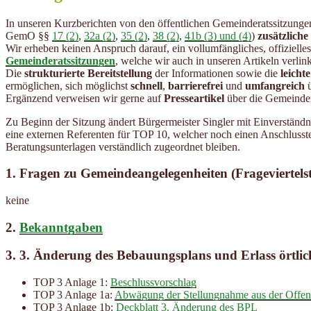
In unseren Kurzberichten von den öffentlichen Gemeinderatssitzunge
GemO §§
17 (2)
,
32a (2)
,
35 (2)
,
38 (2)
,
41b (3) und (4)
)
zusätzliche
Wir erheben keinen Anspruch darauf, ein vollumfängliches, offizielle
Gemeinderatssitzungen
, welche wir auch in unseren Artikeln verlin
Die
strukturierte Bereitstellung
der Informationen sowie die
leicht
ermöglichen, sich möglichst
schnell
,
barrierefrei
und
umfangreich
ü
Ergänzend verweisen wir gerne auf
Presseartikel
über die Gemeinder
Zu Beginn der Sitzung ändert Bürgermeister Singler mit Einverständ
eine externen Referenten für TOP 10, welcher noch einen Anschlusste
Beratungsunterlagen verständlich zugeordnet bleiben.
1. Fragen zu Gemeindeangelegenheiten (Frageviertels
keine
2.
Bekanntgaben
3. 3. Änderung des Bebauungsplans und Erlass örtlich
TOP 3 Anlage 1:
Beschlussvorschlag
TOP 3 Anlage 1a:
Abwägung der Stellungnahme aus der Offen
TOP 3 Anlage 1b:
Deckblatt 3. Änderung des BPL