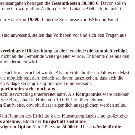
ereinsangaben betragen die
Gesamtkosten 30.300 €
. Davon sollen
 eine Crowdfunding-Aktion des SC Gutach-Bleibach finanziert
ng in Höhe von
19.695 €
bis die Zuschüsse von BSB und Bund
sind anwesend, stellen das Vorhaben vor und sich den Fragen aus
e
vereinbarte Rückzahlung
an die Gemeinde
nie komplett erfolgt
.
nicht an die Gemeinde weitergeleitet wurde. Er konnte dies aus den
ht wiederholen wird.
r Fachfirma errichtet wurde. Als im Frühjahr diesen Jahres ein Mast
wie möglich repariert, jedoch sei davon auszugehen, dass sich die
Anlage sei langfristig finanziell uninteressant.
portbundes stehe noch aus
.
chlussvorschlag unterbreitet hätte. Als
Kompromiss
wäre denkbar,
 wie Bürgschaft in Höhe von 19.695 € zu übernehmen.
n €
aufweise, obwohl dieser eigentlich ausgeglichen werden sollte.
6 im Rahmen des Errichtung des Kunstrasenplatzes eine großzügige
s ablehne
, jedoch der
Bürgschaft zustimme
.
stigeren Option 1
in Höhe von
24.000 €
. Diese
würde für die