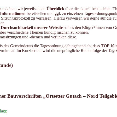
n möchten wir jeweils einen
Überblick
über die aktuell behandelten T
 Informationen
bereitstellen und ggf. zu einzelnen Tagesordnungspun
s Sitzungsprotokoll zu verfassen. Hierzu verweisen wir gerne auf die 
ken.
e Durchsuchbarkeit unserer Website
soll es den Bürger*innen von Gu
ber verschiedene Themen kundig machen zu können.
atssitzungen und -themen und verlinken diese.
nis des Gemeinderats die Tagesordnung dahingehend ab, dass
TOP 10 n
rmin hat. Im Kurzbericht wird die ursprüngliche Reihenfolge der Tage
tunde)
er Bauvorschriften „Ortsetter Gutach – Nord Teilgebie
lage