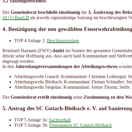
3.2 Satzungsbeschluss
Der
Gemeinderat beschließt einstimmig
die
3. Änderung des Beb
10 (1) BauGB
als jeweils eigenständige Satzung im beschleunigten 
4. Bestätigung der neu gewählten Feuerwehrabteilun
TOP 4 Anlage 2:
Beschlussvorlage
Reinhard Hamann (FWV)
dankt
im Namen des gesamten Gemeinder
drückt seine Hoffnung aus, dass auch bald Kommandant und Stellve
abgesagt werden.
In den
Jahreshauptversammlungen der Abteilungswehren
wurden
Abteilungswehr Gutach: Kommandant: Christian Leibengut; S
Abteilungswehr Bleibach: Kommandant: Florian Schindler; St
Abteilungswehr Siegelau: Kommandant: Anton Thoma; Stellv.
Der
Gemeinderat erteilt einstimmig
seine
Zustimmung zu den Wa
5. Antrag des SC Gutach-Bleibach e. V. auf Sanierung
TOP 5 Anlage 3a:
Sachverhalt
TOP 5 Anlage 3b:
Präsentation SC Gutach-Bleibach