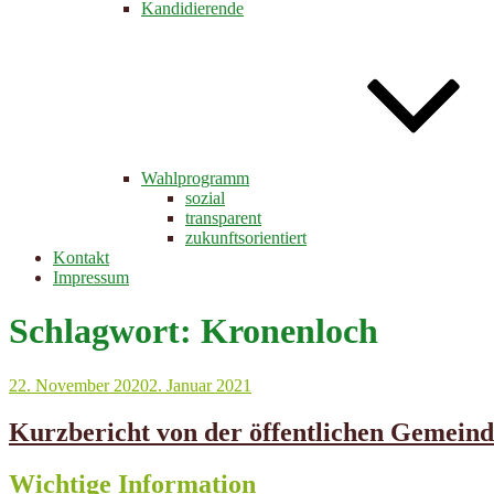
Kandidierende
Wahlprogramm
sozial
transparent
zukunftsorientiert
Kontakt
Impressum
Schlagwort:
Kronenloch
Veröffentlicht
22. November 2020
2. Januar 2021
am
Kurzbericht von der öffentlichen Gemein
Wichtige Information