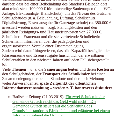
darüber, dass bei einer Beibehaltung des Standorts Bleibach dort
akut mindestens 109.000 € für notwendige Sanierungen (u. a. WC-
Anlage, Elektroanlage, Brandschutz), um das Niveau des Gutacher
Schulgebäudes (u. a. Beleuchtung, Lüftung, Schallschutz,
Digitalisierung, Essensausgabe für Ganztagesschule) ca. 380.000 €
investiert werden müssten – zzgl. Planungskosten und den
jährlichen Reinigungs- und Hausmeisterkosten von 27.000 €.
Schulleiterin Framenau und die stellvertretende Schulleiterin
Schnermann informieren über die pädagogischen und
organisatorischen Vorteile einer Zusammenlegung.
Zudem wird darauf hingewiesen, dass die Kapazität bezüglich der
Klassenräume und Essensausgabe hinsichtlich der erwartbaren
Schülerzahlen in den nächsten Jahren auf jeden Fall sichergestellt
ist.
Viele
Themen
– u. a. die
Sanierungsarbeiten
und deren
Kosten
an
den Schulgebäuden, der
Transport der Schulkinder
bei einer
Zusammenlegung der beiden Standorte und der nach Meinung
vieler Anwesenden
zu späte Zeitpunkt der öffentlichen
Informationsveranstaltung
– werden
z. T. kontrovers diskutiert
.
Badische Zeitung (21.03.2019):
Für zwei Schulen in der
Gemeinde Gutach reicht das Geld wohl nicht – Die
Gemeinde Gutach steuert auf die Schließung des
Grundschulstandortes Bleibach hin und erläuterte bei einem
Informationsabend die Gründe.