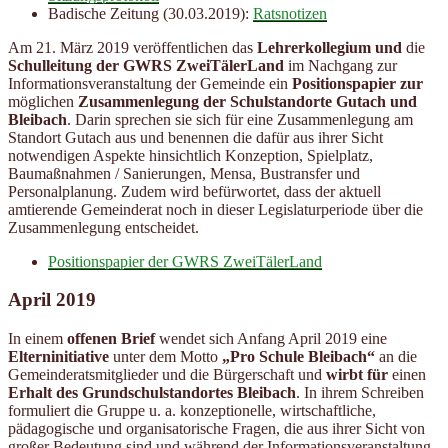
Badische Zeitung (30.03.2019):
Ratsnotizen
Am 21. März 2019 veröffentlichen das
Lehrerkollegium
und
die
Schulleitung der GWRS ZweiTälerLand
im Nachgang zur
Informationsveranstaltung der Gemeinde ein
Positionspapier
zur
möglichen
Zusammenlegung der Schulstandorte Gutach und
Bleibach
. Darin sprechen sie sich für eine Zusammenlegung am
Standort Gutach aus und benennen die dafür aus ihrer Sicht
notwendigen Aspekte hinsichtlich Konzeption, Spielplatz,
Baumaßnahmen / Sanierungen, Mensa, Bustransfer und
Personalplanung. Zudem wird befürwortet, dass der aktuell
amtierende Gemeinderat noch in dieser Legislaturperiode über die
Zusammenlegung entscheidet.
Positionspapier der GWRS ZweiTälerLand
April 2019
In einem
offenen Brief
wendet sich Anfang April 2019 eine
Elterninitiative
unter dem Motto
„Pro Schule Bleibach“
an die
Gemeinderatsmitglieder und die Bürgerschaft und
wirbt für
einen
Erhalt des Grundschulstandortes Bleibach
. In ihrem Schreiben
formuliert die Gruppe u. a. konzeptionelle, wirtschaftliche,
pädagogische und organisatorische Fragen, die aus ihrer Sicht von
großer Bedeutung sind und während der Informationsveranstaltung