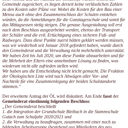
Gemeinde zugesichert, es liegen derzeit keine verlässlichen Zahlen
zu den Kosten oder Pläne vor. Wobei die Kosten für den Bau einer
Mensa auch ohne den Zusammenschluss der Schulen entstehen
würden, da die Anmeldungen für die Ganztagesschule und somit für
das Mittagsessen stetig steigen. Die genaue Ausgestaltung soll erst
nach dem Beschluss ausgearbeitet werden, ebenso der Transport
der Schüler und die evtl. Ertüchtigung eines sicheren Fuß- und
Radweges. Dass diese Punkte zuerst hätten geklärt werden müssen,
was wir wiederholt seit Januar 2018 gefordert haben, wurde durch
den Gemeinderat und die Verwaltung nicht mehrheitlich unterstützt.
Wir haben Zeit bis Juli 2020, um diese Punkte abzuarbeiten und für
die Mehrheit der Eltern eine annehmbare Lösung zu finden, was
wiederum nicht alle zufrieden stellen wird.
Wir haben uns die Entscheidung nicht leicht gemacht. Die Fraktion
der Ökologischen Liste wird nach Abwägen aller Vor- und
Nachteile für eine Zusammenlegung der beiden Schulstandorte
stimmen.“
Der erweiterte Antrag der ÖL wird diskutiert. Am Ende
fasst
der
Gemeinderat einstimmig folgenden Beschluss
:
„Der Gemeinderat beschließt
1. die Integration der Grundschule Bleibach in die Stammschule
Gutach zum
Schuljahr 2020/2021 und
2. die Verwaltung zu beauftragen, zusammen mit einer noch zu
bildenden
Arbeitsgruppe (bestehend aus Mitgliedern des neu