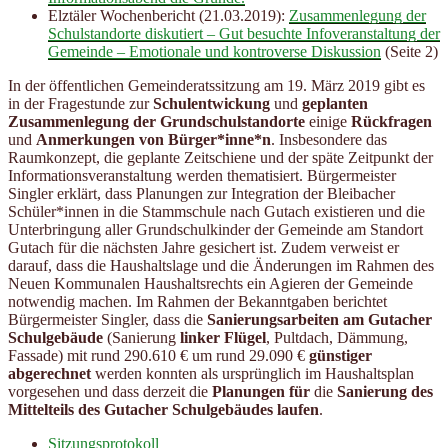
Elztäler Wochenbericht (21.03.2019):
Zusammenlegung der
Schulstandorte diskutiert – Gut besuchte Infoveranstaltung der
Gemeinde – Emotionale und kontroverse Diskussion
(Seite 2)
In der öffentlichen Gemeinderatssitzung am 19. März 2019 gibt es
in der Fragestunde zur
Schulentwickung
und
geplanten
Zusammenlegung der Grundschulstandorte
einige
Rückfragen
und
Anmerkungen von Bürger*inne*n
. Insbesondere das
Raumkonzept, die geplante Zeitschiene und der späte Zeitpunkt der
Informationsveranstaltung werden thematisiert. Bürgermeister
Singler erklärt, dass Planungen zur Integration der Bleibacher
Schüler*innen in die Stammschule nach Gutach existieren und die
Unterbringung aller Grundschulkinder der Gemeinde am Standort
Gutach für die nächsten Jahre gesichert ist. Zudem verweist er
darauf, dass die Haushaltslage und die Änderungen im Rahmen des
Neuen Kommunalen Haushaltsrechts ein Agieren der Gemeinde
notwendig machen. Im Rahmen der Bekanntgaben berichtet
Bürgermeister Singler, dass die
Sanierungsarbeiten am Gutacher
Schulgebäude
(Sanierung
linker Flügel
, Pultdach, Dämmung,
Fassade) mit rund 290.610 € um rund 29.090 €
günstiger
abgerechnet
werden konnten als ursprünglich im Haushaltsplan
vorgesehen und dass derzeit die
Planungen für
die
Sanierung des
Mittelteils des Gutacher Schulgebäudes laufen
.
Sitzungsprotokoll