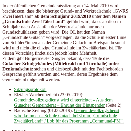
In der öffentlichen Gemeinderatssitzung am 14. Mai 2019 wird
beschlossen, dass die bisherige Grund- und Werkrealschule „GWRS
ZweiTälerLand“
ab dem Schuljahr 2019/2010
unter dem
Namen
„Grundschule ZweiTälerLand“
geführt wird, da es ab diesem
Schuljahr nach Auslaufen der Werkrealschule nur noch
Grundschulklassen geben wird. Die ÖL hat den Namen
„Grundschule Gutach“ vorgeschlagen, da die Schule in erster Linie
von Schüler*innen aus der Gemeinde Gutach im Breisgau besucht
wird und nicht die einzige Grundschule im Zweitälerland ist. Für
diesen Vorschlag findet sich jedoch keine Mehrheit.
Zudem gibt Bürgermeister Singler bekannt, dass
Teile des
Gutacher Schulgebäudes
(
Mitteltrakt und Turnhalle
)
unter
Denkmalschutz
stehen und diesbezüglich mit den Fachbehörden
Gespräche geführt wurden und werden, deren Ergebnisse dem
Gemeinderat mitgeteilt werden.
Sitzungsprotokoll
Elztäler Wochenbericht (23.05.2019):
Gemeindevollzugsdienst wird eingerichtet – Aus dem
Gutacher Gemeinderat – Ehrung der Blutspender
(Seite 2)
Badische Zeitung (01.06.2019):
Gemeindevollzugsdienst
wird kommen – Schule Gutach heißt nun „Grundschule
ZweitälerLand“ / Lob für das Programm „Communal-FM“.