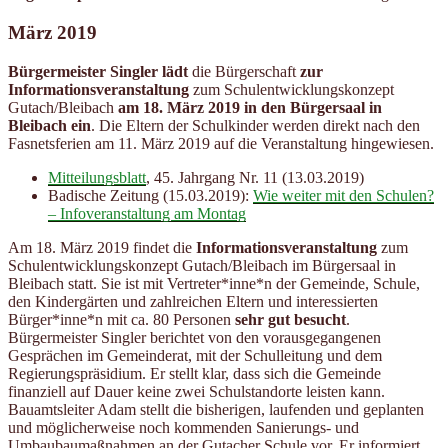
März 2019
Bürgermeister Singler lädt
die Bürgerschaft
zur
Informationsveranstaltung
zum Schulentwicklungskonzept
Gutach/Bleibach
am 18. März 2019 in den Bürgersaal in
Bleibach ein
. Die Eltern der Schulkinder werden direkt nach den
Fasnetsferien am 11. März 2019 auf die Veranstaltung hingewiesen.
Mitteilungsblatt
, 45. Jahrgang Nr. 11 (13.03.2019)
Badische Zeitung (15.03.2019):
Wie weiter mit den Schulen?
– Infoveranstaltung am Montag
Am 18. März 2019 findet die
Informationsveranstaltung
zum
Schulentwicklungskonzept Gutach/Bleibach im Bürgersaal in
Bleibach statt. Sie ist mit Vertreter*inne*n der Gemeinde, Schule,
den Kindergärten und zahlreichen Eltern und interessierten
Bürger*inne*n mit ca. 80 Personen
sehr gut besucht
.
Bürgermeister Singler berichtet von den vorausgegangenen
Gesprächen im Gemeinderat, mit der Schulleitung und dem
Regierungspräsidium. Er stellt klar, dass sich die Gemeinde
finanziell auf Dauer keine zwei Schulstandorte leisten kann.
Bauamtsleiter Adam stellt die bisherigen, laufenden und geplanten
und möglicherweise noch kommenden Sanierungs- und
Umbaubaumaßnahmen an der Gutacher Schule vor. Er informiert