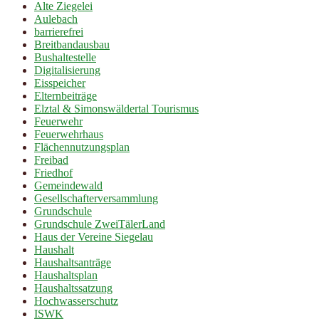
Alte Ziegelei
Aulebach
barrierefrei
Breitbandausbau
Bushaltestelle
Digitalisierung
Eisspeicher
Elternbeiträge
Elztal & Simonswäldertal Tourismus
Feuerwehr
Feuerwehrhaus
Flächennutzungsplan
Freibad
Friedhof
Gemeindewald
Gesellschafterversammlung
Grundschule
Grundschule ZweiTälerLand
Haus der Vereine Siegelau
Haushalt
Haushaltsanträge
Haushaltsplan
Haushaltssatzung
Hochwasserschutz
ISWK