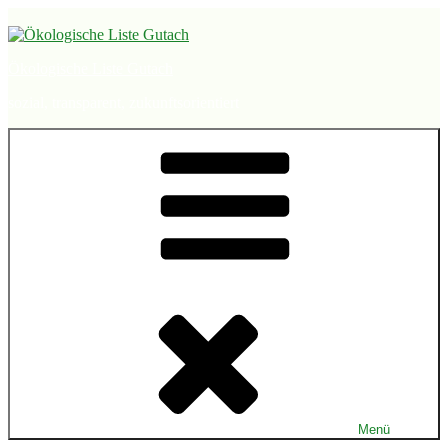
Zum
Inhalt
springen
Ökologische Liste Gutach
sozial, transparent, zukunftsorientiert
Menü