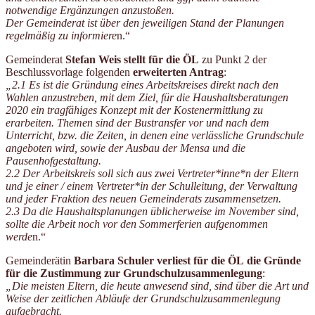
notwendige Ergänzungen anzustoßen.
Der Gemeinderat ist über den jeweiligen Stand der Planungen
regelmäßig zu informiere
n.“
Gemeinderat
Stefan Weis
stellt für die ÖL
zu Punkt 2 der
Beschlussvorlage folgenden
erweiterten Antrag
:
„2.1 Es ist die Gründung eines Arbeitskreises direkt nach den
Wahlen anzustreben, mit dem Ziel, für die Haushaltsberatungen
2020 ein tragfähiges Konzept mit der Kostenermittlung zu
erarbeiten. Themen sind der Bustransfer vor und nach dem
Unterricht, bzw. die Zeiten, in denen eine verlässliche Grundschule
angeboten wird, sowie der Ausbau der Mensa und die
Pausenhofgestaltung.
2.2 Der Arbeitskreis soll sich aus zwei Vertreter*inne*n der Eltern
und je einer / einem Vertreter*in der Schulleitung, der Verwaltung
und jeder Fraktion des neuen Gemeinderats zusammensetzen.
2.3 Da die Haushaltsplanungen üblicherweise im November sind,
sollte die Arbeit noch vor den Sommerferien aufgenommen
werde
n.“
Gemeinderätin
Barbara Schuler verliest für die ÖL
die Gründe
für die Zustimmung zur Grundschulzusammenlegung
:
„Die meisten Eltern, die heute anwesend sind, sind über die Art und
Weise der zeitlichen Abläufe der Grundschulzusammenlegung
aufgebracht.