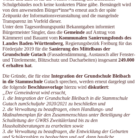
Schulgebäudes noch keine konkreten Pläne gäbe. Bemängelt wird
von den anwesenden Bürger*inne*n erneut auch der späte
Zeitpunkt der Informationsveranstaltung und die mangelnde
Transparenz im Vorfeld dieser.
Unter dem Tagesordnungspunkt Bekanntgaben informiert
Bürgermeister Singler, dass die
Gemeinde
auf Antrag von
Kämmerei und Bauamt vom
Kommunalen Sanierungsfonds des
Landes Baden-Württemberg
, Regierungsbezirk Freiburg für das
Förderjahr 2019 für die
Sanierung des Mittelbaus der
Grundschule Gutach
(Fassadendämmung, Austausch aller Fenster-
und Türelemente, Blitzschutz und Dacharbeiten) insgesamt
249.000
€ erhalten hat
.
Die Gründe, die für eine
Integration der Grundschule Bleibach
in die Stammschule
Gutach sprechen, werden erneut dargelegt und
die folgende
Beschlussvorlage
hierzu wird
diskutiert
:
„Der Gemeinderat wird ersucht,
1. die Integration der Grundschule Bleibach in die Stammschule
Gutach zumSchuljahr 2020/2021 zu beschließen und
2. die Verwaltung zu beauftragen, einen Handlungs- und
Maßnahmenplan für den Zusammenschluss unter Beteiligung der
Schulleitung der GWRS Zweitälerland bis zu den
Haushaltsberatungen zu erarbeiten sowie
3. die Verwaltung zu beauftragen, die Entwicklung der Geburten
und Schülerzahlen zu beobachten und ggf. dann bauliche