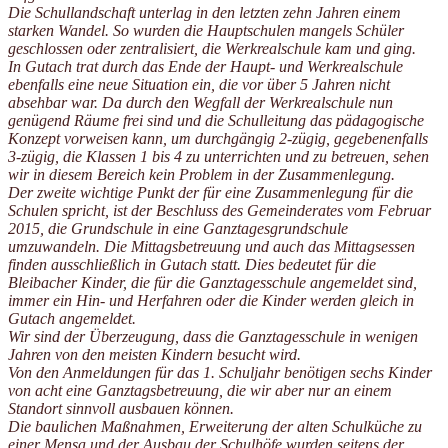
Die Schullandschaft unterlag in den letzten zehn Jahren einem
starken Wandel. So wurden die Hauptschulen mangels Schüler
geschlossen oder zentralisiert, die Werkrealschule kam und ging.
In Gutach trat durch das Ende der Haupt- und Werkrealschule
ebenfalls eine neue Situation ein, die vor über 5 Jahren nicht
absehbar war. Da durch den Wegfall der Werkrealschule nun
genügend Räume frei sind und die Schulleitung das pädagogische
Konzept vorweisen kann, um durchgängig 2-zügig, gegebenenfalls
3-zügig, die Klassen 1 bis 4 zu unterrichten und zu betreuen, sehen
wir in diesem Bereich kein Problem in der Zusammenlegung.
Der zweite wichtige Punkt der für eine Zusammenlegung für die
Schulen spricht, ist der Beschluss des Gemeinderates vom Februar
2015, die Grundschule in eine Ganztagesgrundschule
umzuwandeln. Die Mittagsbetreuung und auch das Mittagsessen
finden ausschließlich in Gutach statt. Dies bedeutet für die
Bleibacher Kinder, die für die Ganztagesschule angemeldet sind,
immer ein Hin- und Herfahren oder die Kinder werden gleich in
Gutach angemeldet.
Wir sind der Überzeugung, dass die Ganztagesschule in wenigen
Jahren von den meisten Kindern besucht wird.
Von den Anmeldungen für das 1. Schuljahr benötigen sechs Kinder
von acht eine Ganztagsbetreuung, die wir aber nur an einem
Standort sinnvoll ausbauen können.
Die baulichen Maßnahmen, Erweiterung der alten Schulküche zu
einer Mensa und der Ausbau der Schulhöfe wurden seitens der