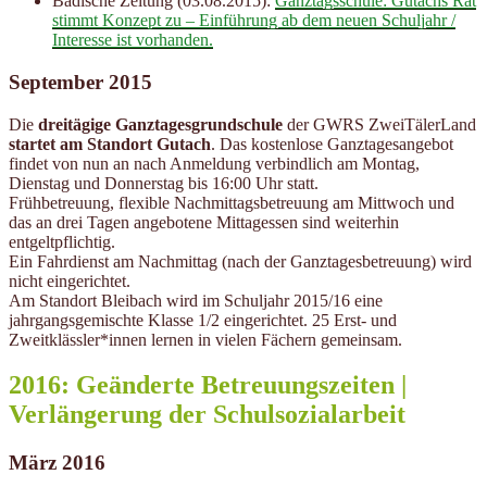
Badische Zeitung (03.08.2015):
Ganztagsschule: Gutachs Rat
stimmt Konzept zu – Einführung ab dem neuen Schuljahr /
Interesse ist vorhanden.
September 2015
Die
dreitägige Ganztagesgrundschule
der GWRS ZweiTälerLand
startet am Standort Gutach
. Das kostenlose Ganztagesangebot
findet von nun an nach Anmeldung verbindlich am Montag,
Dienstag und Donnerstag bis 16:00 Uhr statt.
Frühbetreuung, flexible Nachmittagsbetreuung am Mittwoch und
das an drei Tagen angebotene Mittagessen sind weiterhin
entgeltpflichtig.
Ein Fahrdienst am Nachmittag (nach der Ganztagesbetreuung) wird
nicht eingerichtet.
Am Standort Bleibach wird im Schuljahr 2015/16 eine
jahrgangsgemischte Klasse 1/2 eingerichtet. 25 Erst- und
Zweitklässler*innen lernen in vielen Fächern gemeinsam.
2016: Geänderte Betreuungszeiten |
Verlängerung der Schulsozialarbeit
März 2016