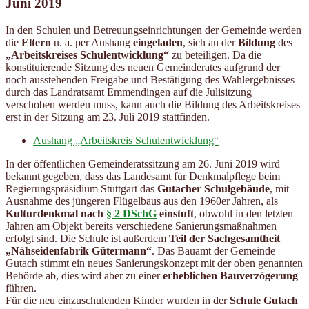
Juni 2019
In den Schulen und Betreuungseinrichtungen der Gemeinde werden
die
Eltern
u. a. per Aushang
eingeladen
, sich an der
Bildung
des
„Arbeitskreises Schulentwicklung“
zu beteiligen. Da die
konstituierende Sitzung des neuen Gemeinderates aufgrund der
noch ausstehenden Freigabe und Bestätigung des Wahlergebnisses
durch das Landratsamt Emmendingen auf die Julisitzung
verschoben werden muss, kann auch die Bildung des Arbeitskreises
erst in der Sitzung am 23. Juli 2019 stattfinden.
Aushang „Arbeitskreis Schulentwicklung“
In der öffentlichen Gemeinderatssitzung am 26. Juni 2019 wird
bekannt gegeben, dass das Landesamt für Denkmalpflege beim
Regierungspräsidium Stuttgart das
Gutacher Schulgebäude
, mit
Ausnahme des jüngeren Flügelbaus aus den 1960er Jahren, als
Kulturdenkmal nach
§ 2 DSchG
einstuft
, obwohl in den letzten
Jahren am Objekt bereits verschiedene Sanierungsmaßnahmen
erfolgt sind. Die Schule ist außerdem
Teil der Sachgesamtheit
„Nähseidenfabrik Gütermann“
. Das Bauamt der Gemeinde
Gutach stimmt ein neues Sanierungskonzept mit der oben genannten
Behörde ab, dies wird aber zu einer
erheblichen Bauverzögerung
führen.
Für die neu einzuschulenden Kinder wurden in der
Schule Gutach