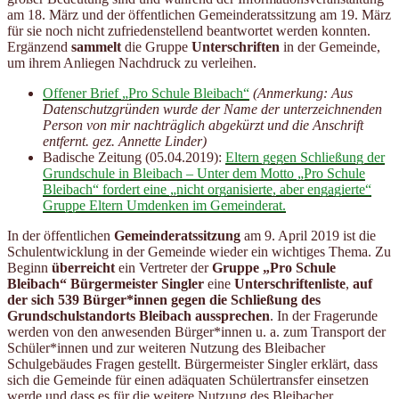
am 18. März und der öffentlichen Gemeinderatssitzung am 19. März
für sie noch nicht zufriedenstellend beantwortet werden konnten.
Ergänzend
sammelt
die Gruppe
Unterschriften
in der Gemeinde,
um ihrem Anliegen Nachdruck zu verleihen.
Offener Brief „Pro Schule Bleibach“
(Anmerkung: Aus
Datenschutzgründen wurde der Name der unterzeichnenden
Person von mir nachträglich abgekürzt und die Anschrift
entfernt. gez. Annette Linder)
Badische Zeitung (05.04.2019):
Eltern gegen Schließung der
Grundschule in Bleibach – Unter dem Motto „Pro Schule
Bleibach“ fordert eine „nicht organisierte, aber engagierte“
Gruppe Eltern Umdenken im Gemeinderat.
In der öffentlichen
Gemeinderatssitzung
am 9. April 2019 ist die
Schulentwicklung in der Gemeinde wieder ein wichtiges Thema. Zu
Beginn
überreicht
ein Vertreter der
Gruppe „Pro Schule
Bleibach“ Bürgermeister Singler
eine
Unterschriftenliste
,
auf
der sich 539 Bürger*innen gegen die Schließung des
Grundschulstandorts Bleibach aussprechen
. In der Fragerunde
werden von den anwesenden Bürger*innen u. a. zum Transport der
Schüler*innen und zur weiteren Nutzung des Bleibacher
Schulgebäudes Fragen gestellt. Bürgermeister Singler erklärt, dass
sich die Gemeinde für einen adäquaten Schülertransfer einsetzen
werde und dass es für die weitere Nutzung des Bleibacher