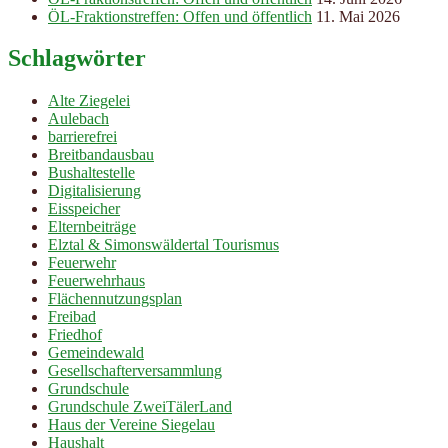
ÖL-Fraktionstreffen: Offen und öffentlich
11. Mai 2026
Schlagwörter
Alte Ziegelei
Aulebach
barrierefrei
Breitbandausbau
Bushaltestelle
Digitalisierung
Eisspeicher
Elternbeiträge
Elztal & Simonswäldertal Tourismus
Feuerwehr
Feuerwehrhaus
Flächennutzungsplan
Freibad
Friedhof
Gemeindewald
Gesellschafterversammlung
Grundschule
Grundschule ZweiTälerLand
Haus der Vereine Siegelau
Haushalt