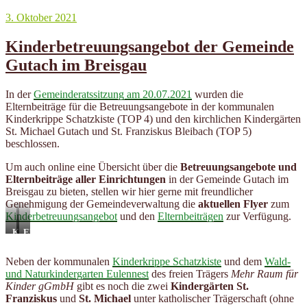
Veröffentlicht
3. Oktober 2021
am
Kinderbetreuungsangebot der Gemeinde
Gutach im Breisgau
In der
Gemeinderatssitzung am 20.07.2021
wurden die
Elternbeiträge für die Betreuungsangebote in der kommunalen
Kinderkrippe Schatzkiste (TOP 4) und den kirchlichen Kindergärten
St. Michael Gutach und St. Franziskus Bleibach (TOP 5)
beschlossen.
Um auch online eine Übersicht über die
Betreuungsangebote und
Elternbeiträge aller Einrichtungen
in der Gemeinde Gutach im
Breisgau zu bieten, stellen wir hier gerne mit freundlicher
Genehmigung der Gemeindeverwaltung die
aktuellen Flyer
zum
Kinderbetreuungsangebot
und den
Elternbeiträgen
zur Verfügung.
Kinderbetreuungsangebot
Elternbeiträge
der
Kinderbetreuungsangebot
Gemeinde
Neben der kommunalen
Kinderkrippe Schatzkiste
und dem
Wald-
Gutach
und Naturkindergarten Eulennest
des freien Trägers
Mehr Raum für
Kinder gGmbH
gibt es noch die zwei
Kindergärten St.
Franziskus
und
St. Michael
unter katholischer Trägerschaft (ohne