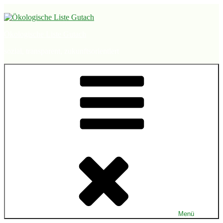
Zum
Inhalt
springen
Ökologische Liste Gutach
sozial, transparent, zukunftsorientiert
Menü