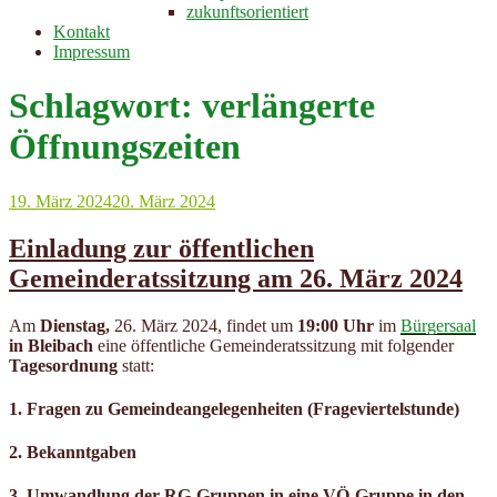
zukunftsorientiert
Kontakt
Impressum
Schlagwort:
verlängerte
Öffnungszeiten
Veröffentlicht
19. März 2024
20. März 2024
am
Einladung zur öffentlichen
Gemeinderatssitzung am 26. März 2024
Am
Dienstag,
26. März 2024, findet um
19:00 Uhr
im
Bürgersaal
in Bleibach
eine öffentliche Gemeinderatssitzung mit folgender
Tagesordnung
statt:
1. Fragen zu Gemeindeangelegenheiten (Frageviertelstunde)
2. Bekanntgaben
3. Umwandlung der RG-Gruppen in eine VÖ-Gruppe in den