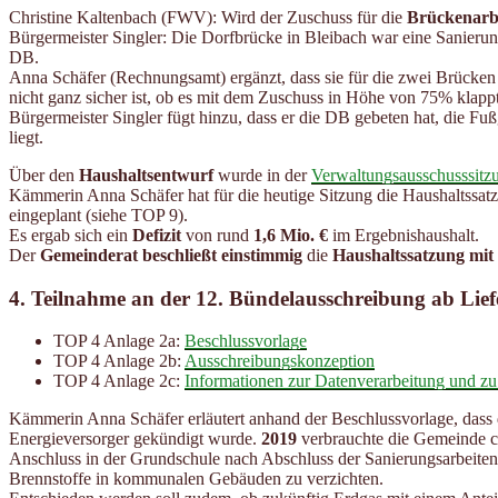
Christine Kaltenbach (FWV): Wird der Zuschuss für die
Brückenarb
Bürgermeister Singler: Die Dorfbrücke in Bleibach war eine Sanier
DB.
Anna Schäfer (Rechnungsamt) ergänzt, dass sie für die zwei Brücken 
nicht ganz sicher ist, ob es mit dem Zuschuss in Höhe von 75% klappt
Bürgermeister Singler fügt hinzu, dass er die DB gebeten hat, die F
liegt.
Über den
Haushaltsentwurf
wurde in der
Verwaltungsausschusssit
Kämmerin Anna Schäfer hat für die heutige Sitzung die Haushaltssa
eingeplant (siehe TOP 9).
Es ergab sich ein
Defizit
von rund
1,6 Mio. €
im Ergebnishaushalt.
Der
Gemeinderat beschließt einstimmig
die
Haushaltssatzung mit
4. Teilnahme an der 12. Bündelausschreibung ab Li
TOP 4 Anlage 2a:
Beschlussvorlage
TOP 4 Anlage 2b:
Ausschreibungskonzeption
TOP 4 Anlage 2c:
Informationen zur Datenverarbeitung und zu
Kämmerin Anna Schäfer erläutert anhand der Beschlussvorlage, dass 
Energieversorger gekündigt wurde.
2019
verbrauchte die Gemeinde c
Anschluss in der Grundschule nach Abschluss der Sanierungsarbeiten (
Brennstoffe in kommunalen Gebäuden zu verzichten.