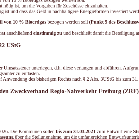
il von 10 % Bioerdgas bezogen werden soll.
 nötig ist, um die Vorgaben für Zuschüsse einzuhalten.
g ist und dass das Geld in nachhaltigere Energieformen investiert werde
il von 10 % Bioerdgas
bezogen werden soll (
Punkt 5 des Beschluss
rat
anschließend
einstimmig zu
und beschließt damit die Beteiligung 
 22 UStG
er Umsatzsteuer unterlegen, d.h. diese verlangen und abführen. Auf
sämter zu entlasten.
f Anwendung des bisherigen Rechts nach § 2 Abs. 3UStG bis zum 3
ür den Zweckverband Regio-Nahverkehr Freiburg (ZRF)
-2026. Die Kommunen sollen
bis zum 31.03.2021
zum Entwurf eine
St
fassung
über die Stellungnahme, um die umfangreichen Entwurfsunterla