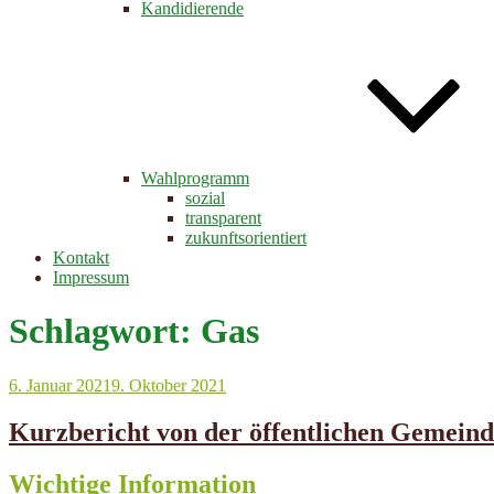
Kandidierende
Wahlprogramm
sozial
transparent
zukunftsorientiert
Kontakt
Impressum
Schlagwort:
Gas
Veröffentlicht
6. Januar 2021
9. Oktober 2021
am
Kurzbericht von der öffentlichen Gemeind
Wichtige Information