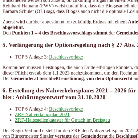
Entschieden werden soll zudem, ob zukünftig Erdgas mit einem Ante
Reinhard Hamann (FWV) weist darauf hin, dass der Biogasanteil nicht
Barbara Schuler (ÖL) sagt, dass Biogas auch nicht die optimale Lösun
Zuerst wird darüber abgestimmt, ob zukünftig Erdgas mit einem
Ante
abgelehnt
.
Den
Punkten 1 – 4 des Beschlussvorschlags stimmt
der
Gemeinde
5. Verlängerung der Optionsregelung nach § 27 Abs.
TOP 5 Anlage 3:
Beschlussvorlage
Kommunen müssen Leistungen, die auch Dritte erbringen könnten, d
dieser Pflicht erst ab dem 1.1.2023 nachzukommen, um den Rechnung
Der
Gemeinderat beschließt einstimmig
,
von dem Optionsrecht
au
6. Erstellung des Nahverkehrsplanes 2021 – 2026 f
hier: Anhörungsentwurf vom 31.10.2020
TOP 6 Anlage 4:
Beschlussvorlage
ZRF Nahverkehrsplan 2021
ZRF-Haltestellenkataster für Gutach im Breisgau
Der Regio-Verbund erstellt für den ZRF den Nahverkehrsplan 2021
von Bürgermeister Singler
vertagte
der
Gemeinderat
die
Beschluss