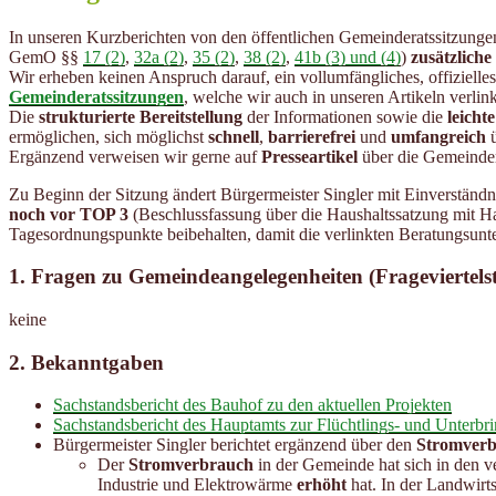
In unseren Kurzberichten von den öffentlichen Gemeinderatssitzunge
GemO §§
17 (2)
,
32a (2)
,
35 (2)
,
38 (2)
,
41b (3) und (4)
)
zusätzliche
Wir erheben keinen Anspruch darauf, ein vollumfängliches, offizielle
Gemeinderatssitzungen
, welche wir auch in unseren Artikeln verlin
Die
strukturierte Bereitstellung
der Informationen sowie die
leicht
ermöglichen, sich möglichst
schnell
,
barrierefrei
und
umfangreich
ü
Ergänzend verweisen wir gerne auf
Presseartikel
über die Gemeinder
Zu Beginn der Sitzung ändert Bürgermeister Singler mit Einverständ
noch vor TOP 3
(Beschlussfassung über die Haushaltssatzung mit H
Tagesordnungspunkte beibehalten, damit die verlinkten Beratungsunte
1. Fragen zu Gemeindeangelegenheiten (Frageviertels
keine
2. Bekanntgaben
Sachstandsbericht des Bauhof zu den aktuellen Projekten
Sachstandsbericht des Hauptamts zur Flüchtlings- und Unterbri
Bürgermeister Singler berichtet ergänzend über den
Stromverb
Der
Stromverbrauch
in der Gemeinde hat sich in den 
Industrie und Elektrowärme
erhöht
hat. In der Landwirt