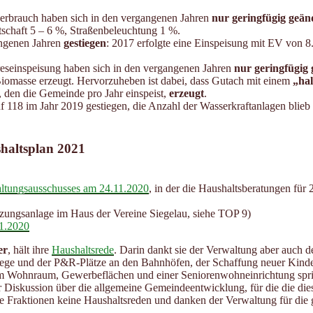
erbrauch haben sich in den vergangenen Jahren
nur geringfügig geän
tschaft 5 – 6 %, Straßenbeleuchtung 1 %.
angenen Jahren
gestiegen
: 2017 erfolgte eine Einspeisung mit EV v
reseinspeisung haben sich in den vergangenen Jahren
nur geringfügig
Biomasse erzeugt. Hervorzuheben ist dabei, dass Gutach mit einem
„hal
, den die Gemeinde pro Jahr einspeist,
erzeugt
.
 118 im Jahr 2019 gestiegen, die Anzahl der Wasserkraftanlagen blieb k
shaltsplan 2021
waltungsausschusses am 24.11.2020
, in der die Haushaltsberatungen für 
izungsanlage im Haus der Vereine Siegelau, siehe TOP 9)
11.2020
er
, hält ihre
Haushaltsrede
. Darin dankt sie der Verwaltung aber auch de
e und der P&R-Plätze an den Bahnhöfen, der Schaffung neuer Kinder
ohnraum, Gewerbeflächen und einer Seniorenwohneinrichtung spricht 
 Diskussion über die allgemeine Gemeindeentwicklung, für die die dies
Fraktionen keine Haushaltsreden und danken der Verwaltung für die ge