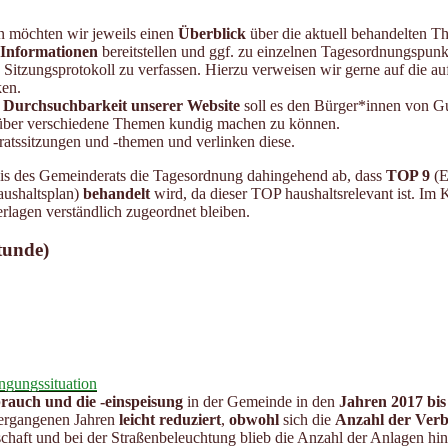
n möchten wir jeweils einen
Überblick
über die aktuell behandelten T
 Informationen
bereitstellen und ggf. zu einzelnen Tagesordnungspun
s Sitzungsprotokoll zu verfassen. Hierzu verweisen wir gerne auf die 
ken.
e Durchsuchbarkeit unserer Website
soll es den Bürger*innen von Gu
ber verschiedene Themen kundig machen zu können.
atssitzungen und -themen und verlinken diese.
nis des Gemeinderats die Tagesordnung dahingehend ab, dass
TOP 9
(E
aushaltsplan)
behandelt
wird, da dieser TOP haushaltsrelevant ist. Im 
rlagen verständlich zugeordnet bleiben.
tunde)
ngungssituation
rauch und die -einspeisung
in der Gemeinde in den
Jahren 2017 bis
vergangenen Jahren
leicht reduziert
,
obwohl
sich die
Anzahl der Verb
schaft und bei der Straßenbeleuchtung blieb die Anzahl der Anlagen