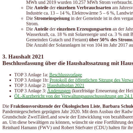
MWh und 2019 wurden 10.257 MWh Strom verbraucht.
Die
Anteile
der
einzelnen Verbrauchsarten
am Jahresv
Industrie ca. 13 – 14 %, Elektrowärme 5 – 6 %, Landwir
Die
Stromeinspeisung
in der Gemeinde ist in den verg
Strom.
Die
Anteile
der
einzelnen Erzeugungsarten
an der Jah
Wasserkraft, ca. 18 % mit Solarenergie und ca. 3 % mit 
Gemeinden Gutach und Freiamt)
über 50% des Stroms
Die Anzahl der Solaranlagen ist von 104 im Jahr 2017 auf
3. Haushalt 2021
Beschlussfassung über die Haushaltssatzung mit Hau
TOP 3 Anlage 1a:
Beschlussvorlage
TOP 3 Anlage 1b:
Protokoll der öffentlichen Sitzung des Ver
TOP 3 Anlage 2:
Haushaltsplan 2021
TOP 3 Anlage 3:
Änderungen
(kurzfristige Erneuerung der He
ÖL-Kurzbericht von der Verwaltungsausschusssitzung am 24.
Die
Fraktionsvorsitzende der Ökologischen Liste
,
Barbara Schul
Pandemiegeschehen geprägten Jahr 2020. Mit dem Ausbau der Radweg
Grundschule ZweiTälerLand sowie der Entwicklung von bezahlbarem W
an. Um diese bewältigen zu können, wünscht sie eine Fortführung der
Reinhard Hamann (FWV) und Robert Stiefvater (CDU) halten für ihre 