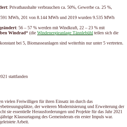
dert
: Privathaushalte verbrauchen ca. 50%, Gewerbe ca. 25 %,
on 8.591 MWh, 201 von 8.144 MWh und 2019 wurden 9.535 MWh
 geändert
: 56 – 57 % werden mit Windkraft, 22 – 23 % mit
ben Windrad“
(die
Windenergieanlage Tännlebühl
teilen sich die
onstant bei 5, Biomasseanlagen sind weiterhin nur unter 5 vertreten.
2021 stattfanden
n vielen Freiwilligen für ihren Einsatz im durch das
betreuungsplätze, der weiteren Modernisierung und Erweiterung der
sie essentielle Herausforderungen und Projekte für das Jahr 2021
jährige Klausurtagung des Gemeinderats ein erster Impuls war.
leistete Arbeit.