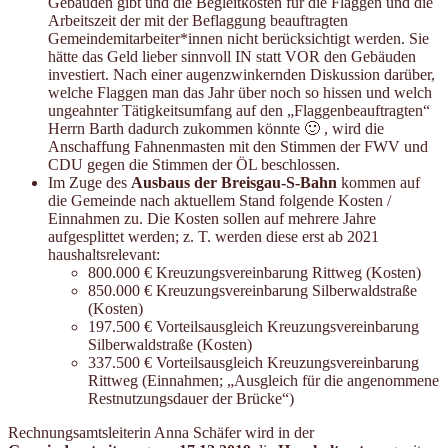
Gebäuden gibt und die Begleitkosten für die Flaggen und die
Arbeitszeit der mit der Beflaggung beauftragten
Gemeindemitarbeiter*innen nicht berücksichtigt werden. Sie
hätte das Geld lieber sinnvoll IN statt VOR den Gebäuden
investiert. Nach einer augenzwinkernden Diskussion darüber,
welche Flaggen man das Jahr über noch so hissen und welch
ungeahnter Tätigkeitsumfang auf den „Flaggenbeauftragten“
Herrn Barth dadurch zukommen könnte 🙂 , wird die
Anschaffung Fahnenmasten mit den Stimmen der FWV und
CDU gegen die Stimmen der ÖL beschlossen.
Im Zuge des
Ausbaus der
Breisgau-S-Bahn
kommen auf
die Gemeinde nach aktuellem Stand folgende Kosten /
Einnahmen zu. Die Kosten sollen auf mehrere Jahre
aufgesplittet werden; z. T. werden diese erst ab 2021
haushaltsrelevant:
800.000 € Kreuzungsvereinbarung Rittweg (Kosten)
850.000 € Kreuzungsvereinbarung Silberwaldstraße
(Kosten)
197.500 € Vorteilsausgleich Kreuzungsvereinbarung
Silberwaldstraße (Kosten)
337.500 € Vorteilsausgleich Kreuzungsvereinbarung
Rittweg (Einnahmen; „Ausgleich für die angenommene
Restnutzungsdauer der Brücke“)
Rechnungsamtsleiterin Anna Schäfer wird in der