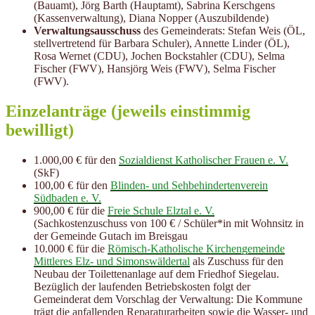
(Bauamt), Jörg Barth (Hauptamt), Sabrina Kerschgens
(Kassenverwaltung), Diana Nopper (Auszubildende)
Verwaltungsausschuss
des Gemeinderats: Stefan Weis (ÖL,
stellvertretend für Barbara Schuler), Annette Linder (ÖL),
Rosa Wernet (CDU), Jochen Bockstahler (CDU), Selma
Fischer (FWV), Hansjörg Weis (FWV), Selma Fischer
(FWV).
Einzelanträge (jeweils einstimmig
bewilligt)
1.000,00 € für den
Sozialdienst Katholischer Frauen e. V.
(SkF)
100,00 € für den
Blinden- und Sehbehindertenverein
Südbaden e. V.
900,00 € für die
Freie Schule Elztal e. V.
(Sachkostenzuschuss von 100 € / Schüler*in mit Wohnsitz in
der Gemeinde Gutach im Breisgau
10.000 € für die
Römisch-Katholische Kirchengemeinde
Mittleres Elz- und Simonswäldertal
als Zuschuss für den
Neubau der Toilettenanlage auf dem Friedhof Siegelau.
Bezüglich der laufenden Betriebskosten folgt der
Gemeinderat dem Vorschlag der Verwaltung: Die Kommune
trägt die anfallenden Reparaturarbeiten sowie die Wasser- und