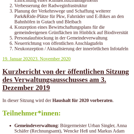
Einrichtung eines Klimaschutzmanagements
Verbesserung der Radweginfrastruktur
Planung der Verkehrswege und Schaffung weiterer
Park&Ride-Plätze für Pkw, Fahrräder und E-Bikes an den
Bahnhöfen in Gutach und Bleibach
Konzeption eines Bewirtschaftungsplans für die
gemeindeeigenen Grünflächen im Hinblick auf Biodiversität
Personalaufstockung in der Gemeindeverwaltung
Neuerrichtung von öffentlichen Anschlagtafeln
Neukonzeption / Aktualisierung der innerörtlichen Infotafeln
Veröffentlicht
19. Januar 2020
23. November 2020
am
Kurzbericht von der öffentlichen Sitzung
des Verwaltungsausschusses am 3.
Dezember 2019
In dieser Sitzung wird der
Haushalt für 2020 vorberaten
.
Teilnehmer*innen:
Gemeindeverwaltung
: Bürgermeister Urban Singler, Anna
Schäfer (Rechnungsamt), Wencke Heß und Markus Adam