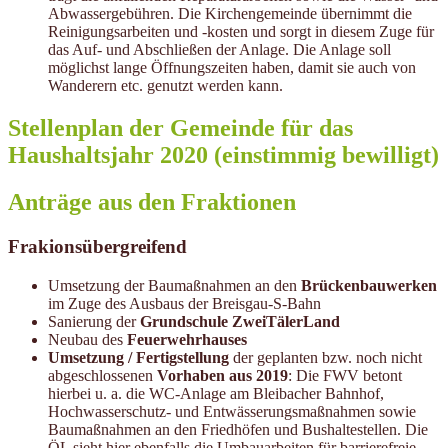
Abwassergebühren. Die Kirchengemeinde übernimmt die
Reinigungsarbeiten und -kosten und sorgt in diesem Zuge für
das Auf- und Abschließen der Anlage. Die Anlage soll
möglichst lange Öffnungszeiten haben, damit sie auch von
Wanderern etc. genutzt werden kann.
Stellenplan der Gemeinde für das
Haushaltsjahr 2020 (einstimmig bewilligt)
Anträge aus den Fraktionen
Frakionsübergreifend
Umsetzung der Baumaßnahmen an den
Brückenbauwerken
im Zuge des Ausbaus der Breisgau-S-Bahn
Sanierung der
Grundschule ZweiTälerLand
Neubau des
Feuerwehrhauses
Umsetzung / Fertigstellung
der geplanten bzw. noch nicht
abgeschlossenen
Vorhaben aus 2019
: Die FWV betont
hierbei u. a. die WC-Anlage am Bleibacher Bahnhof,
Hochwasserschutz- und Entwässerungsmaßnahmen sowie
Baumaßnahmen an den Friedhöfen und Bushaltestellen. Die
ÖL sieht hier ebenfalls die Umbauarbeiten für barrierefreie