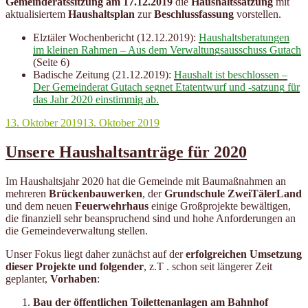
Gemeinderatssitzung am 17.12.2019
die
Haushaltssatzung
mit
aktualisiertem
Haushaltsplan
zur
Beschlussfassung
vorstellen.
Elztäler Wochenbericht (12.12.2019):
Haushaltsberatungen
im kleinen Rahmen – Aus dem Verwaltungsausschuss Gutach
(Seite 6)
Badische Zeitung (21.12.2019):
Haushalt ist beschlossen –
Der Gemeinderat Gutach segnet Etatentwurf und -satzung für
das Jahr 2020 einstimmig ab.
Veröffentlicht
13. Oktober 2019
13. Oktober 2019
am
Unsere Haushaltsanträge für 2020
Im Haushaltsjahr 2020 hat die Gemeinde mit Baumaßnahmen an
mehreren
Brückenbau­werken
, der
Grundschule ZweiTälerLand
und dem neuen
Feuerwehrhaus
einige Groß­projekte bewältigen,
die finanziell sehr beanspruchend sind und hohe Anforderungen an
die Gemeindeverwaltung stellen.
Unser Fokus liegt daher zunächst auf der
erfolgreichen Umsetzung
dieser Projekte und folgen­der
, z.T . schon seit längerer Zeit
geplanter,
Vorhaben
:
Bau der öffentlichen Toilettenanlagen am Bahnhof