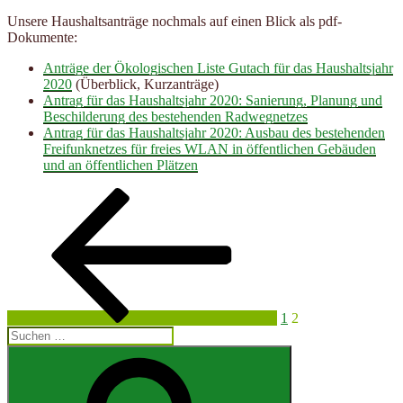
Unsere Haushaltsanträge nochmals auf einen Blick als pdf-
Dokumente:
Anträge der Ökologischen Liste Gutach für das Haushaltsjahr
2020
(Überblick, Kurzanträge)
Antrag für das Haushaltsjahr 2020: Sanierung, Planung und
Beschilderung des bestehenden Radwegnetzes
Antrag für das Haushaltsjahr 2020: Ausbau des bestehenden
Freifunknetzes für freies WLAN in öffentlichen Gebäuden
und an öffentlichen Plätzen
Seitennummerierung
Vorherige
Seite
Seite
Seite
der
Beiträge
1
2
Suchen
nach:
Suchen