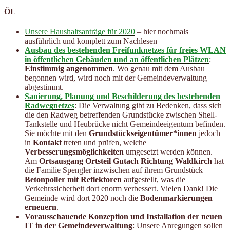
ÖL
Unsere Haushaltsanträge für 2020
– hier nochmals
ausführlich und komplett zum Nachlesen
Ausbau des bestehenden Freifunknetzes für freies WLAN
in öffentlichen Ge­bäuden und an öffentlichen Plätzen
:
Einstimmig angenommen
. Wo genau mit dem Ausbau
begonnen wird, wird noch mit der Gemeindeverwaltung
abgestimmt.
Sanierung, Planung und Beschilderung des bestehenden
Radwegnetzes
: Die Verwaltung gibt zu Bedenken, dass sich
die den Radweg betreffenden Grundstücke zwischen Shell-
Tankstelle und Heubrücke nicht Gemeindeeigentum befinden.
Sie möchte mit den
Grundstückseigentümer*innen
jedoch
in
Kontakt
treten und prüfen, welche
Verbesserungsmöglichkeiten
umgesetzt werden können.
Am
Ortsausgang Ortsteil Gutach Richtung Waldkirch
hat
die Familie Spengler inzwischen auf ihrem Grundstück
Betonpoller mit Reflektoren
aufgestellt, was die
Verkehrssicherheit dort enorm verbessert. Vielen Dank! Die
Gemeinde wird dort 2020 noch die
Bodenmarkierungen
erneuern
.
Vorausschauende Konzeption und Installation der neuen
IT in der Gemeinde­verwaltung
: Unsere Anregungen sollen