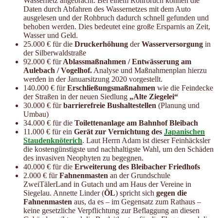
Wassernetz angebracht. Bei einem Rohrbruch können die
Daten durch Abfahren des Wassernetzes mit dem Auto
ausgelesen und der Rohbruch dadurch schnell gefunden und
behoben werden. Dies bedeutet eine große Ersparnis an Zeit,
Wasser und Geld.
25.000 € für die
Druckerhöhung
der
Wasserversorgung
in
der Silberwaldstraße
92.000 € für
Ablassmaßnahmen / Entwässerung am
Aulebach / Vogelhof.
Analyse und Maßnahmenplan hierzu
werden in der Januarsitzung 2020 vorgestellt.
140.000 € für
Erschließungsmaßnahmen
wie die Feindecke
der Straßen in der neuen Siedlung
„Alte Ziegelei“
30.000 € für
barrierefreie Bushaltestellen
(Planung und
Umbau)
34.000 € für die
Toilettenanlage am Bahnhof Bleibach
11.000 € für ein
Gerät zur Vernichtung des
Japanischen
Staudenknöterich
. Laut Herrn Adam ist dieser Feinhäcksler
die kostengünstigste und nachhaltigste Wahl, um den Schäden
des invasiven Neophyten zu begegnen.
40.000 € für die
Erweiterung des Bleibacher Friedhofs
2.000 € für
Fahnenmasten
an der Grundschule
ZweiTälerLand in Gutach und am Haus der Vereine in
Siegelau. Annette Linder (
ÖL
) spricht sich
gegen die
Fahnenmasten
aus, da es – im Gegensatz zum Rathaus –
keine gesetzliche Verpflichtung zur Beflaggung an diesen