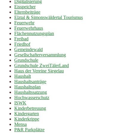
Digitalisierung
Eisspeicher
Elternbeiträge
Elztal & Simonswäldertal Tourismus
Feuerwehr
Feuerwehrhaus
Flächennutzungsplan
Freibad
Friedhof
Gemeindewald
Gesellschafterversammlung
Grundschule
Grundschule ZweiTälerLand
Haus der Vereine Siegelau
Haushalt
Haushaltsanträge
Haushaltsplan
Haushaltssatzung
Hochwasserschutz
ISWK
Kinderbetreuung
Kindergarten
Kinderkrippe
Mensa
P&R Parkplätze