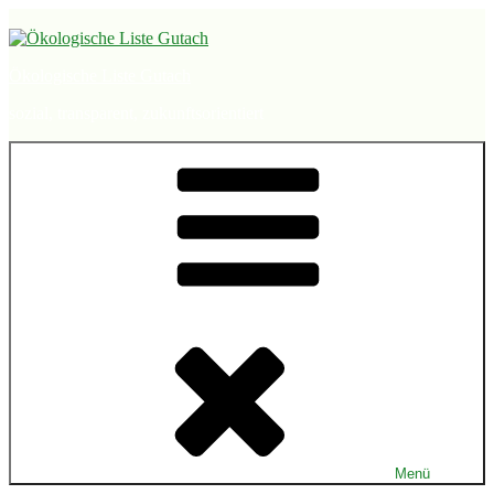
Zum
Inhalt
springen
Ökologische Liste Gutach
sozial, transparent, zukunftsorientiert
Menü