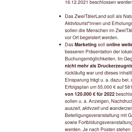
16.12.2021 beschlossen werden 
Das ZweiTälerLand soll als Nat
Aktivtourist*innen und Erholung
sollen die Menschen im ZweiTäl
vor Ort begeistert werden.
Das
Marketing
soll
online weit
besseren Präsentation der loka
Buchungsmöglichkeiten. Im Ge
nicht mehr als Druckerzeugni
rückläufig war und dieses inhaltl
Einsparung trägt u. a. dazu be
Erfolgsplan um 55.000 € auf 581
von 120.000 € für 2022
beschlo
sollen u. a. Anzeigen, Nachdruc
auszeit
,
aktivzeit
und
wanderzei
Beteiligungsveranstaltung mit
sowie Fortbildungsveranstaltung
werden. Je nach Posten stehen h