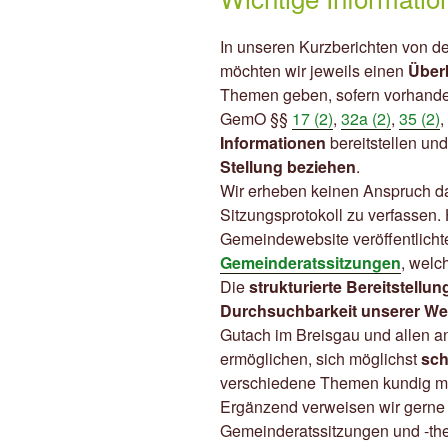
In unseren Kurzberichten von d
möchten wir jeweils einen
Über
Themen geben, sofern vorhanden
GemO §§
17 (2)
,
32a (2)
,
35 (2)
,
Informationen
bereitstellen un
Stellung beziehen
.
Wir erheben keinen Anspruch dara
Sitzungsprotokoll zu verfassen. 
Gemeindewebsite veröffentlich
Gemeinderatssitzungen
, welc
Die
strukturierte Bereitstellun
Durchsuchbarkeit unserer We
Gutach im Breisgau und allen a
ermöglichen, sich möglichst
sch
verschiedene Themen kundig m
Ergänzend verweisen wir gerne
Gemeinderatssitzungen und -the