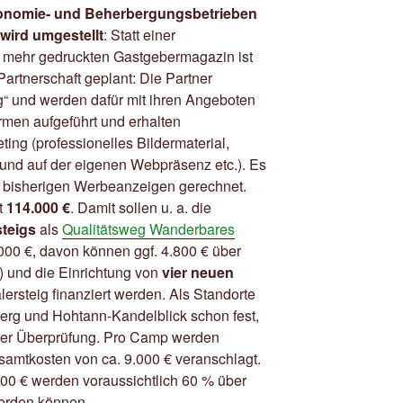
ronomie- und Beherbergungsbetrieben
wird umgestellt
: Statt einer
 mehr gedruckten Gastgebermagazin ist
Partnerschaft geplant: Die Partner
g“ und werden dafür mit ihren Angeboten
rmen aufgeführt und erhalten
ing (professionelles Bildermaterial,
 und auf der eigenen Webpräsenz etc.). Es
n bisherigen Werbeanzeigen gerechnet.
t
114.000 €
. Damit sollen u. a. die
steigs
als
Qualitätsweg Wanderbares
00 €, davon können ggf. 4.800 € über
 und die Einrichtung von
vier neuen
ersteig finanziert werden. Als Standorte
berg und Hohtann-Kandelblick schon fest,
 der Überprüfung. Pro Camp werden
samtkosten von ca. 9.000 € veranschlagt.
00 € werden voraussichtlich 60 % über
werden können.