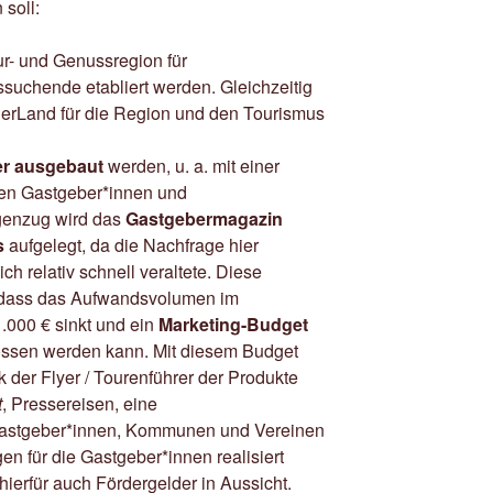
soll:
ur- und Genussregion für
ssuchende etabliert werden. Gleichzeitig
erLand für die Region und den Tourismus
er ausgebaut
werden, u. a. mit einer
len Gastgeber*innen und
genzug wird das
Gastgebermagazin
s
aufgelegt, da die Nachfrage hier
ich relativ schnell veraltete. Diese
i, dass das Aufwandsvolumen im
.000 € sinkt und ein
Marketing-Budget
ssen werden kann. Mit diesem Budget
k der Flyer / Tourenführer der Produkte
t
, Pressereisen, eine
 Gastgeber*innen, Kommunen und Vereinen
en für die Gastgeber*innen realisiert
ierfür auch Fördergelder in Aussicht.