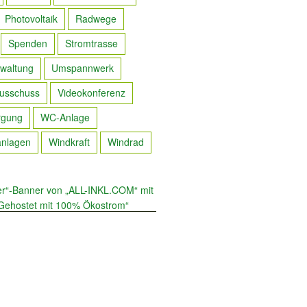
Photovoltaik
Radwege
Spenden
Stromtrasse
waltung
Umspannwerk
usschuss
Videokonferenz
rgung
WC-Anlage
anlagen
Windkraft
Windrad