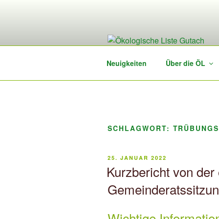
Zum
Inhalt
springen
Neuigkeiten
Über die ÖL
SCHLAGWORT:
TRÜBUNG
VERÖFFENTLICHT
25. JANUAR 2022
AM
Kurzbericht von der 
Gemeinderatssitzu
Wichtige Informatio