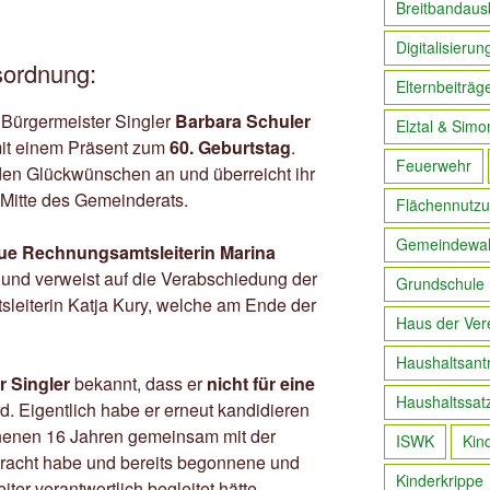
Breitbandaus
Digitalisierun
esordnung:
Elternbeiträg
t Bürgermeister Singler
Barbara Schuler
Elztal & Simo
it einem Präsent zum
60. Geburtstag
.
Feuerwehr
 den Glückwünschen an und überreicht ihr
 Mitte des Gemeinderats.
Flächennutzu
Gemeindewa
ue Rechnungsamtsleiterin Marina
und verweist auf die Verabschiedung der
Grundschule
sleiterin Katja Kury, welche am Ende der
Haus der Ver
Haushaltsant
r Singler
bekannt, dass er
nicht für eine
Haushaltssat
rd. Eigentlich habe er erneut kandidieren
enenen 16 Jahren gemeinsam mit der
ISWK
Kin
racht habe und bereits begonnene und
Kinderkrippe
ter verantwortlich begleitet hätte.