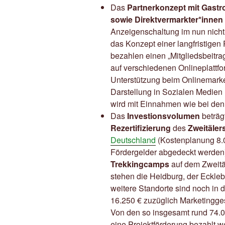
Das
Partnerkonzept mit Gast
sowie Direktvermarkter*innen 
Anzeigenschaltung im nun nicht
das Konzept einer langfristigen 
bezahlen einen „Mitgliedsbeitra
auf verschiedenen Onlineplattfo
Unterstützung beim Onlinemarket
Darstellung in Sozialen Medien
wird mit Einnahmen wie bei de
Das
Investionsvolumen
beträg
Rezertifizierung
des
Zweitäler
Deutschland
(Kostenplanung 8.0
Fördergelder abgedeckt werden)
Trekkingcamps
auf dem Zweitäl
stehen die Heidburg, der Eckle
weitere Standorte sind noch in
16.250 € zuzüglich Marketingge
Von den so insgesamt rund 74.0
eine Projektförderung bezahlt 