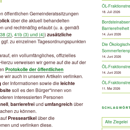
ÖL-Fraktionstre
18. Juli 2026
en öffentlichen Gemeinderatssitzungen
blick
über die aktuell behandelten
Bordsteinabsen
 und rechtmäßig erlaubt (u. a. gemäß
Barrierefreiheit
38 (2)
,
41b (3) und (4)
)
zusätzliche
14. Juni 2026
d ggf. zu einzelnen Tagesordnungspunkten
Die Ökologische
Sommerferien
uf, ein vollumfängliches, offizielles
14. Juni 2026
Hierzu verweisen wir gerne auf die auf der
ÖL-Fraktionstre
ten
Protokolle der öffentlichen
14. Juni 2026
he wir auch in unseren Artikeln verlinken.
ÖL-Fraktionstre
g
der Informationen sowie die
leichte
11. Mai 2026
bsite
soll es den Bürger*innen von
nderen interessierten Personen
nell
,
barrierefrei
und
umfangreich
über
SCHLAGWÖR
achen zu können.
 auf
Presseartikel
über die
Alte Ziegelei
men und verlinken diese.