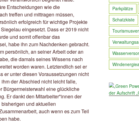
äre Entscheidungen wie die
Parkplätze
ach treffen und mittragen müssen,
Schatzkiste
önlich erfolgreich für wichtige Projekte
iegelau eingesetzt. Dass er 2019 nicht
Tourismusver
urde und somit offenbar das
Verwaltungsa
ei, habe ihn zum Nachdenken gebracht.
hm persönlich, an seiner Arbeit oder an
Wasserverso
habe, die damals seines Wissens nach
Windenergie
reitet worden waren. Letztendlich sei er
 er unter diesen Voraussetzungen nicht
hm der Abschied nicht leicht falle,
r Bürgermeisterwahl eine glückliche
. Er dankt den Mitarbeiter*innen der
bisherigen und aktuellen
 Zusammenarbeit, auch wenn es zum Teil
ben habe.