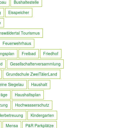
bau
Bushaltestelle
g
Eisspeicher
e
nswäldertal Tourismus
Feuerwehrhaus
ngsplan
Freibad
Friedhof
ld
Gesellschafterversammlung
Grundschule ZweiTälerLand
eine Siegelau
Haushalt
räge
Haushaltsplan
zung
Hochwasserschutz
derbetreuung
Kindergarten
Mensa
P&R Parkplätze