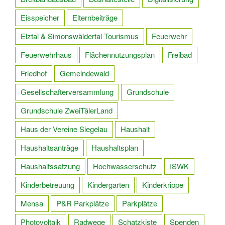
Eisspeicher
Elternbeiträge
Elztal & Simonswäldertal Tourismus
Feuerwehr
Feuerwehrhaus
Flächennutzungsplan
Freibad
Friedhof
Gemeindewald
Gesellschafterversammlung
Grundschule
Grundschule ZweiTälerLand
Haus der Vereine Siegelau
Haushalt
Haushaltsanträge
Haushaltsplan
Haushaltssatzung
Hochwasserschutz
ISWK
Kinderbetreuung
Kindergarten
Kinderkrippe
Mensa
P&R Parkplätze
Parkplätze
Photovoltaik
Radwege
Schatzkiste
Spenden