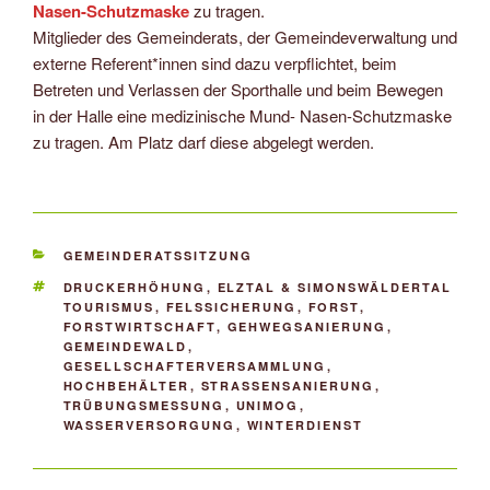
Nasen-Schutzmaske
zu tragen.
Mitglieder des Gemeinderats, der Gemeindeverwaltung und
externe Referent*innen sind dazu verpflichtet, beim
Betreten und Verlassen der Sporthalle und beim Bewegen
in der Halle eine medizinische Mund- Nasen-Schutzmaske
zu tragen. Am Platz darf diese abgelegt werden.
KATEGORIEN
GEMEINDERATSSITZUNG
SCHLAGWÖRTER
DRUCKERHÖHUNG
,
ELZTAL & SIMONSWÄLDERTAL
TOURISMUS
,
FELSSICHERUNG
,
FORST
,
FORSTWIRTSCHAFT
,
GEHWEGSANIERUNG
,
GEMEINDEWALD
,
GESELLSCHAFTERVERSAMMLUNG
,
HOCHBEHÄLTER
,
STRASSENSANIERUNG
,
TRÜBUNGSMESSUNG
,
UNIMOG
,
WASSERVERSORGUNG
,
WINTERDIENST