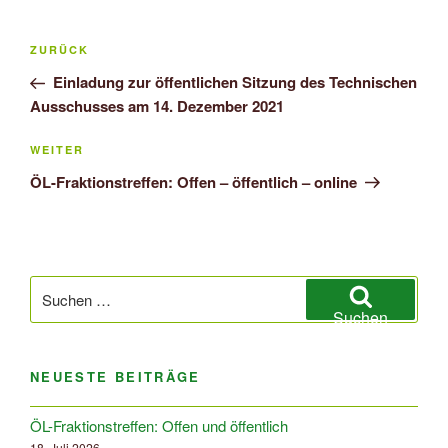
Beitragsnavigation
Vorheriger
ZURÜCK
Beitrag
Einladung zur öffentlichen Sitzung des Technischen
Ausschusses am 14. Dezember 2021
Nächster
WEITER
Beitrag
ÖL-Fraktionstreffen: Offen – öffentlich – online
Suchen
nach:
Suchen
NEUESTE BEITRÄGE
ÖL-Fraktionstreffen: Offen und öffentlich
18. Juli 2026