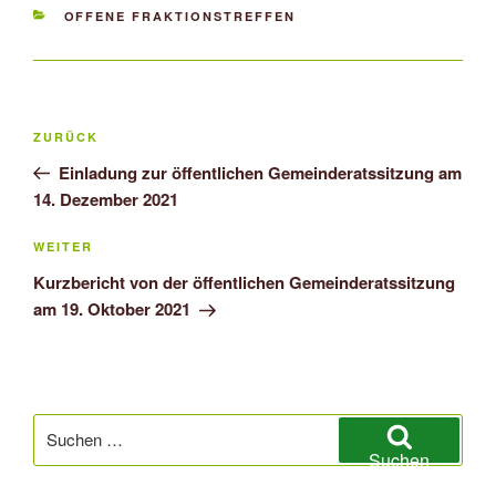
KATEGORIEN
OFFENE FRAKTIONSTREFFEN
Beitragsnavigation
Vorheriger
ZURÜCK
Beitrag
Einladung zur öffentlichen Gemeinderatssitzung am
14. Dezember 2021
Nächster
WEITER
Beitrag
Kurzbericht von der öffentlichen Gemeinderatssitzung
am 19. Oktober 2021
Suchen
nach:
Suchen