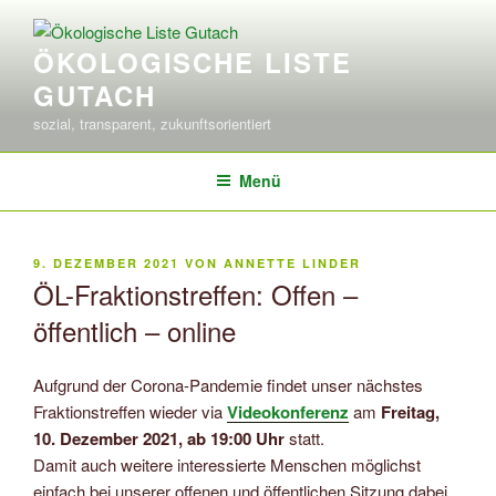
Zum
Inhalt
ÖKOLOGISCHE LISTE
springen
GUTACH
sozial, transparent, zukunftsorientiert
Menü
VERÖFFENTLICHT
9. DEZEMBER 2021
VON
ANNETTE LINDER
AM
ÖL-Fraktionstreffen: Offen –
öffentlich – online
Aufgrund der Corona-Pandemie findet unser nächstes
Fraktionstreffen wieder via
Videokonferenz
am
Freitag,
10. Dezember 2021, ab 19:00 Uhr
statt.
Damit auch weitere interessierte Menschen möglichst
einfach bei unserer offenen und öffentlichen Sitzung dabei