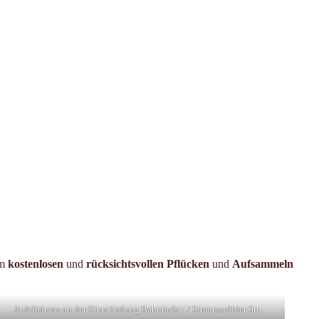
um
kostenlosen
und
rücksichtsvollen Pflücken
und
Aufsammeln
Apfelbäume an der Einmündung Bahnhofstr. / Simonswälder Str.