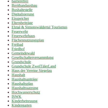
barrierefrei
Breitbandausbau
Bushaltestelle
Digitalisierung
Eisspeicher
Elternbeiträge
Elztal & Simonswäldertal Tourismus
Feuerwehr
Feuerwehrhaus
Flächennutzungsplan
Freibad
Friedhof
Gemeindewald
Gesellschafterversammlung
Grundschule
Grundschule ZweiTälerLand
Haus der Vereine Siegelau
Haushalt
Haushaltsanträge
Haushaltsplan
Haushaltssatzung
Hochwasserschutz
ISWK
Kinderbetreuung
Kindergarten