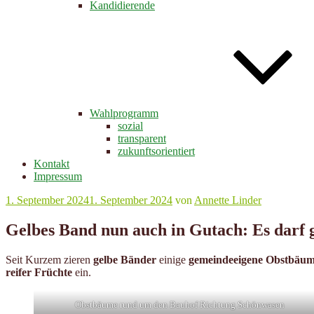
Kandidierende
Wahlprogramm
sozial
transparent
zukunftsorientiert
Kontakt
Impressum
Veröffentlicht
1. September 2024
1. September 2024
von
Annette Linder
am
Gelbes Band nun auch in Gutach: Es darf 
Seit Kurzem zieren
gelbe Bänder
einige
gemeindeeigene Obstbäu
reifer Früchte
ein.
Obstbäume rund um den Bauhof Richtung Schönwasen