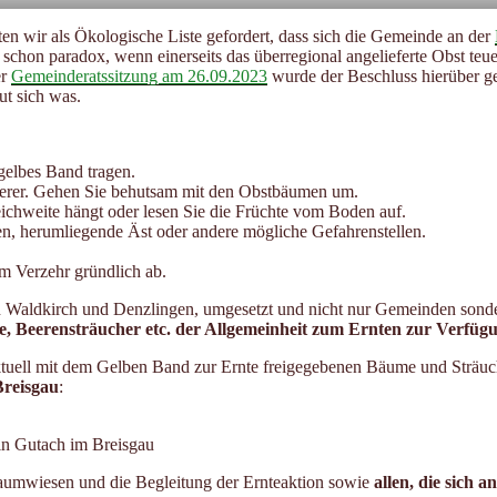
ten wir als Ökologische Liste gefordert, dass sich die Gemeinde an der
 schon paradox, wenn einerseits das überregional angelieferte Obst te
er
Gemeinderatssitzung am 26.09.2023
wurde der Beschluss hierüber ge
t sich was.
gelbes Band tragen.
erer. Gehen Sie behutsam mit den Obstbäumen um.
eichweite hängt oder lesen Sie die Früchte vom Boden auf.
n, herumliegende Äst oder andere mögliche Gefahrenstellen.
em Verzehr gründlich ab.
 in Waldkirch und Denzlingen, umgesetzt und nicht nur Gemeinden son
, Beerensträucher etc. der Allgemeinheit zum Ernten zur Verfügu
e aktuell mit dem Gelben Band zur Ernte freigegebenen Bäume und Sträuc
Breisgau
:
in Gutach im Breisgau
baumwiesen und die Begleitung der Ernteaktion sowie
allen, die sich 