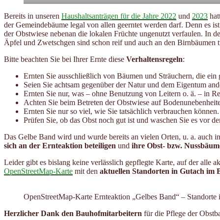
Bereits in unseren
Haushaltsanträgen für die Jahre 2022
und
2023
hat
der Gemeindebäume legal von allen geerntet werden darf. Denn es ist
der Obstwiese nebenan die lokalen Früchte ungenutzt verfaulen. In d
Äpfel und Zwetschgen sind schon reif und auch an den Birnbäumen tu
Bitte beachten Sie bei Ihrer Ernte diese
Verhaltensregeln
:
Ernten Sie ausschließlich von Bäumen und Sträuchern, die ein 
Seien Sie achtsam gegenüber der Natur und dem Eigentum and
Ernten Sie nur, was – ohne Benutzung von Leitern o. ä. – in R
Achten Sie beim Betreten der Obstwiese auf Bodenunebenheite
Ernten Sie nur so viel, wie Sie tatsächlich verbrauchen können.
Prüfen Sie, ob das Obst noch gut ist und waschen Sie es vor d
Das Gelbe Band wird und wurde bereits an vielen Orten, u. a. auch
sich an der Ernteaktion beteiligen
und
ihre Obst- bzw. Nussbäume
Leider gibt es bislang keine verlässlich gepflegte Karte, auf der all
OpenStreetMap-Karte
mit den
aktuellen Standorten in Gutach im 
OpenStreetMap-Karte Ernteaktion „Gelbes Band“ – Standorte 
Herzlicher Dank den Bauhofmitarbeitern
für die Pflege der Obst