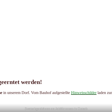
geerntet werden!
me
in unserem Dorf. Vom Bauhof aufgestellte
Hinweisschilder
laden z
Zwetschgenbäume am Johlibrunnen in Gutach