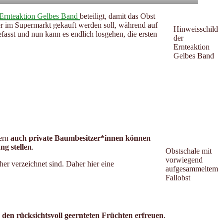
Ernteaktion Gelbes Band
beteiligt, damit das Obst
uer im Supermarkt gekauft werden soll, während auf
Hinweisschild
fasst und nun kann es endlich losgehen, die ersten
der
Ernteaktion
Gelbes Band
dern
auch private Baumbesitzer*innen können
ng stellen
.
Obstschale mit
vorwiegend
her verzeichnet sind. Daher hier eine
aufgesammeltem
Fallobst
an den rücksichtsvoll geernteten Früchten erfreuen
.