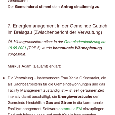
vereinbaren.
Der
Gemeinderat stimmt
dem
Antrag einstimmig zu
.
7. Energiemanagement in der Gemeinde Gutach
im Breisgau (Zwischenbericht der Verwaltung)
ÖL-Hintergrundinformation: In der
Gemeinderatssitzung am
18.05.2021
(TOP 5) wurde
kommunale Wärmeplanung
vorgestellt.
Markus Adam (Bauamt) erklärt:
Die Verwaltung – insbesondere Frau Xenia Grünemaier, die
als Sachbearbeiterin für die Gemeindewohnungen und das
Facility Management zuständig ist – ist seit geraumer Zeit
intensiv damit beschäftigt, die
Energieverbräuche
der
Gemeinde hinsichtlich
Gas
und
Strom
in die kommunale
Facilitymanagement-Software
communalFM
einzupflegen.
Dadurch können nach und nach für alle kommunalen