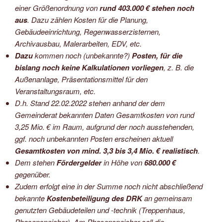
einer Größenordnung von
rund 403.000 € stehen noch
aus
. Dazu zählen Kosten für die Planung,
Gebäudeeinrichtung, Regenwasserzisternen,
Archivausbau, Malerarbeiten, EDV, etc.
Dazu
kommen noch (unbekannte?)
Posten, für die
bislang noch keine Kalkulationen vorliegen
, z. B. die
Außenanlage, Präsentationsmittel für den
Veranstaltungsraum, etc.
D.h. Stand 22.02.2022 stehen anhand der dem
Gemeinderat bekannten Daten Gesamtkosten von rund
3,25 Mio. € im Raum, aufgrund der noch ausstehenden,
ggf. noch unbekannten Posten erscheinen aktuell
Gesamtkosten von mind. 3,3 bis 3,4 Mio. € realistisch
.
Dem stehen
Fördergelder
in Höhe von
680.000 €
gegenüber.
Zudem erfolgt eine in der Summe noch nicht abschließend
bekannte
Kostenbeteiligung des DRK
an gemeinsam
genutzten Gebäudeteilen und -technik (Treppenhaus,
Phasenspeicher). Am Phasenspeicher soll die