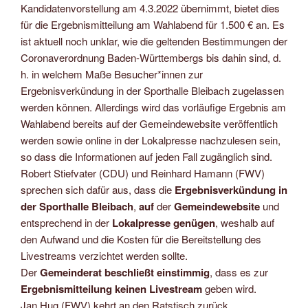
Kandidatenvorstellung am 4.3.2022 übernimmt, bietet dies
für die Ergebnismitteilung am Wahlabend für 1.500 € an. Es
ist aktuell noch unklar, wie die geltenden Bestimmungen der
Coronaverordnung Baden-Württembergs bis dahin sind, d.
h. in welchem Maße Besucher*innen zur
Ergebnisverkündung in der Sporthalle Bleibach zugelassen
werden können. Allerdings wird das vorläufige Ergebnis am
Wahlabend bereits auf der Gemeindewebsite veröffentlich
werden sowie online in der Lokalpresse nachzulesen sein,
so dass die Informationen auf jeden Fall zugänglich sind.
Robert Stiefvater (CDU) und Reinhard Hamann (FWV)
sprechen sich dafür aus, dass die
Ergebnisverkündung in
der Sporthalle Bleibach
,
auf
der
Gemeindewebsite
und
entsprechend in der
Lokalpresse genügen
, weshalb auf
den Aufwand und die Kosten für die Bereitstellung des
Livestreams verzichtet werden sollte.
Der
Gemeinderat beschließt einstimmig
, dass es zur
Ergebnismitteilung keinen Livestream
geben wird.
Jan Hug (FWV) kehrt an den Ratstisch zurück.