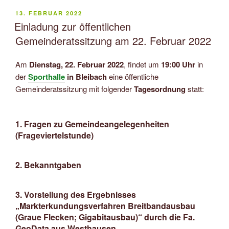
VERÖFFENTLICHT
13. FEBRUAR 2022
AM
Einladung zur öffentlichen
Gemeinderatssitzung am 22. Februar 2022
Am
Dienstag, 22. Februar 2022
, findet um
19:00 Uhr
in
der
Sporthalle
in Bleibach
eine öffentliche
Gemeinderatssitzung mit folgender
Tagesordnung
statt:
1. Fragen zu Gemeindeangelegenheiten
(Frageviertelstunde)
2. Bekanntgaben
3. Vorstellung des Ergebnisses
„Markterkundungsverfahren Breitbandausbau
(Graue Flecken; Gigabitausbau)“ durch die Fa.
GeoData aus Westhausen