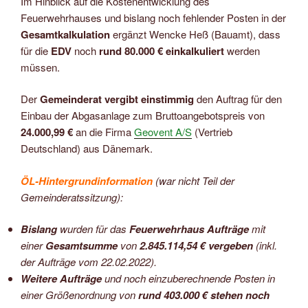
Im Hinblick auf die Kostenentwicklung des
Feuerwehrhauses und bislang noch fehlender Posten in der
Gesamtkalkulation
ergänzt Wencke Heß (Bauamt), dass
für die
EDV
noch
rund 80.000 € einkalkuliert
werden
müssen.
Der
Gemeinderat vergibt einstimmig
den Auftrag für den
Einbau der Abgasanlage zum Bruttoangebotspreis von
24.000,99 €
an die Firma
Geovent A/S
(Vertrieb
Deutschland) aus Dänemark.
ÖL-Hintergrundinformation
(war nicht Teil der
Gemeinderatssitzung):
Bislang
wurden für das
Feuerwehrhaus Aufträge
mit
einer
Gesamtsumme
von
2.845.114,54 € vergeben
(inkl.
der Aufträge vom 22.02.2022).
Weitere Aufträge
und noch einzuberechnende Posten in
einer Größenordnung von
rund 403.000 € stehen noch