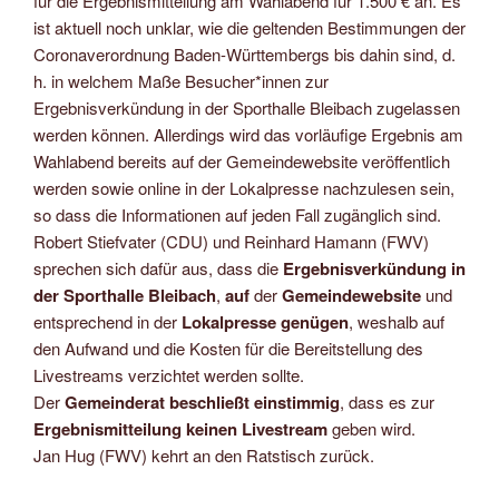
für die Ergebnismitteilung am Wahlabend für 1.500 € an. Es
ist aktuell noch unklar, wie die geltenden Bestimmungen der
Coronaverordnung Baden-Württembergs bis dahin sind, d.
h. in welchem Maße Besucher*innen zur
Ergebnisverkündung in der Sporthalle Bleibach zugelassen
werden können. Allerdings wird das vorläufige Ergebnis am
Wahlabend bereits auf der Gemeindewebsite veröffentlich
werden sowie online in der Lokalpresse nachzulesen sein,
so dass die Informationen auf jeden Fall zugänglich sind.
Robert Stiefvater (CDU) und Reinhard Hamann (FWV)
sprechen sich dafür aus, dass die
Ergebnisverkündung in
der Sporthalle Bleibach
,
auf
der
Gemeindewebsite
und
entsprechend in der
Lokalpresse genügen
, weshalb auf
den Aufwand und die Kosten für die Bereitstellung des
Livestreams verzichtet werden sollte.
Der
Gemeinderat beschließt einstimmig
, dass es zur
Ergebnismitteilung keinen Livestream
geben wird.
Jan Hug (FWV) kehrt an den Ratstisch zurück.