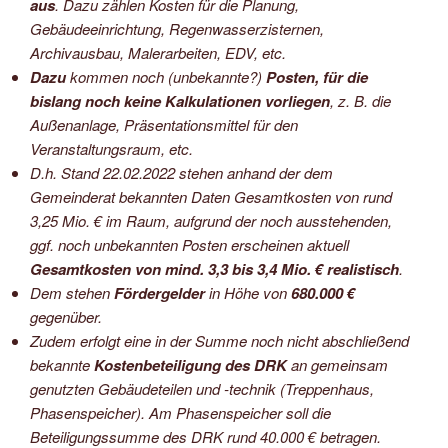
aus
. Dazu zählen Kosten für die Planung,
Gebäudeeinrichtung, Regenwasserzisternen,
Archivausbau, Malerarbeiten, EDV, etc.
Dazu
kommen noch (unbekannte?)
Posten, für die
bislang noch keine Kalkulationen vorliegen
, z. B. die
Außenanlage, Präsentationsmittel für den
Veranstaltungsraum, etc.
D.h. Stand 22.02.2022 stehen anhand der dem
Gemeinderat bekannten Daten Gesamtkosten von rund
3,25 Mio. € im Raum, aufgrund der noch ausstehenden,
ggf. noch unbekannten Posten erscheinen aktuell
Gesamtkosten von mind. 3,3 bis 3,4 Mio. € realistisch
.
Dem stehen
Fördergelder
in Höhe von
680.000 €
gegenüber.
Zudem erfolgt eine in der Summe noch nicht abschließend
bekannte
Kostenbeteiligung des DRK
an gemeinsam
genutzten Gebäudeteilen und -technik (Treppenhaus,
Phasenspeicher). Am Phasenspeicher soll die
Beteiligungssumme des DRK rund 40.000 € betragen.