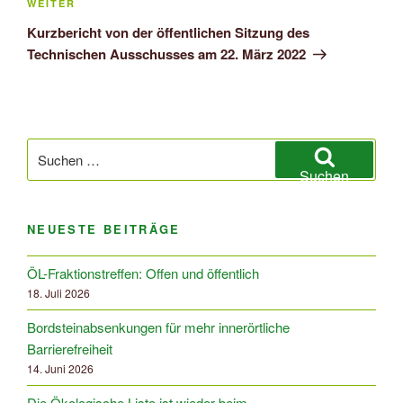
Nächster
WEITER
Beitrag
Kurzbericht von der öffentlichen Sitzung des
Technischen Ausschusses am 22. März 2022
Suchen
nach:
Suchen
NEUESTE BEITRÄGE
ÖL-Fraktionstreffen: Offen und öffentlich
18. Juli 2026
Bordsteinabsenkungen für mehr innerörtliche
Barrierefreiheit
14. Juni 2026
Die Ökologische Liste ist wieder beim