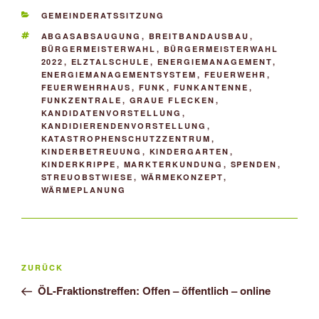
KATEGORIEN
GEMEINDERATSSITZUNG
SCHLAGWÖRTER
ABGASABSAUGUNG
,
BREITBANDAUSBAU
,
BÜRGERMEISTERWAHL
,
BÜRGERMEISTERWAHL
2022
,
ELZTALSCHULE
,
ENERGIEMANAGEMENT
,
ENERGIEMANAGEMENTSYSTEM
,
FEUERWEHR
,
FEUERWEHRHAUS
,
FUNK
,
FUNKANTENNE
,
FUNKZENTRALE
,
GRAUE FLECKEN
,
KANDIDATENVORSTELLUNG
,
KANDIDIERENDENVORSTELLUNG
,
KATASTROPHENSCHUTZZENTRUM
,
KINDERBETREUUNG
,
KINDERGARTEN
,
KINDERKRIPPE
,
MARKTERKUNDUNG
,
SPENDEN
,
STREUOBSTWIESE
,
WÄRMEKONZEPT
,
WÄRMEPLANUNG
Beitragsnavigation
Vorheriger
ZURÜCK
Beitrag
ÖL-Fraktionstreffen: Offen – öffentlich – online