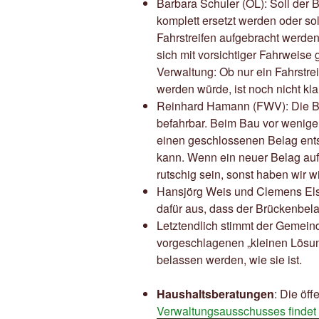
Barbara Schuler (ÖL): Soll der
komplett ersetzt werden oder s
Fahrstreifen aufgebracht werden?
sich mit vorsichtiger Fahrweise 
Verwaltung: Ob nur ein Fahrstre
werden würde, ist noch nicht kla
Reinhard Hamann (FWV): Die Br
befahrbar. Beim Bau vor wenigen
einen geschlossenen Belag ents
kann. Wenn ein neuer Belag aufg
rutschig sein, sonst haben wir 
Hansjörg Weis und Clemens Els
dafür aus, dass der Brückenbelag 
Letztendlich stimmt der Gemein
vorgeschlagenen „kleinen Lösung
belassen werden, wie sie ist.
Haushaltsberatungen
: Die öff
Verwaltungsausschusses findet a