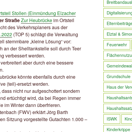
Breitbandaus
rtsteil Stollen (Einmündung Elzacher
Digitalisierun
er Straße
Zur Heubrücke
im Ortsteil
Elternbeiträg
icht des Verkehrsplaners aus der
5.2022
(TOP 5) schlägt die Verwaltung
Elztal & Simo
ell stemmbare „kleine Lösung“ vor:
Feuerwehr
h an der Shelltankstelle soll durch Teer
ng verbessert werden.
Flächennutzu
 verbreitert aber durch eine bessere
Gemeindewa
n.
brücke könnte ebenfalls durch eine
Grundschule
ve (teil)-ersetzt werden.
Haus der Ver
, dass nicht nur aufgeschottert sondern
nd ertüchtigt wird, da bei Regen immer
Haushaltsant
ie im Winter dann überfrieren.
Haushaltssat
tenbach (FWV) erklärt Jörg Barth
ten Sitzung vorgestellte Gutachten 1.000 –
ISWK
Kin
Kinderkrippe