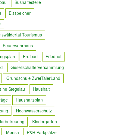
bau
Bushaltestelle
g
Eisspeicher
e
nswäldertal Tourismus
Feuerwehrhaus
ngsplan
Freibad
Friedhof
ld
Gesellschafterversammlung
Grundschule ZweiTälerLand
eine Siegelau
Haushalt
räge
Haushaltsplan
zung
Hochwasserschutz
derbetreuung
Kindergarten
Mensa
P&R Parkplätze