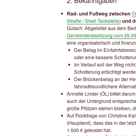
2. Bekanntgaben
Rad- und Fußweg zwischen
O
Straße / Shell-Tankstelle)
und d
Gutach: Abgeleitet aus dem Ber
Gemeinderatssitzung vom 25.0
eine organisatorisch und finanzi
Der Belag im Einfahrtsbereic
oder eine bessere Schotteru
Im Verlauf soll der Weg nicht
Schotterung ertüchtigt werde
Der Brückenbelag an der Heu
fahrradfreundlichere Alternati
Annette Linder (ÖL) bittet darum
auch der Untergrund entspreche
große Pfützen stehen bleiben, d
Auf Rückfrage von Christine Kal
(Hauptamt), dass das in der letz
1.500 € gekostet hat.