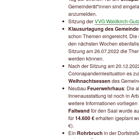
Gemeinderät*innen sind eingela
anzumelden.
Sitzung der
VVG Waldkirch-Gut
Klausurtagung des Gemeinde
schon Themen eingereicht. Die 
den nächsten Wochen ebenfalls 
Sitzung am 26.07.2022 die Them
werden können.
Nach der Sitzung am 20.12.2022
Coronapandemiesituation es zu
Weihnachtsessen
des Gemeind
Neubau
Feuerwehrhaus
: Die 
Innenausstattung ist noch in Arbe
weitere Informationen vorliege
Faltwand
für den Saal wurde a
für
14.600 €
erhalten (geplant w
€).
Ein
Rohrbruch
in der Dorfstr