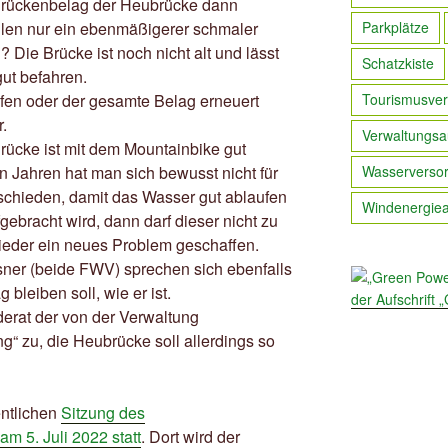
 Brückenbelag der Heubrücke dann
ollen nur ein ebenmäßigerer schmaler
Parkplätze
 Die Brücke ist noch nicht alt und lässt
Schatzkiste
gut befahren.
ifen oder der gesamte Belag erneuert
Tourismusver
r.
Verwaltungsa
ücke ist mit dem Mountainbike gut
 Jahren hat man sich bewusst nicht für
Wasserverso
chieden, damit das Wasser gut ablaufen
Windenergie
ebracht wird, dann darf dieser nicht zu
wieder ein neues Problem geschaffen.
ner (beide FWV) sprechen sich ebenfalls
bleiben soll, wie er ist.
derat der von der Verwaltung
“ zu, die Heubrücke soll allerdings so
entlichen
Sitzung des
m 5. Juli 2022 statt
. Dort wird der