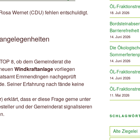
ÖL-Fraktionstre
Rosa Wernet (CDU) fehlen entschuldigt.
18. Juli 2026
Bordsteinabsen
Barrierefreiheit
angelegenheiten
14. Juni 2026
Die Ökologische
Sommerferien
f TOP 8, ob dem Gemeinderat die
14. Juni 2026
 neuen
Windkraftanlage
vorliegen
ÖL-Fraktionstre
ratsamt Emmendingen nachgeprüft
14. Juni 2026
de. Seiner Erfahrung nach fände keine
ÖL-Fraktionstre
11. Mai 2026
 erklärt, dass er diese Frage gerne unter
steller und der Gemeinderat signalisieren
n.
SCHLAGWÖR
Alte Ziegelei