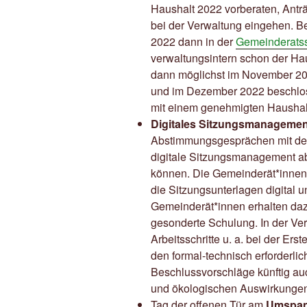
Haushalt 2022 vorberaten, Antr
bei der Verwaltung eingehen. B
2022 dann in der
Gemeinderatss
verwaltungsintern schon der Haus
dann möglichst im November 20
und im Dezember 2022 beschlo
mit einem genehmigten Haushalt
Digitales Sitzungsmanagemen
Abstimmungsgesprächen mit dem
digitale Sitzungsmanagement a
können. Die Gemeinderät*innen 
die Sitzungsunterlagen digital u
Gemeinderät*innen erhalten da
gesonderte Schulung. In der Ve
Arbeitsschritte u. a. bei der Er
den formal-technisch erforderli
Beschlussvorschläge künftig auch
und ökologischen Auswirkungen
Tag der offenen Tür am
Umspan