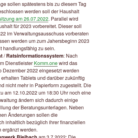
äge sollen spätestens bis zu diesem Tag
eschlossen werden soll der Haushalt
itzung am 26.07.2022
. Parallel wird
halt für 2023 vorbereitet. Dieser soll
22 im Verwaltungsausschuss vorberaten
ssen werden um zum Jahersbeginn 2023
 handlungsfähig zu sein.
t
/
Ratsinformationssystem
: Nach
 Dienstleister
Komm.one
wird das
b Dezember 2022 eingesetzt werden
erhalten Tablets und darüber zukünftig
nd nicht mehr in Papierform zugestellt. Die
zu am 12.10.2022 um 18:30 Uhr noch eine
rwaltung ändern sich dadurch einige
stellung der Beratungsunterlagen. Neben
chen Änderungen sollen die
 inhaltlich bezüglich ihrer finanziellen
 ergänzt werden.
nwerk Bleibach
am 3.7.2022: Die