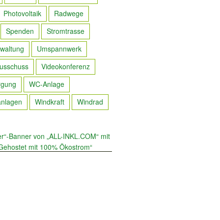
Photovoltaik
Radwege
Spenden
Stromtrasse
waltung
Umspannwerk
usschuss
Videokonferenz
rgung
WC-Anlage
anlagen
Windkraft
Windrad