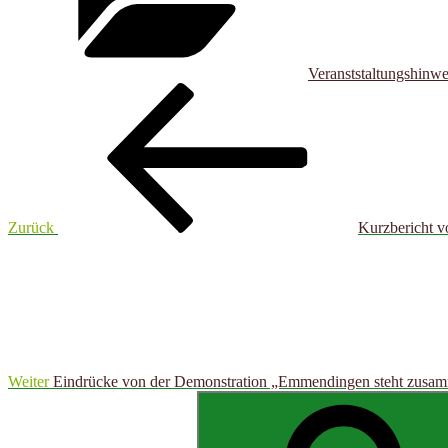
Veranststaltungshinwe
Beitragsnavigation
Vorheriger
Beitrag
Zurück
Kurzbericht v
Nächster
Beitrag
Weiter
Eindrücke von der Demonstration „Emmendingen steht zusam
Suchen
nach: