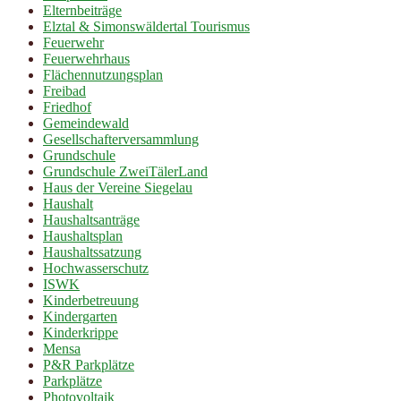
Elternbeiträge
Elztal & Simonswäldertal Tourismus
Feuerwehr
Feuerwehrhaus
Flächennutzungsplan
Freibad
Friedhof
Gemeindewald
Gesellschafterversammlung
Grundschule
Grundschule ZweiTälerLand
Haus der Vereine Siegelau
Haushalt
Haushaltsanträge
Haushaltsplan
Haushaltssatzung
Hochwasserschutz
ISWK
Kinderbetreuung
Kindergarten
Kinderkrippe
Mensa
P&R Parkplätze
Parkplätze
Photovoltaik