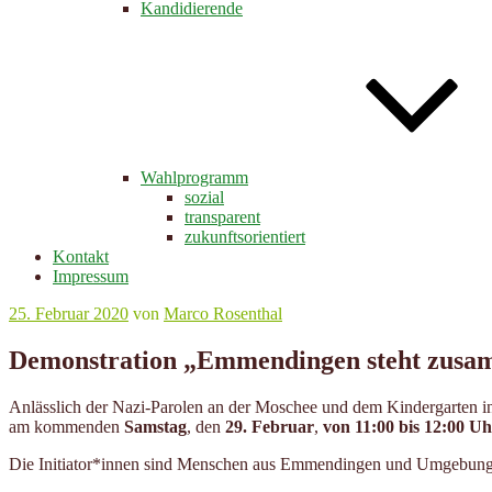
Kandidierende
Wahlprogramm
sozial
transparent
zukunftsorientiert
Kontakt
Impressum
Veröffentlicht
25. Februar 2020
von
Marco Rosenthal
am
Demonstration „Emmendingen steht zus
Anlässlich der Nazi-Parolen an der Moschee und dem Kindergarten i
am kommenden
Samstag
, den
29. Februar
,
von 11:00 bis 12:00 Uh
Die Initiator*innen sind Menschen aus Emmendingen und Umgebung, d