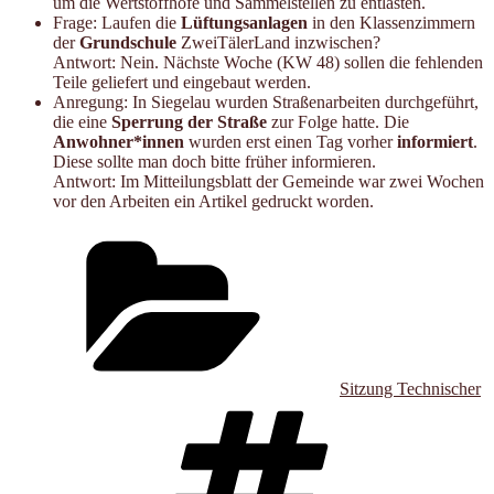
um die Wertstoffhöfe und Sammelstellen zu entlasten.
Frage: Laufen die
Lüftungsanlagen
in den Klassenzimmern
der
Grundschule
ZweiTälerLand inzwischen?
Antwort: Nein. Nächste Woche (KW 48) sollen die fehlenden
Teile geliefert und eingebaut werden.
Anregung: In Siegelau wurden Straßenarbeiten durchgeführt,
die eine
Sperrung der Straße
zur Folge hatte. Die
Anwohner*innen
wurden erst einen Tag vorher
informiert
.
Diese sollte man doch bitte früher informieren.
Antwort: Im Mitteilungsblatt der Gemeinde war zwei Wochen
vor den Arbeiten ein Artikel gedruckt worden.
Kategorien
Sitzung Technischer
Schlagwört