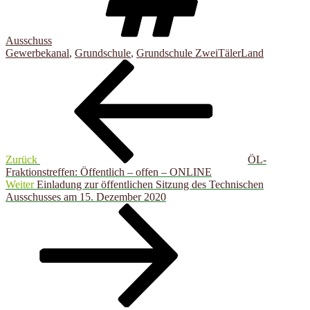
Ausschuss
Gewerbekanal
,
Grundschule
,
Grundschule ZweiTälerLand
Beitragsnavigation
Vorheriger
Beitrag
Zurück
ÖL-
Fraktionstreffen: Öffentlich – offen – ONLINE
Nächster
Weiter
Einladung zur öffentlichen Sitzung des Technischen
Beitrag
Ausschusses am 15. Dezember 2020