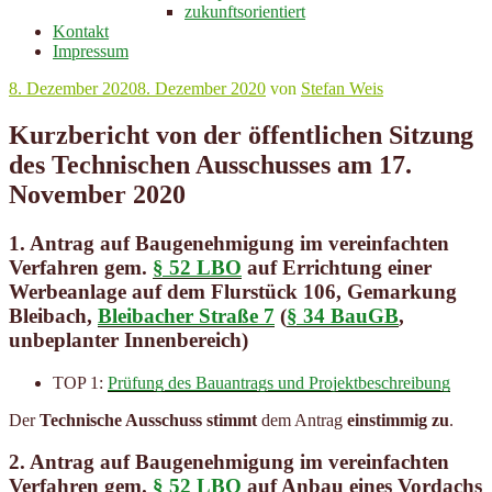
zukunftsorientiert
Kontakt
Impressum
Veröffentlicht
8. Dezember 2020
8. Dezember 2020
von
Stefan Weis
am
Kurzbericht von der öffentlichen Sitzung
des Technischen Ausschusses am 17.
November 2020
1. Antrag auf
Baugenehmigung
im vereinfachten
Verfahren gem.
§ 52 LBO
auf Errichtung einer
Werbeanlage
auf dem Flurstück 106, Gemarkung
Bleibach,
Bleibacher Straße 7
(
§ 34 BauGB
,
unbeplanter Innenbereich)
TOP 1:
Prüfung des Bauantrags und Projektbeschreibung
Der
Technische Ausschuss
stimmt
dem Antrag
einstimmig zu
.
2. Antrag auf
Baugenehmigung
im vereinfachten
Verfahren gem.
§ 52 LBO
auf Anbau eines
Vordachs