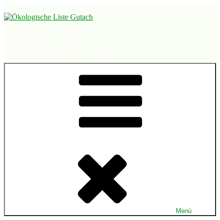
Zum
Inhalt
springen
Ökologische Liste Gutach
sozial, transparent, zukunftsorientiert
Menü