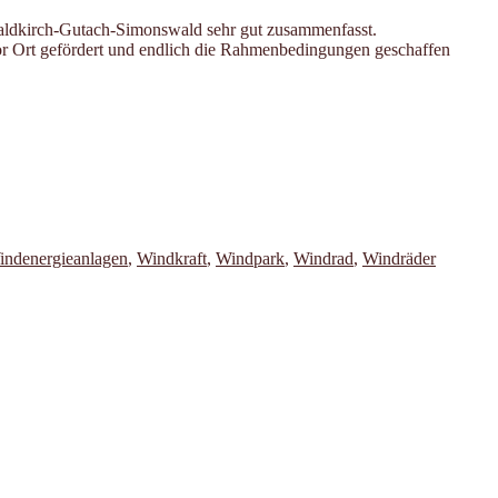
Waldkirch-Gutach-Simonswald sehr gut zusammenfasst.
vor Ort gefördert und endlich die Rahmenbedingungen geschaffen
indenergieanlagen
,
Windkraft
,
Windpark
,
Windrad
,
Windräder