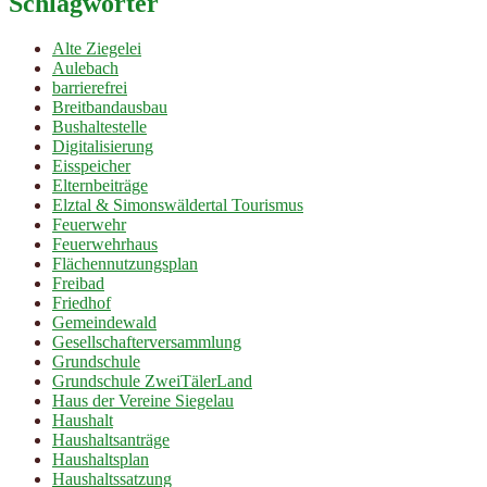
Schlagwörter
Alte Ziegelei
Aulebach
barrierefrei
Breitbandausbau
Bushaltestelle
Digitalisierung
Eisspeicher
Elternbeiträge
Elztal & Simonswäldertal Tourismus
Feuerwehr
Feuerwehrhaus
Flächennutzungsplan
Freibad
Friedhof
Gemeindewald
Gesellschafterversammlung
Grundschule
Grundschule ZweiTälerLand
Haus der Vereine Siegelau
Haushalt
Haushaltsanträge
Haushaltsplan
Haushaltssatzung