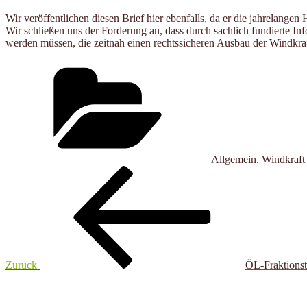
Wir veröffentlichen diesen Brief hier ebenfalls, da er die jahrel
Wir schließen uns der Forderung an, dass durch sachlich fundierte 
werden müssen, die zeitnah einen rechtssicheren Ausbau der Windkraf
Kategorien
Allgemein
,
Windkraft
Beitragsnavigation
Vorheriger
Beitrag
Zurück
ÖL-Fraktionst
Nächster
Beitrag