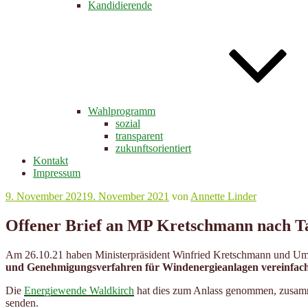
Kandidierende
Wahlprogramm
sozial
transparent
zukunftsorientiert
Kontakt
Impressum
Veröffentlicht
9. November 2021
9. November 2021
von
Annette Linder
am
Offener Brief an MP Kretschmann nach T
Am 26.10.21 haben Ministerpräsident Winfried Kretschmann und Umw
und Genehmigungsverfahren für Windenergieanlagen vereinfach
Die
Energiewende Waldkirch
hat dies zum Anlass genommen, zusamme
senden.