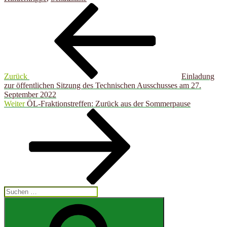
Beitragsnavigation
Vorheriger
Beitrag
Zurück
Einladung
zur öffentlichen Sitzung des Technischen Ausschusses am 27.
September 2022
Nächster
Weiter
ÖL-Fraktionstreffen: Zurück aus der Sommerpause
Beitrag
Suchen
nach:
Suchen