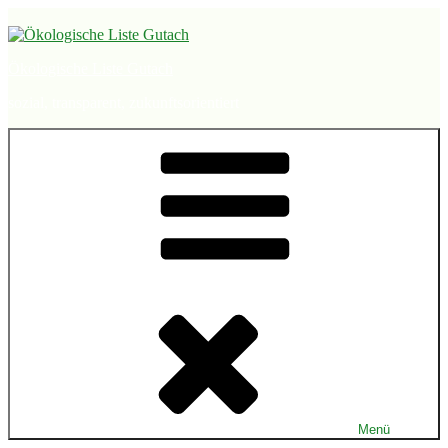
Zum
Inhalt
springen
Ökologische Liste Gutach
sozial, transparent, zukunftsorientiert
Menü