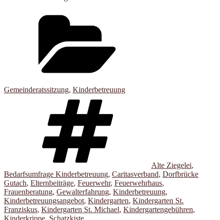
Kategorien
Gemeinderatssitzung
,
Kinderbetreuung
Schlagwörter
Alte Ziegelei
,
Bedarfsumfrage Kinderbetreuung
,
Caritasverband
,
Dorfbrücke
Gutach
,
Elternbeiträge
,
Feuerwehr
,
Feuerwehrhaus
,
Frauenberatung
,
Gewalterfahrung
,
Kinderbetreuung
,
Kinderbetreuungsangebot
,
Kindergarten
,
Kindergarten St.
Franziskus
,
Kindergarten St. Michael
,
Kindergartengebühren
,
Kinderkrippe
,
Schatzkiste