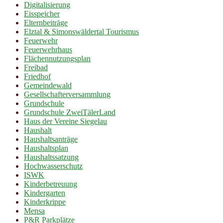
Digitalisierung
Eisspeicher
Elternbeiträge
Elztal & Simonswäldertal Tourismus
Feuerwehr
Feuerwehrhaus
Flächennutzungsplan
Freibad
Friedhof
Gemeindewald
Gesellschafterversammlung
Grundschule
Grundschule ZweiTälerLand
Haus der Vereine Siegelau
Haushalt
Haushaltsanträge
Haushaltsplan
Haushaltssatzung
Hochwasserschutz
ISWK
Kinderbetreuung
Kindergarten
Kinderkrippe
Mensa
P&R Parkplätze