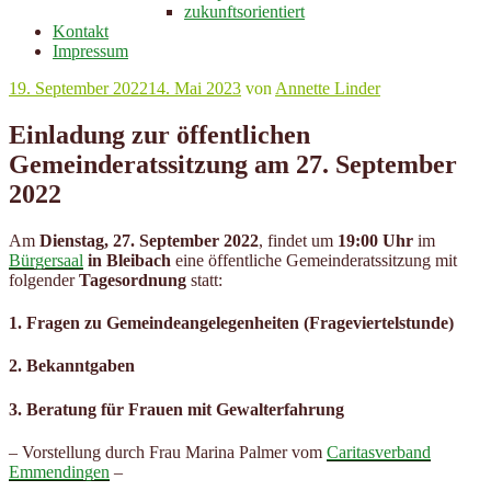
zukunftsorientiert
Kontakt
Impressum
Veröffentlicht
19. September 2022
14. Mai 2023
von
Annette Linder
am
Einladung zur öffentlichen
Gemeinderatssitzung am 27. September
2022
Am
Dienstag, 27. September 2022
, findet um
19:00 Uhr
im
Bürgersaal
in Bleibach
eine öffentliche Gemeinderatssitzung mit
folgender
Tagesordnung
statt:
1. Fragen zu Gemeindeangelegenheiten (Frageviertelstunde)
2. Bekanntgaben
3. Beratung für Frauen mit Gewalterfahrung
– Vorstellung durch Frau Marina Palmer vom
Caritasverband
Emmendingen
–