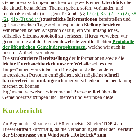
Gemeinderatssitzungen möchten wir jeweils einen
Überblick
über
die aktuell behandelten Themen geben, sofern vorhanden und
rechtmäßig erlaubt (u. a. gemäß GemO §§
17 (2)
,
32a (2)
,
35 (2)
,
38
(2)
,
41b (3) und (4)
)
zusätzliche Informationen
bereitstellen und
ggf. zu einzelnen Tagesordnungspunkten
Stellung beziehen
.
Wir erheben keinen Anspruch darauf, ein vollumfängliches,
offizielles Sitzungsprotokoll zu verfassen. Hierzu verweisen wir
gerne auf die auf der Gemeindewebsite veröffentlichten
Protokolle
der öffentlichen Gemeinderatssitzungen
, welche wir auch in
unseren Artikeln verlinken.
Die
strukturierte Bereitstellung
der Informationen sowie die
leichte Durchsuchbarkeit unserer Website
soll es den
Bürger*innen von Gutach im Breisgau und allen anderen
interessierten Personen ermöglichen, sich möglichst
schnell
,
barrierefrei
und
umfangreich
über verschiedene Themen kundig
machen zu können.
Ergänzend verweisen wir gerne auf
Presseartikel
über die
Gemeinderatssitzungen und -themen und verlinken diese.
Kurzbericht
Zu Beginn der Sitzung setzt Bürgermeister Singler
TOP 4
ab.
Dieser
entfällt
kurzfristig, da die Verhandlungen über den
Verlauf
der Stromtrasse vom Windpark „Rotzeleck“ zum