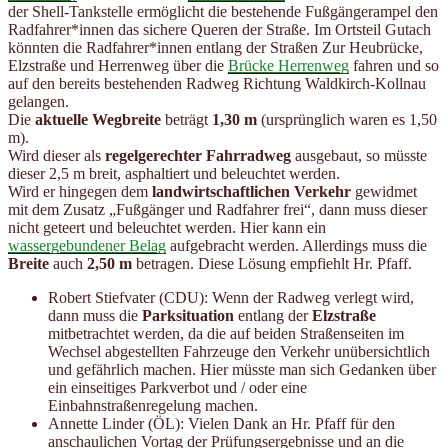
der Shell-Tankstelle ermöglicht die bestehende Fußgängerampel den
Radfahrer*innen das sichere Queren der Straße. Im Ortsteil Gutach
könnten die Radfahrer*innen entlang der Straßen Zur Heubrücke,
Elzstraße und Herrenweg über die
Brücke Herrenweg
fahren und so
auf den bereits bestehenden Radweg Richtung Waldkirch-Kollnau
gelangen.
Die
aktuelle Wegbreite
beträgt
1,30 m
(ursprünglich waren es 1,50
m).
Wird dieser als
regelgerechter Fahrradweg
ausgebaut, so müsste
dieser 2,5 m breit, asphaltiert und beleuchtet werden.
Wird er hingegen dem
landwirtschaftlichen Verkehr
gewidmet
mit dem Zusatz „Fußgänger und Radfahrer frei“, dann muss dieser
nicht geteert und beleuchtet werden. Hier kann ein
wassergebundener Belag
aufgebracht werden. Allerdings muss die
Breite
auch
2,50 m
betragen. Diese Lösung empfiehlt Hr. Pfaff.
Robert Stiefvater (CDU): Wenn der Radweg verlegt wird,
dann muss die
Parksituation
entlang der
Elzstraße
mitbetrachtet werden, da die auf beiden Straßenseiten im
Wechsel abgestellten Fahrzeuge den Verkehr unübersichtlich
und gefährlich machen. Hier müsste man sich Gedanken über
ein einseitiges Parkverbot und / oder eine
Einbahnstraßenregelung machen.
Annette Linder (ÖL): Vielen Dank an Hr. Pfaff für den
anschaulichen Vortag der Prüfungsergebnisse und an die