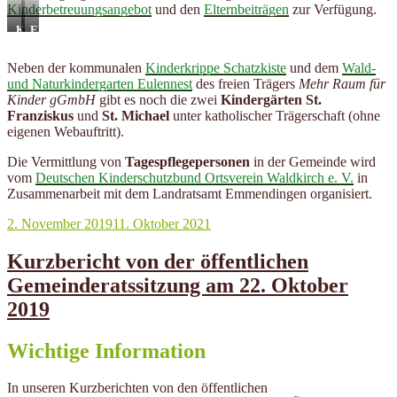
Kinderbetreuungsangebot
und den
Elternbeiträgen
zur Verfügung.
Kinderbetreuungsangebot
Elternbeiträge
der
Kinderbetreuungsangebot
Gemeinde
Neben der kommunalen
Kinderkrippe Schatzkiste
und dem
Wald-
Gutach
und Naturkindergarten Eulennest
des freien Trägers
Mehr Raum für
Kinder gGmbH
gibt es noch die zwei
Kindergärten St.
Franziskus
und
St. Michael
unter katholischer Trägerschaft (ohne
eigenen Webauftritt).
Die Vermittlung von
Tagespflegepersonen
in der Gemeinde wird
vom
Deutschen Kinderschutzbund Ortsverein Waldkirch e. V.
in
Zusammenarbeit mit dem Landratsamt Emmendingen organisiert.
Veröffentlicht
2. November 2019
11. Oktober 2021
am
Kurzbericht von der öffentlichen
Gemeinderatssitzung am 22. Oktober
2019
Wichtige Information
In unseren Kurzberichten von den öffentlichen