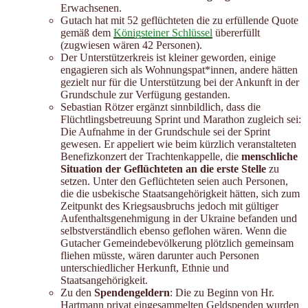
Erwachsenen.
Gutach hat mit 52 geflüchteten die zu erfüllende Quote
gemäß dem
Königsteiner Schlüssel
übererfüllt
(zugwiesen wären 42 Personen).
Der Unterstützerkreis ist kleiner geworden, einige
engagieren sich als Wohnungspat*innen, andere hätten
gezielt nur für die Unterstützung bei der Ankunft in der
Grundschule zur Verfügung gestanden.
Sebastian Rötzer ergänzt sinnbildlich, dass die
Flüchtlingsbetreuung Sprint und Marathon zugleich sei:
Die Aufnahme in der Grundschule sei der Sprint
gewesen. Er appeliert wie beim kürzlich veranstalteten
Benefizkonzert der Trachtenkappelle, die
menschliche
Situation der Geflüchteten an die erste Stelle
zu
setzen. Unter den Geflüchteten seien auch Personen,
die die usbekische Staatsangehörigkeit hätten, sich zum
Zeitpunkt des Kriegsausbruchs jedoch mit gültiger
Aufenthaltsgenehmigung in der Ukraine befanden und
selbstverständlich ebenso geflohen wären. Wenn die
Gutacher Gemeindebevölkerung plötzlich gemeinsam
fliehen müsste, wären darunter auch Personen
unterschiedlicher Herkunft, Ethnie und
Staatsangehörigkeit.
Zu den
Spendengeldern
: Die zu Beginn von Hr.
Hartmann privat eingesammelten Geldspenden wurden