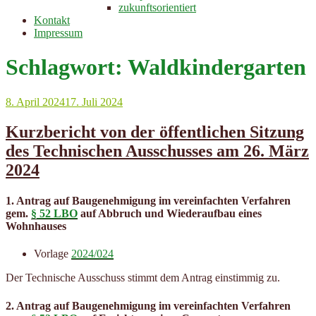
zukunftsorientiert
Kontakt
Impressum
Schlagwort:
Waldkindergarten
Veröffentlicht
8. April 2024
17. Juli 2024
am
Kurzbericht von der öffentlichen Sitzung
des Technischen Ausschusses am 26. März
2024
1. Antrag auf Baugenehmigung im vereinfachten Verfahren
gem.
§ 52 LBO
auf Abbruch und Wiederaufbau eines
Wohnhauses
Vorlage
2024/024
Der Technische Ausschuss stimmt dem Antrag einstimmig zu.
2. Antrag auf Baugenehmigung im vereinfachten Verfahren