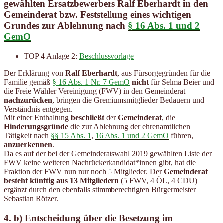
gewählten Ersatzbewerbers Ralf Eberhardt in den
Gemeinderat bzw. Feststellung eines wichtigen
Grundes zur Ablehnung nach
§ 16 Abs. 1 und 2
GemO
TOP 4 Anlage 2:
Beschlussvorlage
Der Erklärung von
Ralf Eberhardt
, aus Fürsorgegründen für die
Familie gemäß
§ 16 Abs. 1 Nr. 7 GemO
nicht
für Selma Beier und
die Freie Wähler Vereinigung (FWV) in den Gemeinderat
nachzurücken
, bringen die Gremiumsmitglieder Bedauern und
Verständnis entgegen.
Mit einer Enthaltung
beschließt
der
Gemeinderat
, die
Hinderungsgründe
die zur Ablehnung der ehrenamtlichen
Tätigkeit nach
§§ 15 Abs. 1
,
16 Abs. 1 und 2 GemO
führen,
anzuerkennen
.
Da es auf der bei der Gemeinderatswahl 2019 gewählten Liste der
FWV keine weiteren Nachrückerkandidat*innen gibt, hat die
Fraktion der FWV nun nur noch 5 Mitglieder. Der
Gemeinderat
besteht künftig aus 13 Mitgliedern
(5 FWV, 4 ÖL, 4 CDU)
ergänzt durch den ebenfalls stimmberechtigten Bürgermeister
Sebastian Rötzer.
4. b) Entscheidung über die Besetzung im