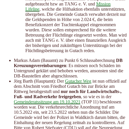
aufgebraucht bzw an TANG e. V. und
Mission
Lifeline
, welche die Hilfsaktion ebenfalls unterstützten,
übergeben. Die Gemeinde Gutach verwaltet derzeit nur
die Geldspenden in Höhe von 2.024 €, die beim
Benefizkonzert der Trachtenkappel eingenommen
wurden. Diese sollen entsprechend für die weitere
Betreuung der Flüchtlinge eingesetzt werden. Man wird
auch mit TANG e. V. über einen finanziellen Ausgleich
der bisherigen und zukünftigen Unterstützugn bei der
Flüchtlingsbetreuung in Gutach reden.
Markus Adam (Bauamt) zu Punkt 6 Schlussabrechnung
DB
Kreuzungsvereinbarungen
: Es müssen noch Schäden im
Untergrund geklärt und behoben werden, ansonsten sind die
DB-Baustellen aber abgeschlossen.
Jörg Barth (Hauptamt): Der
Gutacher Weg
ist nun offiziell auf
dem Abschnitt vom Friedhof Gutach bis zur Brücke am
Rittweg herabgestuft und
nur noch für Landwirtschafts-,
Fuß- und Radverkehr freigegeben
, so wie es in der
Gemeinderatssitzung am 19.10.2021
(TOP 11) beschlossen
worden war. Die verkehrsrechtliche Anordnung traf am
10.5.2022 ein, seit 23.5.2022 stehen nun die Schilder. Die
Gemeinde wird bei der Polizei in Waldkirch darum bitten, die
Einhaltung der neuen Regelung zeitnah zu kontrollieren. Auf
Bitte von Robert Stiefvater (CDU) soll auf die Neuregelung