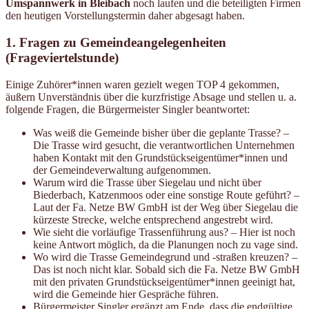
Umspannwerk in Bleibach
noch laufen und die beteiligten Firmen
den heutigen Vorstellungstermin daher abgesagt haben.
1. Fragen zu Gemeindeangelegenheiten
(Frageviertelstunde)
Einige Zuhörer*innen waren gezielt wegen TOP 4 gekommen,
äußern Unverständnis über die kurzfristige Absage und stellen u. a.
folgende Fragen, die Bürgermeister Singler beantwortet:
Was weiß die Gemeinde bisher über die geplante Trasse? –
Die Trasse wird gesucht, die verantwortlichen Unternehmen
haben Kontakt mit den Grundstückseigentümer*innen und
der Gemeindeverwaltung aufgenommen.
Warum wird die Trasse über Siegelau und nicht über
Biederbach, Katzenmoos oder eine sonstige Route geführt? –
Laut der Fa. Netze BW GmbH ist der Weg über Siegelau die
kürzeste Strecke, welche entsprechend angestrebt wird.
Wie sieht die vorläufige Trassenführung aus? – Hier ist noch
keine Antwort möglich, da die Planungen noch zu vage sind.
Wo wird die Trasse Gemeindegrund und -straßen kreuzen? –
Das ist noch nicht klar. Sobald sich die Fa. Netze BW GmbH
mit den privaten Grundstückseigentümer*innen geeinigt hat,
wird die Gemeinde hier Gespräche führen.
Bürgermeister Singler ergänzt am Ende, dass die endgültige