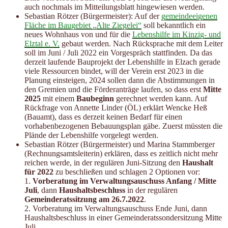
auch nochmals im Mitteilungsblatt hingewiesen werden.
Sebastian Rötzer (Bürgermeister): Auf der
gemeindeeigenen
Fläche im Baugebiet „Alte Ziegelei“
soll bekanntlich ein
neues Wohnhaus von und für die
Lebenshilfe im Kinzig- und
Elztal e. V.
gebaut werden. Nach Rücksprache mit dem Leiter
soll im Juni / Juli 2022 ein Vorgespräch stattfinden. Da das
derzeit laufende Bauprojekt der Lebenshilfe in Elzach gerade
viele Ressourcen bindet, will der Verein erst 2023 in die
Planung einsteigen, 2024 sollen dann die Abstimmungen in
den Gremien und die Förderanträge laufen, so dass erst
Mitte
2025
mit einem
Baubeginn
gerechnet werden kann. Auf
Rückfrage von Annette Linder (ÖL) erklärt Wencke Heß
(Bauamt), dass es derzeit keinen Bedarf für einen
vorhabenbezogenen Bebauungsplan gäbe. Zuerst müssten die
Plände der Lebenshilfe vorgelegt werden.
Sebastian Rötzer (Bürgermeister) und Marina Stammberger
(Rechnungsamtsleiterin) erklären, dass es zeitlich nicht mehr
reichen werde, in der regulären Juni-Sitzung den
Haushalt
für 2022
zu beschließen und schlagen 2 Optionen vor:
1.
Vorberatung im Verwaltungsauschuss Anfang / Mitte
Juli
, dann
Haushaltsbeschluss
in der regulären
Gemeinderatssitzung am 26.7.2022
.
2. Vorberatung im Verwaltungsauschuss Ende Juni, dann
Haushaltsbeschluss in einer Gemeinderatssondersitzung Mitte
Juli.