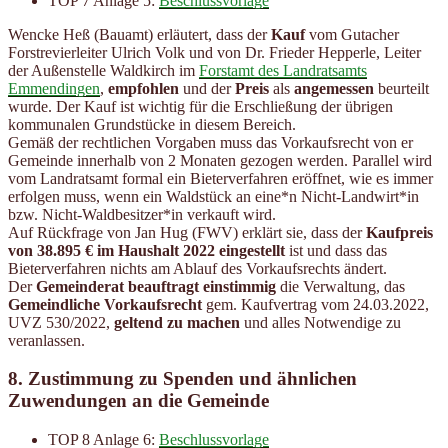
TOP 7 Anlage 5:
Beschlussvorlage
Wencke Heß (Bauamt) erläutert, dass der
Kauf
vom Gutacher
Forstrevierleiter Ulrich Volk und von Dr. Frieder Hepperle, Leiter
der Außenstelle Waldkirch im
Forstamt des Landratsamts
Emmendingen
,
empfohlen
und der
Preis
als
angemessen
beurteilt
wurde. Der Kauf ist wichtig für die Erschließung der übrigen
kommunalen Grundstücke in diesem Bereich.
Gemäß der rechtlichen Vorgaben muss das Vorkaufsrecht von er
Gemeinde innerhalb von 2 Monaten gezogen werden. Parallel wird
vom Landratsamt formal ein Bieterverfahren eröffnet, wie es immer
erfolgen muss, wenn ein Waldstück an eine*n Nicht-Landwirt*in
bzw. Nicht-Waldbesitzer*in verkauft wird.
Auf Rückfrage von Jan Hug (FWV) erklärt sie, dass der
Kaufpreis
von 38.895 € im Haushalt 2022 eingestellt
ist und dass das
Bieterverfahren nichts am Ablauf des Vorkaufsrechts ändert.
Der
Gemeinderat beauftragt einstimmig
die Verwaltung, das
Gemeindliche Vorkaufsrecht
gem. Kaufvertrag vom 24.03.2022,
UVZ 530/2022,
geltend zu machen
und alles Notwendige zu
veranlassen.
8. Zustimmung zu Spenden und ähnlichen
Zuwendungen an die Gemeinde
TOP 8 Anlage 6:
Beschlussvorlage