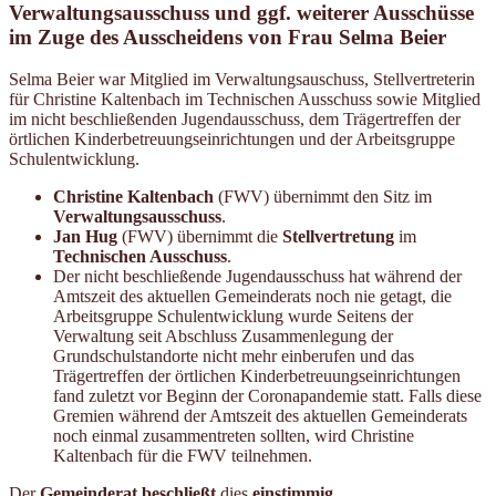
Verwaltungsausschuss und ggf. weiterer Ausschüsse
im Zuge des Ausscheidens von Frau Selma Beier
Selma Beier war Mitglied im Verwaltungsauschuss, Stellvertreterin
für Christine Kaltenbach im Technischen Ausschuss sowie Mitglied
im nicht beschließenden Jugendausschuss, dem Trägertreffen der
örtlichen Kinderbetreuungseinrichtungen und der Arbeitsgruppe
Schulentwicklung.
Christine Kaltenbach
(FWV) übernimmt den Sitz im
Verwaltungsausschuss
.
Jan Hug
(FWV) übernimmt die
Stellvertretung
im
Technischen Ausschuss
.
Der nicht beschließende Jugendausschuss hat während der
Amtszeit des aktuellen Gemeinderats noch nie getagt, die
Arbeitsgruppe Schulentwicklung wurde Seitens der
Verwaltung seit Abschluss Zusammenlegung der
Grundschulstandorte nicht mehr einberufen und das
Trägertreffen der örtlichen Kinderbetreuungseinrichtungen
fand zuletzt vor Beginn der Coronapandemie statt. Falls diese
Gremien während der Amtszeit des aktuellen Gemeinderats
noch einmal zusammentreten sollten, wird Christine
Kaltenbach für die FWV teilnehmen.
Der
Gemeinderat beschließt
dies
einstimmig
.