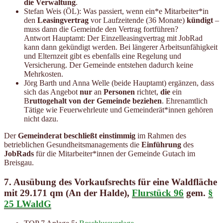
die Verwaltung
.
Stefan Weis (ÖL): Was passiert, wenn ein*e Mitarbeiter*in
den
Leasingvertrag
vor Laufzeitende (36 Monate)
kündigt
–
muss dann die Gemeinde den Vertrag fortführen?
Antwort Hauptamt: Der Einzelleasingvertrag mit JobRad
kann dann gekündigt werden. Bei längerer Arbeitsunfähigkeit
und Elternzeit gibt es ebenfalls eine Regelung und
Versicherung. Der Gemeinde entstehen dadurch keine
Mehrkosten.
Jörg Barth und Anna Welle (beide Hauptamt) ergänzen, dass
sich das Angebot
nur
an
Personen
richtet,
die
ein
B
ruttogehalt von der Gemeinde beziehen
. Ehrenamtlich
Tätige wie Feuerwehrleute und Gemeinderät*innen gehören
nicht dazu.
Der
Gemeinderat beschließt einstimmig
im Rahmen des
betrieblichen Gesundheitsmanagements die
Einführung
des
JobRads
für die Mitarbeiter*innen der Gemeinde Gutach im
Breisgau.
7. Ausübung des Vorkaufsrechts für eine Waldfläche
mit 29.171 qm (An der Halde),
Flurstück 96
gem.
§
25 LWaldG