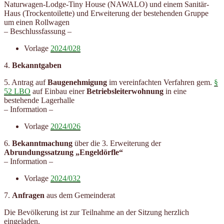
Naturwagen-Lodge-Tiny House (NAWALO) und einem Sanitär-
Haus (Trockentoilette) und Erweiterung der bestehenden Gruppe
um einen Rollwagen
– Beschlussfassung –
Vorlage
2024/028
4.
Bekanntgaben
5. Antrag auf
Baugenehmigung
im vereinfachten Verfahren gem.
§
52 LBO
auf Einbau einer
Betriebsleiterwohnung
in eine
bestehende Lagerhalle
– Information –
Vorlage
2024/026
6.
Bekanntmachung
über die 3. Erweiterung der
Abrundungssatzung „Engeldörfle“
– Information –
Vorlage
2024/032
7.
Anfragen
aus dem Gemeinderat
Die Bevölkerung ist zur Teilnahme an der Sitzung herzlich
eingeladen.