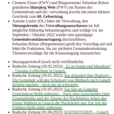
Clemens Elsner (FWV) und Bürgermeister Sebastian Rötzer
gratulieren
Hansjörg Weis
(FWV) im Namen des
Gemeinderats und der -verwaltung jeweils mit einem kleinen
Geschenk zum
60. Geburtstag
.
Annette Linder (ÖL) bittet die Verwaltung, den
Sitzungstermin
des
Verwaltungsausschusses
im Juli
möglichst frühzeitig bekanntzugeben und schlägt vor, im
September / Oktober 2022 wieder eine ganztägige
Gemeinderatsklausurtagung
durchzuführen.
Sebastian Rötzer (Bürgermeister) greift den Vorschlag auf und
bittet die Fraktionen, bis zur nächsten Gemeinderatssitzung
Themenvorschläge für die Klausurtagung einzureichen.
Sitzungsprotokoll (noch nicht veröffentlicht)
Badische Zeitung (30.05.2022):
„Es ist Sprint und Marathon“
– Ukraine-Geflüchtete in Gutach.
Badische Zeitung (30.05.2022):
Rat diskutiert über Radweg –
Die Gemeinde will den Schulweg von Bleibach nach Gutach
sicherer machen – doch das ist schwierig.
Badische Zeitung (31.05.2022):
Ein Sitz im Gutacher
Gemeinderat bleibt unbesetzt – Nach dem Ausscheiden einer
Gemeinderätin und der Absage des Nachfolgers gehen den
Freien Wählern in Gutach die Nachrücker aus: Ein Sitz der
Fraktion bleibt daher unbesetzt.
Badische Zeitung (01.06.2022):
RATSNOTIZEN – Gutach