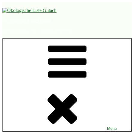
Zum
Inhalt
springen
Ökologische Liste Gutach
sozial, transparent, zukunftsorientiert
Menü