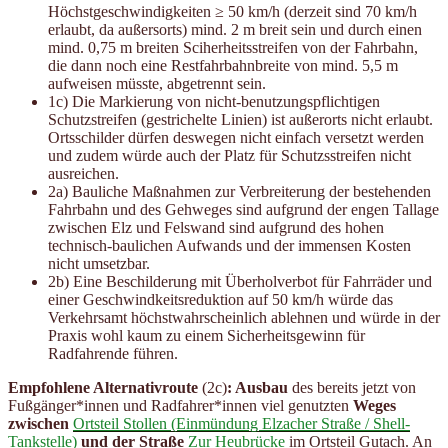
Höchstgeschwindigkeiten ≥ 50 km/h (derzeit sind 70 km/h
erlaubt, da außersorts) mind. 2 m breit sein und durch einen
mind. 0,75 m breiten Sciherheitsstreifen von der Fahrbahn,
die dann noch eine Restfahrbahnbreite von mind. 5,5 m
aufweisen müsste, abgetrennt sein.
1c) Die Markierung von nicht-benutzungspflichtigen
Schutzstreifen (gestrichelte Linien) ist außerorts nicht erlaubt.
Ortsschilder dürfen deswegen nicht einfach versetzt werden
und zudem würde auch der Platz für Schutzsstreifen nicht
ausreichen.
2a) Bauliche Maßnahmen zur Verbreiterung der bestehenden
Fahrbahn und des Gehweges sind aufgrund der engen Tallage
zwischen Elz und Felswand sind aufgrund des hohen
technisch-baulichen Aufwands und der immensen Kosten
nicht umsetzbar.
2b) Eine Beschilderung mit Überholverbot für Fahrräder und
einer Geschwindkeitsreduktion auf 50 km/h würde das
Verkehrsamt höchstwahrscheinlich ablehnen und würde in der
Praxis wohl kaum zu einem Sicherheitsgewinn für
Radfahrende führen.
Empfohlene Alternativroute
(2c)
: Ausbau
des bereits jetzt von
Fußgänger*innen und Radfahrer*innen viel genutzten
Weges
zwischen
Ortsteil Stollen (Einmündung Elzacher Straße / Shell-
Tankstelle)
und der Straße
Zur Heubrücke
im Ortsteil Gutach. An