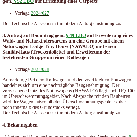
gem.
§ 52 LBO
auf Errichtung eines Carports
Vorlage
2024/027
Der Technische Ausschuss stimmt dem Antrag einstimmig zu.
3. Antrag auf Bauantrag gem.
§ 49 LBO
auf Erweiterung eines
Wald- und Naturkindergartens um eine Gruppe mit einem
Naturwagen-Lodge-Tiny House (NAWALO) und einem
Sanitär-Haus (Trockentoilette) und Erweiterung der
bestehenden Gruppe um einen Rollwagen
Vorlage
2024/028
Anmerkung: Bei dem Rollwagen und den zwei kleinen Bauwagen
handelt es sich um eine nachträgliche Baugenehmigung. Der
vorgesehene Platz des Naturwagens (NAWALO) liegt nach HQ 100
im Überschwemmungsgebiet. Nach Absprache mit den Bauherren
wird der Wagen außerhalb des Überschwemmungsgebietes aber
noch innerhalb des Grundstücks verlegt.
Der Technische Ausschuss stimmt dem Antrag einstimmig zu.
4. Bekanntgaben
a) Antrag auf Baugenehmigung im vereinfachten Verfahren gem.
§