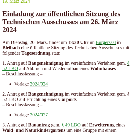
Veröffentlicht
19. März 2024
am
Einladung zur öffentlichen Sitzung des
Technischen Ausschusses am 26. März
2024
Am Dienstag, 26. März, findet um
18:30 Uhr
im
Bürgersaal
in
Bleibach
eine öffentliche Sitzung des Technischen Ausschusses mit
folgender
Tagesordnung
statt:
1. Antrag auf
Baugenehmigung
im vereinfachten Verfahren gem.
§
52 LBO
auf Abbruch und Wiederaufbau eines
Wohnhauses
– Beschlussfassung –
Vorlage
2024/024
2. Antrag auf
Baugenehmigung
im vereinfachten Verfahren gem. §
52 LBO auf Errichtung eines
Carports
– Beschlussfassung –
Vorlage
2024/027
3. Antrag auf
Bauantrag
gem.
§ 49 LBO
auf
Erweiterung
eines
Wald- und Naturkindergartens
um eine Gruppe mit einem