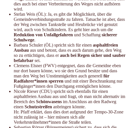
dies auch bei einer Verbreiterung des Weges nicht aufhören
wird.
Stefan Weis (ÖL): Ja, es gibt die Möglichkeit, über die
Gemeindeverbindungsstraße zu fahren. Tatsache ist aber, dass
der Weg zwischen Tankstelle und Heubrücke viel genutzt
wird, auch von Schulkindern. Es geht hier auch um die
Reduktion von Unfallgefahren
und Schaffung
sicherer
Schulwege
.
Barbara Schuler (ÖL) spricht sich für einen
asphaltfreien
Ausbau
aus und betont, dass es auch darum gehe, den Weg
so zu ertüchtigen, dass er
auch bei Regen sicher und sauber
befahrbar
sei.
Clemens Elsner (FWV) entgegnet, dass die Gemeidne eben
nur dort bauen könne, wo sie den Grund besitze und dass
man den Weg bei Unstimmigkeiten auch generell
für
Radfahrer*innen sperren
und mit einer Beschrankung nur
Fußgänger*innen den Durchgang ermöglichen könne.
Nicole Rieser (CDU) spricht sich ebenfalls für einen
asphaltfreien Ausbau aus und fragt, ob man nicht alternativ im
Bereich des
Schönwasens
im Anschluss an den Radweg
einen
Schutzstreifen
anbringen könnte.
Hr. Pfaff erklärt, dass dies dort aufgrund der Tempo-30-Zone
nicht zulässig ist – hier müssen sich alle
Verkehrsteilnehmer*innen die Straße teilen.
Sebastian Rötzer (Bürgermeister) sichert zu, dass sich die