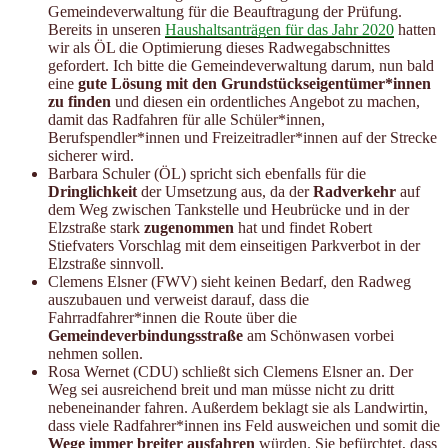
Gemeindeverwaltung für die Beauftragung der Prüfung.
Bereits in unseren
Haushaltsanträgen für das Jahr 2020
hatten
wir als ÖL die Optimierung dieses Radwegabschnittes
gefordert. Ich bitte die Gemeindeverwaltung darum, nun bald
eine
gute Lösung mit den Grundstückseigentümer*innen
zu finden
und diesen ein ordentliches Angebot zu machen,
damit das Radfahren für alle Schüler*innen,
Berufspendler*innen und Freizeitradler*innen auf der Strecke
sicherer wird.
Barbara Schuler (ÖL) spricht sich ebenfalls für die
Dringlichkeit
der Umsetzung aus, da der
Radverkehr
auf
dem Weg zwischen Tankstelle und Heubrücke und in der
Elzstraße stark
zugenommen
hat und findet Robert
Stiefvaters Vorschlag mit dem einseitigen Parkverbot in der
Elzstraße sinnvoll.
Clemens Elsner (FWV) sieht keinen Bedarf, den Radweg
auszubauen und verweist darauf, dass die
Fahrradfahrer*innen die Route über die
Gemeindeverbindungsstraße
am Schönwasen vorbei
nehmen sollen.
Rosa Wernet (CDU) schließt sich Clemens Elsner an. Der
Weg sei ausreichend breit und man müsse nicht zu dritt
nebeneinander fahren. Außerdem beklagt sie als Landwirtin,
dass viele Radfahrer*innen ins Feld ausweichen und somit die
Wege immer breiter ausfahren
würden. Sie befürchtet, dass