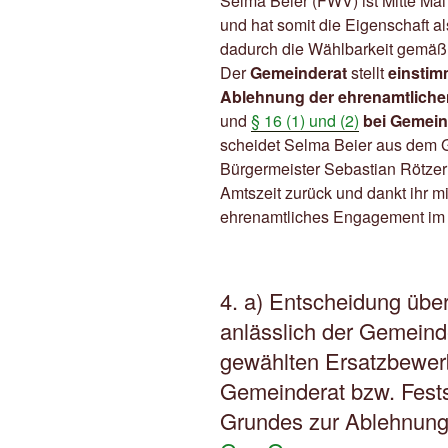
Selma Beier (FWV) ist Mitte M
und hat somit die Eigenschaft 
dadurch die Wählbarkeit gemä
Der
Gemeinderat
stellt
einstim
Ablehnung der ehrenamtlichen
und
§ 16 (1) und (2)
bei Gemein
scheidet Selma Beier aus dem 
Bürgermeister Sebastian Rötzer 
Amtszeit zurück und dankt ihr m
ehrenamtliches Engagement im
4. a) Entscheidung übe
anlässlich der Gemein
gewählten Ersatzbewerb
Gemeinderat bzw. Fests
Grundes zur Ablehnun