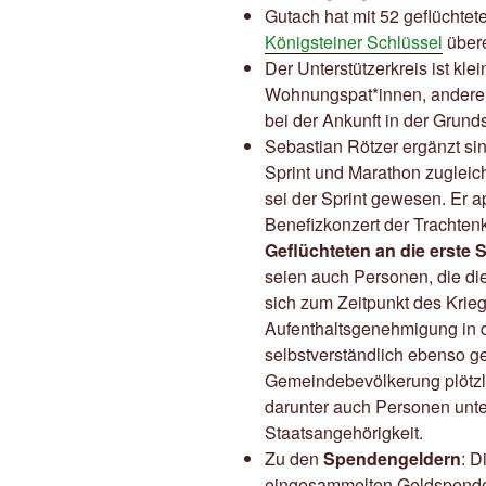
Gutach hat mit 52 geflüchte
Königsteiner Schlüssel
übere
Der Unterstützerkreis ist kle
Wohnungspat*innen, andere hä
bei der Ankunft in der Grun
Sebastian Rötzer ergänzt sin
Sprint und Marathon zugleic
sei der Sprint gewesen. Er ap
Benefizkonzert der Trachten
Geflüchteten an die erste S
seien auch Personen, die di
sich zum Zeitpunkt des Krieg
Aufenthaltsgenehmigung in 
selbstverständlich ebenso g
Gemeindebevölkerung plötzl
darunter auch Personen unte
Staatsangehörigkeit.
Zu den
Spendengeldern
: D
eingesammelten Geldspende