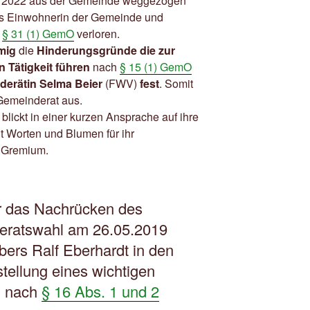
ai 2022 aus der Gemeinde weggezogen
als Einwohnerin der Gemeinde und
ß
§ 31 (1) GemO
verloren.
mig
die
Hinderungsgründe die zur
 Tätigkeit führen
nach
§ 15 (1) GemO
derätin Selma Beier
(FWV)
fest
. Somit
Gemeinderat aus.
blickt in einer kurzen Ansprache auf ihre
it Worten und Blumen für ihr
 Gremium.
r das Nachrücken des
deratswahl am 26.05.2019
ers Ralf Eberhardt in den
tellung eines wichtigen
g nach
§ 16 Abs. 1 und 2