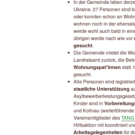
In der Gemeinde leben derze
Ukraine, 27 Personen sind 
oder konnten schon an Wohn
wohnen noch in der ehemalig
werde wohl auch bald in ein
übrigen werde nach wie vor
gesucht
.
Die Gemeinde mietet die Wo
Landratsamt zurück, die Betr
Wohnungspat*innen
statt.
gesucht.
Alle Personen sind registri
staatliche Unterstützung
au
Asylbewerberleistungsgesetz,
Kinder sind in
Vorbereitung
und Kollnau (weiterführende
Vereinsmitglieder des
TANG 
Hilfsaktion mit koordiniert 
Arbeitsgelegenheiten
für d