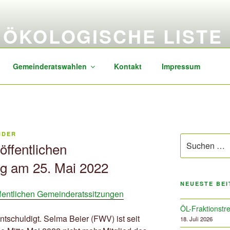
ÖKOLOGISCHE LISTE
sozial, transparent, zukunftsorientiert
Gemeinderatswahlen
Kontakt
Impressum
NDER
Suchen
öffentlichen
nach:
g am 25. Mai 2022
NEUESTE BE
ffentlichen Gemeinderatssitzungen
ÖL-Fraktionstre
schuldigt. Selma Beier (FWV) ist seit
18. Juli 2026