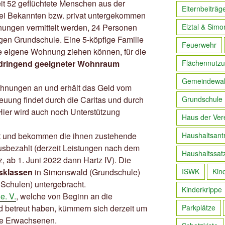
it 52 geflüchtete Menschen aus der
Elternbeiträg
bei Bekannten bzw. privat untergekommen
ungen vermittelt werden, 24 Personen
Elztal & Simo
en Grundschule. Eine 5-köpfige Familie
Feuerwehr
e eigene Wohnung ziehen können, für die
dringend geeigneter Wohnraum
Flächennutzu
Gemeindewa
hnungen an und erhält das Geld vom
euung findet durch die Caritas und durch
Grundschule
 Hier wird auch noch Unterstützung
Haus der Ver
ert und bekommen die ihnen zustehende
Haushaltsant
sbezahlt (derzeit Leistungen nach dem
Haushaltssat
 ab 1. Juni 2022 dann Hartz IV). Die
sklassen
in Simonswald (Grundschule)
ISWK
Kin
 Schulen) untergebracht.
Kinderkrippe
e. V.
, welche von Beginn an die
und betreut haben, kümmern sich derzeit um
Parkplätze
ie Erwachsenen.