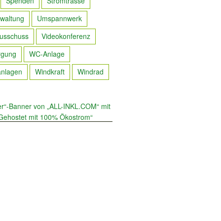
Spenden
Stromtrasse
waltung
Umspannwerk
usschuss
Videokonferenz
rgung
WC-Anlage
anlagen
Windkraft
Windrad