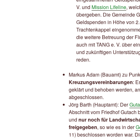
V. und
Mission Lifeline
, welc
übergeben. Die Gemeinde Gut
Geldspenden in Höhe von 2.0
Trachtenkappel eingenommen
die weitere Betreuung der Fl
auch mit TANG e. V. über ein
und zukünftigen Unterstützug
reden.
Markus Adam (Bauamt) zu Punk
Kreuzungsvereinbarungen
: 
geklärt und behoben werden, an
abgeschlossen.
Jörg Barth (Hauptamt): Der
Guta
Abschnitt vom Friedhof Gutach b
und
nur noch für Landwirtscha
freigegeben
, so wie es in der
G
11) beschlossen worden war. Di