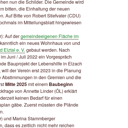
tehen nun die Schilder. Die Gemeinde wird
um bitten, die Einhaltung der neuen
n. Auf Bitte von Robert Stiefvater (CDU)
ochmals im Mitteilungsblatt hingewiesen
): Auf der
gemeindeeigenen Fläche im
ekanntlich ein neues Wohnhaus von und
 Elztal e. V.
gebaut werden. Nach
 im Juni / Juli 2022 ein Vorgespräch
ende Bauprojekt der Lebenshilfe in Elzach
will der Verein erst 2023 in die Planung
ie Abstimmungen in den Gremien und die
rst
Mitte 2025
mit einem
Baubeginn
frage von Annette Linder (ÖL) erklärt
erzeit keinen Bedarf für einen
lan gäbe. Zuerst müssten die Plände
n.
er) und Marina Stammberger
, dass es zeitlich nicht mehr reichen