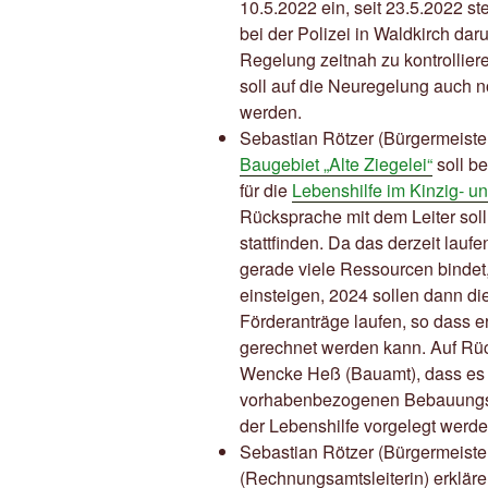
10.5.2022 ein, seit 23.5.2022 s
bei der Polizei in Waldkirch dar
Regelung zeitnah zu kontrolliere
soll auf die Neuregelung auch n
werden.
Sebastian Rötzer (Bürgermeister
Baugebiet „Alte Ziegelei“
soll b
für die
Lebenshilfe im Kinzig- und
Rücksprache mit dem Leiter soll
stattfinden. Da das derzeit lauf
gerade viele Ressourcen bindet, 
einsteigen, 2024 sollen dann d
Förderanträge laufen, so dass e
gerechnet werden kann. Auf Rück
Wencke Heß (Bauamt), dass es d
vorhabenbezogenen Bebauungsp
der Lebenshilfe vorgelegt werde
Sebastian Rötzer (Bürgermeist
(Rechnungsamtsleiterin) erklären