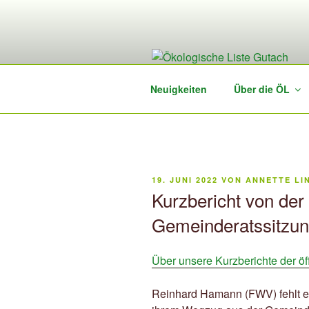
Zum
Inhalt
springen
Neuigkeiten
Über die ÖL
VERÖFFENTLICHT
19. JUNI 2022
VON
ANNETTE LI
AM
Kurzbericht von der 
Gemeinderatssitzun
Über unsere Kurzberichte der ö
Reinhard Hamann (FWV) fehlt ent