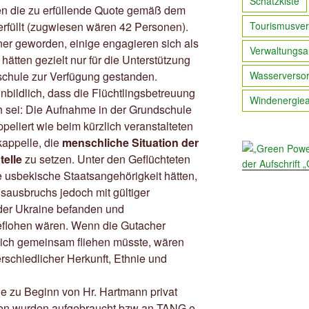
Schatzkiste
ten die zu erfüllende Quote gemäß dem
rfüllt (zugwiesen wären 42 Personen).
Tourismusver
iner geworden, einige engagieren sich als
Verwaltungsa
tten gezielt nur für die Unterstützung
dschule zur Verfügung gestanden.
Wasserverso
nbildlich, dass die Flüchtlingsbetreuung
Windenergie
h sei: Die Aufnahme in der Grundschule
peliert wie beim kürzlich veranstalteten
kappelle, die
menschliche Situation der
telle
zu setzen. Unter den Geflüchteten
e usbekische Staatsangehörigkeit hätten,
sausbruchs jedoch mit gültiger
der Ukraine befanden und
eflohen wären. Wenn die Gutacher
ich gemeinsam fliehen müsste, wären
rschiedlicher Herkunft, Ethnie und
ie zu Beginn von Hr. Hartmann privat
n wurden aufgebraucht bzw an TANG e.