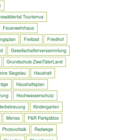
e
nswäldertal Tourismus
Feuerwehrhaus
ngsplan
Freibad
Friedhof
ld
Gesellschafterversammlung
Grundschule ZweiTälerLand
eine Siegelau
Haushalt
räge
Haushaltsplan
zung
Hochwasserschutz
derbetreuung
Kindergarten
Mensa
P&R Parkplätze
Photovoltaik
Radwege