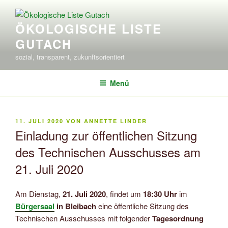
Zum
Inhalt
ÖKOLOGISCHE LISTE
springen
GUTACH
sozial, transparent, zukunftsorientiert
Menü
VERÖFFENTLICHT
11. JULI 2020
VON
ANNETTE LINDER
AM
Einladung zur öffentlichen Sitzung
des Technischen Ausschusses am
21. Juli 2020
Am Dienstag,
21. Juli 2020
, findet um
18:30 Uhr
im
Bürgersaal
in Bleibach
eine öffentliche Sitzung des
Technischen Ausschusses mit folgender
Tagesordnung