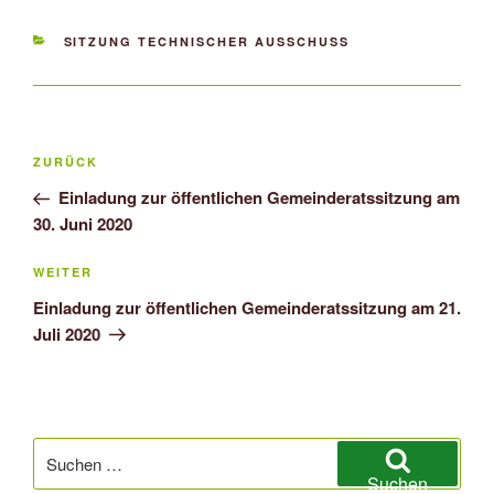
KATEGORIEN
SITZUNG TECHNISCHER AUSSCHUSS
Beitragsnavigation
Vorheriger
ZURÜCK
Beitrag
Einladung zur öffentlichen Gemeinderatssitzung am
30. Juni 2020
Nächster
WEITER
Beitrag
Einladung zur öffentlichen Gemeinderatssitzung am 21.
Juli 2020
Suchen
nach:
Suchen