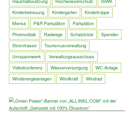
Haushaltssatzung
Hochwasserschutz
ISWK
Kinderbetreuung
Kindergarten
Kinderkrippe
Mensa
P&R Parkplätze
Parkplätze
Photovoltaik
Radwege
Schatzkiste
Spenden
Stromtrasse
Tourismusverwaltung
Umspannwerk
Verwaltungsausschuss
Videokonferenz
Wasserversorgung
WC-Anlage
Windenergieanlagen
Windkraft
Windrad