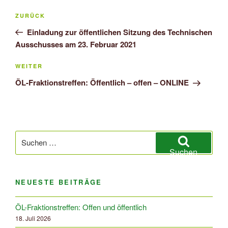
Beitragsnavigation
Vorheriger
ZURÜCK
Beitrag
Einladung zur öffentlichen Sitzung des Technischen
Ausschusses am 23. Februar 2021
Nächster
WEITER
Beitrag
ÖL-Fraktionstreffen: Öffentlich – offen – ONLINE
Suchen
nach:
Suchen
NEUESTE BEITRÄGE
ÖL-Fraktionstreffen: Offen und öffentlich
18. Juli 2026