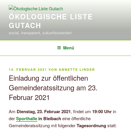
Zum
Inhalt
ÖKOLOGISCHE LISTE
springen
GUTACH
sozial, transparent, zukunftsorientiert
Menü
VERÖFFENTLICHT
14. FEBRUAR 2021
VON
ANNETTE LINDER
AM
Einladung zur öffentlichen
Gemeinderatssitzung am 23.
Februar 2021
Am
Dienstag, 23. Februar 2021
, findet um
19:00 Uhr
in
der
Sporthalle
in Bleibach
eine öffentliche
Gemeinderatssitzung mit folgender
Tagesordnung
statt: