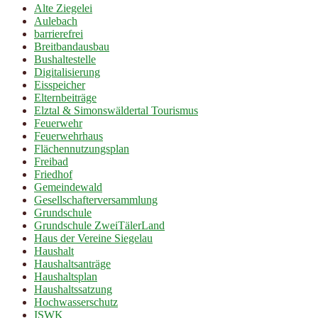
Alte Ziegelei
Aulebach
barrierefrei
Breitbandausbau
Bushaltestelle
Digitalisierung
Eisspeicher
Elternbeiträge
Elztal & Simonswäldertal Tourismus
Feuerwehr
Feuerwehrhaus
Flächennutzungsplan
Freibad
Friedhof
Gemeindewald
Gesellschafterversammlung
Grundschule
Grundschule ZweiTälerLand
Haus der Vereine Siegelau
Haushalt
Haushaltsanträge
Haushaltsplan
Haushaltssatzung
Hochwasserschutz
ISWK