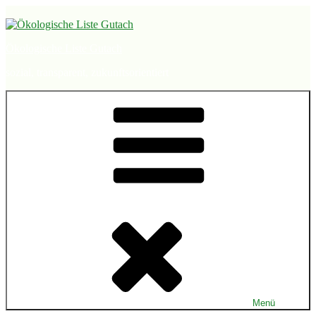
Zum
Inhalt
springen
Ökologische Liste Gutach
sozial, transparent, zukunftsorientiert
Menü