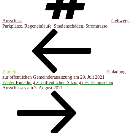
Ausschuss
Gehwege
,
Parkplätze
,
Regeneinläufe
,
Straßenschäden
,
Stromtrasse
Beitragsnavigation
Vorheriger
Beitrag
Zurück
Einladung
zur öffentlichen Gemeinderatssitzung am 20. Juli 2021
Nächster
Weiter
Einladung zur öffentlichen Sitzung des Technischen
Beitrag
Ausschusses am 3. August 2021