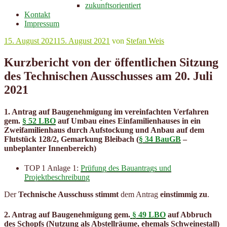
zukunftsorientiert
Kontakt
Impressum
Veröffentlicht
15. August 2021
15. August 2021
von
Stefan Weis
am
Kurzbericht von der öffentlichen Sitzung
des Technischen Ausschusses am 20. Juli
2021
1. Antrag auf Baugenehmigung im vereinfachten Verfahren
gem.
§ 52 LBO
auf Umbau eines Einfamilienhauses in ein
Zweifamilienhaus durch Aufstockung und Anbau auf dem
Flutstück 128/2, Gemarkung Bleibach (
§ 34 BauGB
–
unbeplanter Innenbereich)
TOP 1 Anlage 1:
Prüfung des Bauantrags und
Projektbeschreibung
Der
Technische Ausschuss stimmt
dem Antrag
einstimmig zu
.
2. Antrag auf Baugenehmigung gem.
§ 49 LBO
auf Abbruch
des Schopfs (Nutzung als Abstellräume, ehemals Schweinestall)