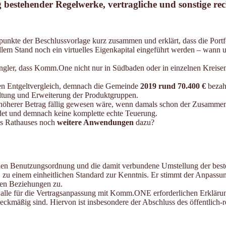
g bestehender Regelwerke, vertragliche und sonstige re
npunkte der Beschlussvorlage kurz zusammen und erklärt, dass die Portf
em Stand noch ein virtuelles Eigenkapital eingeführt werden – wann un
ngler, dass Komm.One nicht nur in Südbaden oder in einzelnen Kreis
enen Entgeltvergleich, demnach die Gemeinde
2019 rund 70.400 €
bezahl
altung und Erweiterung der Produktgruppen.
n höherer Betrag fällig gewesen wäre, wenn damals schon der Zusammen
et und demnach keine komplette echte Teuerung.
es Rathauses noch
weitere Anwendungen
dazu?
en Benutzungsordnung und die damit verbundene Umstellung der best
u einem einheitlichen Standard zur Kenntnis. Er stimmt der Anpassu
en Beziehungen zu.
r, alle für die Vertragsanpassung mit Komm.ONE erforderlichen Erkl
ckmäßig sind. Hiervon ist insbesondere der Abschluss des öffentlich-