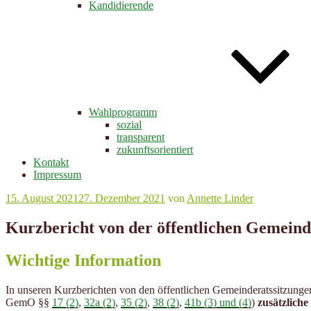
Kandidierende
Wahlprogramm
sozial
transparent
zukunftsorientiert
Kontakt
Impressum
Veröffentlicht
15. August 2021
27. Dezember 2021
von
Annette Linder
am
Kurzbericht von der öffentlichen Gemeind
Wichtige Information
In unseren Kurzberichten von den öffentlichen Gemeinderatssitzunge
GemO §§
17 (2)
,
32a (2)
,
35 (2)
,
38 (2)
,
41b (3) und (4)
)
zusätzliche