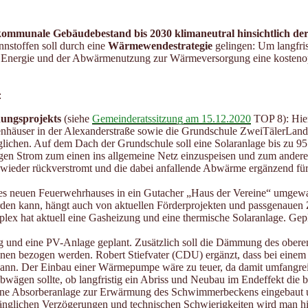
kommunale Gebäudebestand bis 2030 klimaneutral
hinsichtlich de
nstoffen soll durch eine
Wärmewendestrategie
gelingen: Um langfris
r Energie und der Abwärmenutzung zur Wärmeversorgung eine kostenop
:
ungsprojekts
(siehe
Gemeinderatssitzung am 15.12.2020
TOP 8): Hier
enhäuser in der Alexanderstraße sowie die Grundschule ZweiTälerLand 
ichen. Auf dem Dach der Grundschule soll eine Solaranlage bis zu 9
gen Strom zum einen ins allgemeine Netz einzuspeisen und zum andere
r wieder rückverstromt und die dabei anfallende Abwärme ergänzend f
des neuen Feuerwehrhauses in ein Gutacher „Haus der Vereine“ umgewa
en kann, hängt auch von aktuellen Förderprojekten und passgenauen 
ex hat aktuell eine Gasheizung und eine thermische Solaranlage. Gep
ng und eine PV-Anlage geplant. Zusätzlich soll die Dämmung des obere
en bezogen werden. Robert Stiefvater (CDU) ergänzt, dass bei einem so
kann. Der Einbau einer Wärmepumpe wäre zu teuer, da damit umfangr
wägen sollte, ob langfristig ein Abriss und Neubau im Endeffekt die 
ine Absorberanlage zur Erwärmung des Schwimmerbeckens eingebaut u
nglichen Verzögerungen und technischen Schwierigkeiten wird man hie