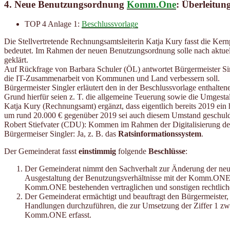
4. Neue Benutzungsordnung
Komm.One
: Überleitun
TOP 4 Anlage 1:
Beschlussvorlage
Die Stellvertretende Rechnungsamtsleiterin Katja Kury fasst die Ker
bedeutet. Im Rahmen der neuen Benutzungsordnung solle nach aktuell
geklärt.
Auf Rückfrage von Barbara Schuler (ÖL) antwortet Bürgermeister Si
die IT-Zusammenarbeit von Kommunen und Land verbessern soll.
Bürgermeister Singler erläutert den in der Beschlussvorlage enthalt
Grund hierfür seien z. T. die allgemeine Teuerung sowie die Umgest
Katja Kury (Rechnungsamt) ergänzt, dass eigentlich bereits 2019 ei
um rund 20.000 € gegenüber 2019 sei auch diesem Umstand geschuld
Robert Stiefvater (CDU): Kommen im Rahmen der Digitalisierung d
Bürgermeiser Singler: Ja, z. B. das
Ratsinformationssystem
.
Der Gemeinderat fasst
einstimmig
folgende
Beschlüsse
:
Der Gemeinderat nimmt den Sachverhalt zur Änderung der neu
Ausgestaltung der Benutzungsverhältnisse mit der Komm.ONE z
Komm.ONE bestehenden vertraglichen und sonstigen rechtlich
Der Gemeinderat ermächtigt und beauftragt den Bürgermeiste
Handlungen durchzuführen, die zur Umsetzung der Ziffer 1 zwe
Komm.ONE erfasst.