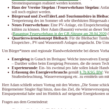
Stromeinsparungen realisiert werden konnten.
Haus der Vereine Siegelau / Feuerwehrhaus Siegelau
: Anfa
soll noch ergänzt werden.
Bürgersaal und ZweiTälerLand-Tourismusbüro in Bleiba
Temperierung des im Sommer oft sehr überhitzten Bürgersaals 
Neues Feuerwehrhaus
: Eine PV-Anlage, ein Eisspeicheranla
kühlen zu können. Herr Adam (Bauamt) verweist an dieser Stel
(
Bauantrag Feuerwehrhaus in der GR-Sitzung am 28.04.2020
(
Quartierswärmekonzept Bleibach
: Für die Bleibacher Turn
Eisspeicher-, PV-und Wasserstoff-Anlagen angedacht. Die Umse
Um Bürger*innen und regionale Handwerksbetriebe bei diesen Vorha
Energietag
in Gutach im Breisgau: Welche innovativen Energie
– Darüber sollen beim Energietag Personen, die die neuen Tec
Expertenrunde
: Ein- bis zweimal pro Jahr sollen lokale Han
Erfassung des Energieverbrauchs
gemäß
§ 7b KSG BW
: Ve
Straßenbeleuchtung, Wasserversorgung etc. zu ermitteln um mit
Herr Adam schließt seinen Vortrag mit den Worten „Die Sonne schi
Bürgermeister Singler fügt hinzu, dass das Ziel, die Wärmeversorgun
Einsparpotential habe und im Hinblick auf steigende Energiekosten un
Fragen aus dem Gemeinderat: