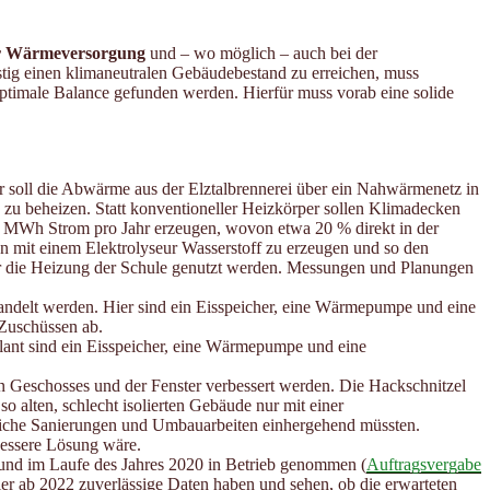
r
Wärmeversorgung
und – wo möglich – auch bei der
tig einen klimaneutralen Gebäudebestand zu erreichen, muss
timale Balance gefunden werden. Hierfür muss vorab eine solide
 soll die Abwärme aus der Elztalbrennerei über ein Nahwärmenetz in
zu beheizen. Statt konventioneller Heizkörper sollen Klimadecken
5 MWh Strom pro Jahr erzeugen, wovon etwa 20 % direkt in der
n mit einem Elektrolyseur Wasserstoff zu erzeugen und so den
ür die Heizung der Schule genutzt werden. Messungen und Planungen
ndelt werden. Hier sind ein Eisspeicher, eine Wärmepumpe und eine
Zuschüssen ab.
lant sind ein Eisspeicher, eine Wärmepumpe und eine
n Geschosses und der Fenster verbessert werden. Die Hackschnitzel
 alten, schlecht isolierten Gebäude nur mit einer
eiche Sanierungen und Umbauarbeiten einhergehend müssten.
bessere Lösung wäre.
nd im Laufe des Jahres 2020 in Betrieb genommen (
Auftragsvergabe
r ab 2022 zuverlässige Daten haben und sehen, ob die erwarteten