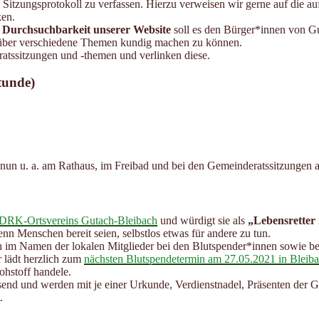
s Sitzungsprotokoll zu verfassen. Hierzu verweisen wir gerne auf die 
ken.
e Durchsuchbarkeit unserer Website
soll es den Bürger*innen von Gu
ber verschiedene Themen kundig machen zu können.
atssitzungen und -themen und verlinken diese.
tunde)
nun u. a. am Rathaus, im Freibad und bei den Gemeinderatssitzungen 
DRK-Ortsvereins Gutach-Bleibach
und würdigt sie als
„Lebensretter 
nn Menschen bereit seien, selbstlos etwas für andere zu tun.
h im Namen der lokalen Mitglieder bei den Blutspender*innen sowie b
r lädt herzlich zum
nächsten Blutspendetermin am 27.05.2021 in Bleib
ohstoff handele.
esend und werden mit je einer Urkunde, Verdienstnadel, Präsenten 
.