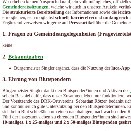
Wir erheben keinen Anspruch darauf, ein vollumfängliches, offizielle
Gemeinderatssitzungen
, welche wir auch in unseren Artikeln verlin
Die
strukturierte Bereitstellung
der Informationen sowie die
leicht
ermöglichen, sich möglichst
schnell
,
barrierefrei
und
umfangreich
ü
Ergänzend verweisen wir gerne auf
Presseartikel
über die Gemeinder
1. Fragen zu Gemeindeangelegenheiten (Frageviertels
keine
2.
Bekanntgaben
Bürgermeister Singler ergänzt, dass die Nutzung der
luca-App
3. Ehrung von Blutspendern
Bürgermeister Singler dankt den Blutspender*innen und Aktiven des
sei ein Beispiel dafür, dass unser Zusammenleben nur funktioniere, we
Der Vorsitzende des DRK-Ortsvereins, Sebastian Rötzer, bedankt sic
und kontinuierlich gute Unterstützung bei den Blutspendeterminen. E
sich beim Blut schließlich um einen nachhaltigen, nachwachsenden R
Fünf der insgesamt sieben zu ehrenden Blutspender*innen sind anw
10-maliges, 1 x 25-maliges und 2 x 50-maliges Blutspenden geehrt