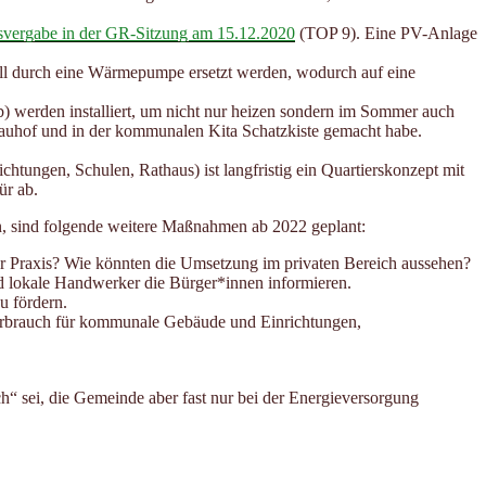
svergabe in der GR-Sitzung am 15.12.2020
(TOP 9). Eine PV-Anlage
soll durch eine Wärmepumpe ersetzt werden, wodurch auf eine
) werden installiert, um nicht nur heizen sondern im Sommer auch
Bauhof und in der kommunalen Kita Schatzkiste gemacht habe.
ungen, Schulen, Rathaus) ist langfristig ein Quartierskonzept mit
ür ab.
, sind folgende weitere Maßnahmen ab 2022 geplant:
er Praxis? Wie könnten die Umsetzung im privaten Bereich aussehen?
d lokale Handwerker die Bürger*innen informieren.
u fördern.
verbrauch für kommunale Gebäude und Einrichtungen,
h“ sei, die Gemeinde aber fast nur bei der Energieversorgung