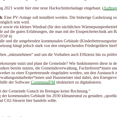
ng 2021 wurde hier eine neue Hackschnitzelanlage eingebaut. (
Auftrag
ch
: Eine PV-Anlage soll installiert werden. Die bisherige Gasheizung 
möglich sein wird.
ge sowie ein kleines Windrad (für den nächtlichen Wärmepumpenbetrieb
le auf die guten Erfahrungen, die man mit der Eisspeichertechnik am 
TOP 4)
halle und die umgebenden kommunalen Gebäude (Kinderbetreuungseinricht
tzung hängt jedoch stark von den entsprechenden Fördergeldern hierf
ben „mitzunehmen“ und um die Vorhaben auch Effizienz hin zu prüfen
konzepte nutzt und plant die Gemeinde? Wie funktionieren diese in d
hniken bereits nutzen, die Gemeindeverwaltung, Fachreferent*innen un
dwerker zu einer Expertenrunde eingeladen werden, um den Austausch z
rwaltungsmitarbeiter*innen und Hausmeister sind dabei, den Energie
hilfe der Software
CommunalFM
strukturiert zu digitalisieren.
ckt der Gemeinde Gutach im Breisgau keine Rechnung.“
g der kommunalen Gebäude bis 2030 klimaneutral zu gestalten „sportlic
d C02-Steuern hier handeln sollte.