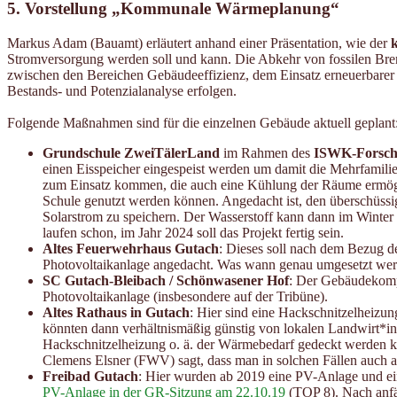
5. Vorstellung „Kommunale Wärmeplanung“
Markus Adam (Bauamt) erläutert anhand einer Präsentation, wie der
Stromversorgung werden soll und kann. Die Abkehr von fossilen Bren
zwischen den Bereichen Gebäudeeffizienz, dem Einsatz erneuerbare
Bestands- und Potenzialanalyse erfolgen.
Folgende Maßnahmen sind für die einzelnen Gebäude aktuell geplant
Grundschule ZweiTälerLand
im Rahmen des
ISWK-Forsch
einen Eisspeicher eingespeist werden um damit die Mehrfamili
zum Einsatz kommen, die auch eine Kühlung der Räume ermögl
Schule genutzt werden können. Angedacht ist, den überschüssi
Solarstrom zu speichern. Der Wasserstoff kann dann im Winte
laufen schon, im Jahr 2024 soll das Projekt fertig sein.
Altes Feuerwehrhaus Gutach
: Dieses soll nach dem Bezug 
Photovoltaikanlage angedacht. Was wann genau umgesetzt werd
SC Gutach-Bleibach / Schönwasener Hof
: Der Gebäudekompl
Photovoltaikanlage (insbesondere auf der Tribüne).
Altes Rathaus in Gutach
: Hier sind eine Hackschnitzelheizu
könnten dann verhältnismäßig günstig von lokalen Landwirt*inn
Hackschnitzelheizung o. ä. der Wärmebedarf gedeckt werden 
Clemens Elsner (FWV) sagt, dass man in solchen Fällen auch ab
Freibad Gutach
: Hier wurden ab 2019 eine PV-Anlage und e
PV-Anlage in der GR-Sitzung am 22.10.19
(TOP 8). Nach anfä