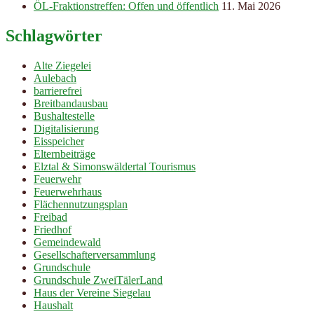
ÖL-Fraktionstreffen: Offen und öffentlich
11. Mai 2026
Schlagwörter
Alte Ziegelei
Aulebach
barrierefrei
Breitbandausbau
Bushaltestelle
Digitalisierung
Eisspeicher
Elternbeiträge
Elztal & Simonswäldertal Tourismus
Feuerwehr
Feuerwehrhaus
Flächennutzungsplan
Freibad
Friedhof
Gemeindewald
Gesellschafterversammlung
Grundschule
Grundschule ZweiTälerLand
Haus der Vereine Siegelau
Haushalt