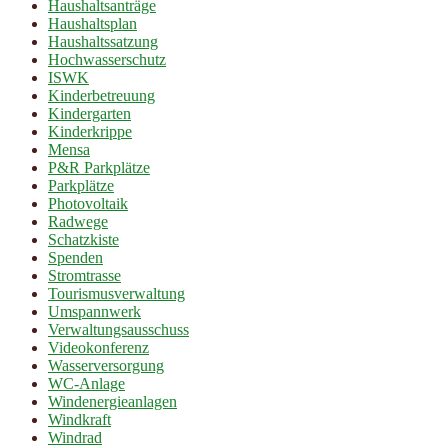
Haushaltsanträge
Haushaltsplan
Haushaltssatzung
Hochwasserschutz
ISWK
Kinderbetreuung
Kindergarten
Kinderkrippe
Mensa
P&R Parkplätze
Parkplätze
Photovoltaik
Radwege
Schatzkiste
Spenden
Stromtrasse
Tourismusverwaltung
Umspannwerk
Verwaltungsausschuss
Videokonferenz
Wasserversorgung
WC-Anlage
Windenergieanlagen
Windkraft
Windrad