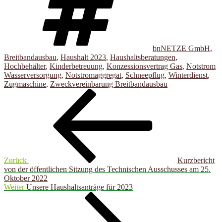
bnNETZE GmbH
,
Breitbandausbau
,
Haushalt 2023
,
Haushaltsberatungen
,
Hochbehälter
,
Kinderbetreuung
,
Konzessionsvertrag Gas
,
Notstrom
Wasserversorgung
,
Notstromaggregat
,
Schneepflug
,
Winterdienst
,
Zugmaschine
,
Zweckvereinbarung Breitbandausbau
Beitragsnavigation
Vorheriger
Beitrag
Zurück
Kurzbericht
von der öffentlichen Sitzung des Technischen Ausschusses am 25.
Oktober 2022
Nächster
Weiter
Unsere Haushaltsanträge für 2023
Beitrag