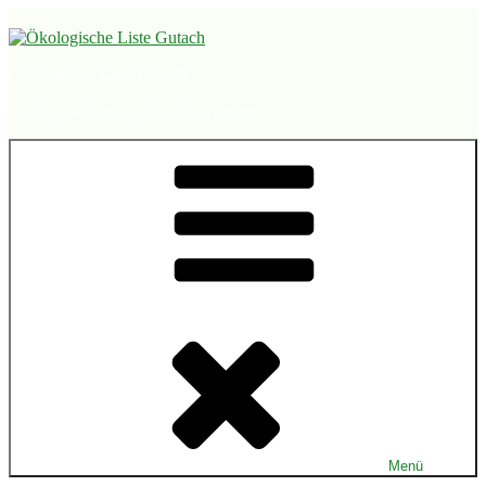
Zum
Inhalt
springen
Ökologische Liste Gutach
sozial, transparent, zukunftsorientiert
Menü